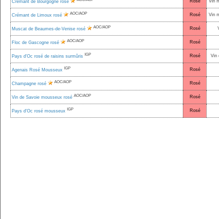
Rosé
Vin 
Crémant de Bourgogne rosé
AOC/AOP
Rosé
Vin 
Crémant de Limoux rosé
AOC/AOP
Rosé
Muscat de Beaumes-de-Venise rosé
AOC/AOP
Rosé
Floc de Gascogne rosé
IGP
Rosé
Vin 
Pays d'Oc rosé de raisins surmûris
IGP
Rosé
Agenais Rosé Mousseux
AOC/AOP
Rosé
Champagne rosé
AOC/AOP
Rosé
Vin de Savoie mousseux rosé
IGP
Rosé
Pays d'Oc rosé mousseux