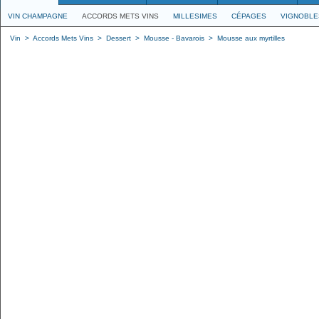
VIN CHAMPAGNE
ACCORDS METS VINS
MILLESIMES
CÉPAGES
VIGNOBLE
Vin
>
Accords Mets Vins
>
Dessert
>
Mousse - Bavarois
>
Mousse aux myrtilles