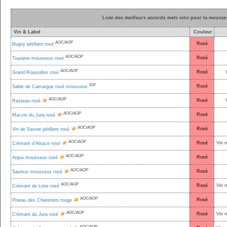
Liste des meilleurs accords mets vins pour la mousse 
Vin & Label
Couleur
AOC/AOP
Rosé
Bugey pétillant rosé
AOC/AOP
Rosé
Touraine mousseux rosé
AOC/AOP
Rosé
Grand Roussillon rosé
IGP
Rosé
Sable de Camargue rosé mousseux
AOC/AOP
Rosé
Rasteau rosé
AOC/AOP
Rosé
Macvin du Jura rosé
AOC/AOP
Rosé
Vin de Savoie pétillant rosé
AOC/AOP
Rosé
Vin 
Crémant d'Alsace rosé
AOC/AOP
Rosé
Anjou mousseux rosé
AOC/AOP
Rosé
Saumur mousseux rosé
AOC/AOP
Rosé
Vin 
Crémant de Loire rosé
AOC/AOP
Rosé
Pineau des Charentes rouge
AOC/AOP
Rosé
Vin 
Crémant du Jura rosé
AOC/AOP