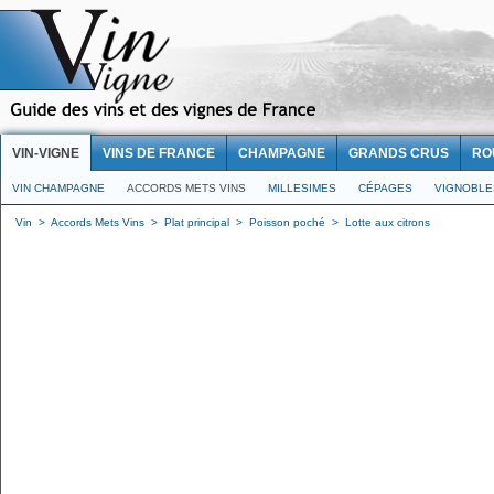
VIN-VIGNE
VINS DE FRANCE
CHAMPAGNE
GRANDS CRUS
RO
VIN CHAMPAGNE
ACCORDS METS VINS
MILLESIMES
CÉPAGES
VIGNOBLE
Vin
>
Accords Mets Vins
>
Plat principal
>
Poisson poché
>
Lotte aux citrons