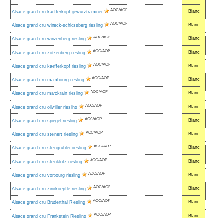
AOC/AOP
Blanc
Alsace grand cru kaefferkopf gewurztraminer
AOC/AOP
Blanc
Alsace grand cru wineck-schlossberg riesling
AOC/AOP
Blanc
Alsace grand cru winzenberg riesling
AOC/AOP
Blanc
Alsace grand cru zotzenberg riesling
AOC/AOP
Blanc
Alsace grand cru kaefferkopf riesling
AOC/AOP
Blanc
Alsace grand cru mambourg riesling
AOC/AOP
Blanc
Alsace grand cru marckrain riesling
AOC/AOP
Blanc
Alsace grand cru ollwiller riesling
AOC/AOP
Blanc
Alsace grand cru spiegel riesling
AOC/AOP
Blanc
Alsace grand cru steinert riesling
AOC/AOP
Blanc
Alsace grand cru steingrubler riesling
AOC/AOP
Blanc
Alsace grand cru steinklotz riesling
AOC/AOP
Blanc
Alsace grand cru vorbourg riesling
AOC/AOP
Blanc
Alsace grand cru zinnkoepfle riesling
AOC/AOP
Blanc
Alsace grand cru Bruderthal Riesling
AOC/AOP
Blanc
Alsace grand cru Frankstein Riesling