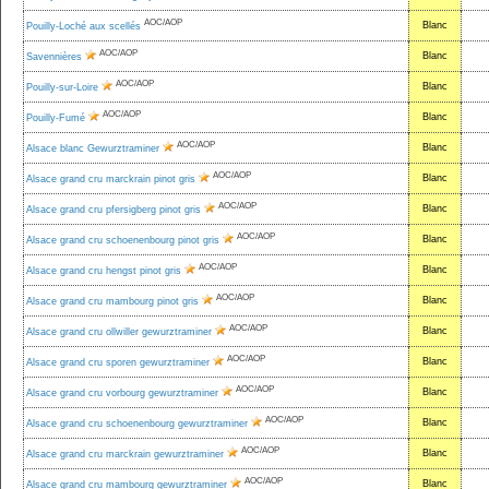
AOC/AOP
Blanc
Pouilly-Loché aux scellés
AOC/AOP
Blanc
Savennières
AOC/AOP
Blanc
Pouilly-sur-Loire
AOC/AOP
Blanc
Pouilly-Fumé
AOC/AOP
Blanc
Alsace blanc Gewurztraminer
AOC/AOP
Blanc
Alsace grand cru marckrain pinot gris
AOC/AOP
Blanc
Alsace grand cru pfersigberg pinot gris
AOC/AOP
Blanc
Alsace grand cru schoenenbourg pinot gris
AOC/AOP
Blanc
Alsace grand cru hengst pinot gris
AOC/AOP
Blanc
Alsace grand cru mambourg pinot gris
AOC/AOP
Blanc
Alsace grand cru ollwiller gewurztraminer
AOC/AOP
Blanc
Alsace grand cru sporen gewurztraminer
AOC/AOP
Blanc
Alsace grand cru vorbourg gewurztraminer
AOC/AOP
Blanc
Alsace grand cru schoenenbourg gewurztraminer
AOC/AOP
Blanc
Alsace grand cru marckrain gewurztraminer
AOC/AOP
Blanc
Alsace grand cru mambourg gewurztraminer