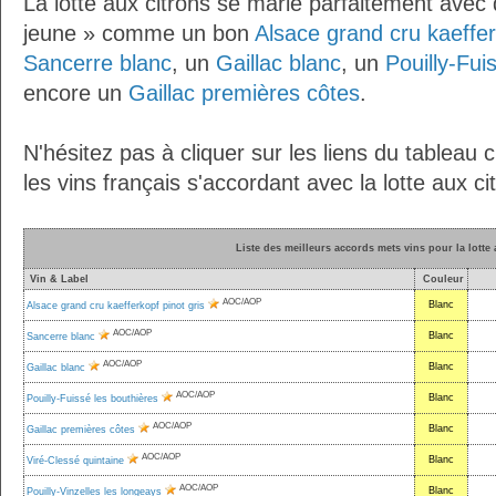
La lotte aux citrons se marie parfaitement avec 
jeune » comme un bon
Alsace grand cru kaeffer
Sancerre blanc
, un
Gaillac blanc
, un
Pouilly-Fui
encore un
Gaillac premières côtes
.
N'hésitez pas à cliquer sur les liens du tableau 
les vins français s'accordant avec la lotte aux ci
Liste des meilleurs accords mets vins pour la lotte 
Vin & Label
Couleur
AOC/AOP
Blanc
Alsace grand cru kaefferkopf pinot gris
AOC/AOP
Blanc
Sancerre blanc
AOC/AOP
Blanc
Gaillac blanc
AOC/AOP
Blanc
Pouilly-Fuissé les bouthières
AOC/AOP
Blanc
Gaillac premières côtes
AOC/AOP
Blanc
Viré-Clessé quintaine
AOC/AOP
Blanc
Pouilly-Vinzelles les longeays