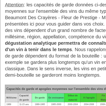
Attention
: les capacités de garde données ci-d
moyennes sur l'ensemble des vins du même ty
Beaumont Des Crayères - Fleur de Prestige - Mi
présentées ici pour vous guider dans vos choix.
des vins dépendent d'un grand nombre de facteur
millésime, région, appellation, compétence du v
dégustation analytique permettra de connaîtr
d'un vin à tenir dans le temps
. Nous rappelons
de garde dépendent du format de la bouteille :
exemple se gardera plus longtemps qu'un vin en 
classique. Dans le sens inverse, les vins en pe
demi-bouteille se garderont moins longtemps.
Capacités de garde et apogées moyennes sur l'ensemble des vins 
Capacité
Début de
Fin
Millésime
De garde
En croissance
A l'apogée
de garde
maturité
Matu
1989
11-23 ans
1989-1995
1995-2000
2000-2004
2004-2008
2008-