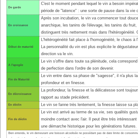
C'est le moment pendant lequel le vin a besoin impérat
De garde
période de "latence" : une sorte de pause dans la vie 
Après son incubation, le vin va commencer tout douce
anarchique, les tanins de l'élevage, les tanins du fruit
En croissance
distinguent très nettement mais dans l'hétérogénéité.
L'hétérogénéité fait place à l'homogénéité, le chaos à l'
La personnalité du vin est plus explicite le dégustateu
Début de maturité
direction va le vin.
Le vin s'offre dans toute sa plénitude, cela correspond 
A l'apogée
de perfection dans l'ordre de son devenir.
Le vin entre dans sa phase de "sagesse", il n'a plus l
Fin de Maturité
profondeur et en finesse.
La profondeur, la finesse et la délicatesse sont toujo
En décroissance
rapport au stade précédent.
Le vin se fanne très lentement, la finesse laisse sa pl
En déclin
Le vin est arrivé au terme de sa vie, ses qualités gust
moindre contact avec l'air. Il peut être très intéressant
Fin de déclin
une démarche historique pour les générations futures.
Bien entendu, le vin demeurant une boisson alcoolisée ne possédant pas de date limite de consomma