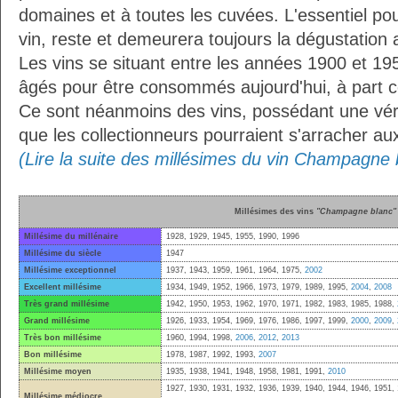
domaines et à toutes les cuvées. L'essentiel pour
vin, reste et demeurera toujours la dégustation 
Les vins se situant entre les années 1900 et 19
âgés pour être consommés aujourd'hui, à part ce
Ce sont néanmoins des vins, possédant une vérit
que les collectionneurs pourraient s'arracher a
(Lire la suite des millésimes du vin Champagne 
Millésimes des vins
"Champagne blanc"
Millésime du millénaire
1928, 1929, 1945, 1955, 1990, 1996
Millésime du siècle
1947
Millésime exceptionnel
1937, 1943, 1959, 1961, 1964, 1975,
2002
Excellent millésime
1934, 1949, 1952, 1966, 1973, 1979, 1989, 1995,
2004
,
2008
Très grand millésime
1942, 1950, 1953, 1962, 1970, 1971, 1982, 1983, 1985, 1988,
Grand millésime
1926, 1933, 1954, 1969, 1976, 1986, 1997, 1999,
2000
,
2009
,
Très bon millésime
1960, 1994, 1998,
2006
,
2012
,
2013
Bon millésime
1978, 1987, 1992, 1993,
2007
Millésime moyen
1935, 1938, 1941, 1948, 1958, 1981, 1991,
2010
1927, 1930, 1931, 1932, 1936, 1939, 1940, 1944, 1946, 1951, 
Millésime médiocre