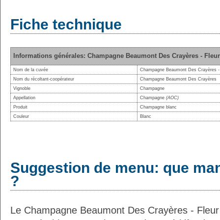
Fiche technique
Informations générales: Champagne Beaumont Des Crayères - Fleur 
Nom de la cuvée
Champagne Beaumont Des Crayères - Fl
Nom du récoltant-coopérateur
Champagne Beaumont Des Crayères
Vignoble
Champagne
Appellation
Champagne
(AOC)
Produit
Champagne blanc
Couleur
Blanc
Suggestion de menu: que man
?
Le Champagne Beaumont Des Crayères - Fleur d