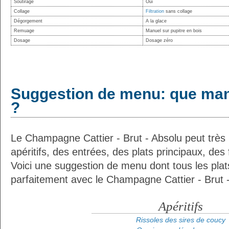
Soutirage
Oui
Collage
Filtration
sans collage
Dégorgement
A la glace
Remuage
Manuel sur pupitre en bois
Dosage
Dosage zéro
Suggestion de menu: que man
?
Le Champagne Cattier - Brut - Absolu peut très
apéritifs, des entrées, des plats principaux, de
Voici une suggestion de menu dont tous les plat
parfaitement avec le Champagne Cattier - Brut -
Apéritifs
Rissoles des sires de coucy