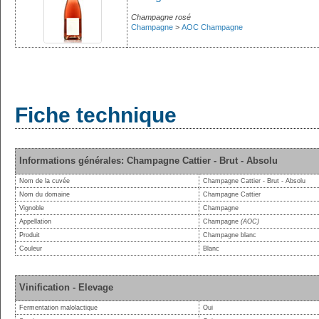
Champagne rosé
Champagne
>
AOC Champagne
Fiche technique
Informations générales: Champagne Cattier - Brut - Absolu
Nom de la cuvée
Champagne Cattier - Brut - Absolu
Nom du domaine
Champagne Cattier
Vignoble
Champagne
Appellation
Champagne
(AOC)
Produit
Champagne blanc
Couleur
Blanc
Vinification - Elevage
Fermentation malolactique
Oui