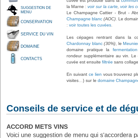
cuvée est produite dans la
commune
la Marne :
voir sur la carte
,
voir les
SUGGESTION DE
MENU
Le Champagne Cattier - Brut - Abs
Champagne blanc
(AOC)
. Le domai
CONSERVATION
:
voir toutes les cuvées
.
SERVICE DU VIN
Les cépages rentrant dans la co
Chardonnay blanc
(30%)
, le
Meunier
DOMAINE
domaine pratique la
fermentation
rondeur supplémentaire au vin. Le 
CONTACTS
cuvée est ensuite
filtrée
sans collage
En suivant
ce lien
vous trouverez plu
visites…) sur le
domaine Champagne
Conseils de service et de dég
ACCORD METS VINS
Voici une suggestion de menu qui s'accordera p