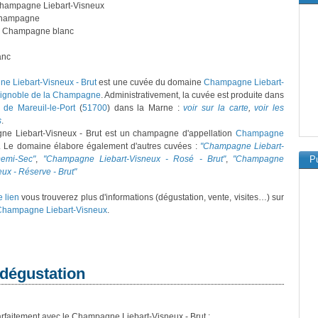
Champagne Liebart-Visneux
hampagne
: Champagne blanc
anc
e Liebart-Visneux - Brut
est une cuvée du domaine
Champagne Liebart-
vignoble de la Champagne
. Administrativement, la cuvée est produite dans
de Mareuil-le-Port
(
51700
) dans la Marne :
voir sur la carte
,
voir les
s
.
e Liebart-Visneux - Brut est un champagne d'appellation
Champagne
. Le domaine élabore également d'autres cuvées :
"Champagne Liebart-
emi-Sec"
,
"Champagne Liebart-Visneux - Rosé - Brut"
,
"Champagne
Pu
eux - Réserve - Brut"
e lien
vous trouverez plus d'informations (dégustation, vente, visites…) sur
hampagne Liebart-Visneux
.
 dégustation
rfaitement avec le Champagne Liebart-Visneux - Brut :