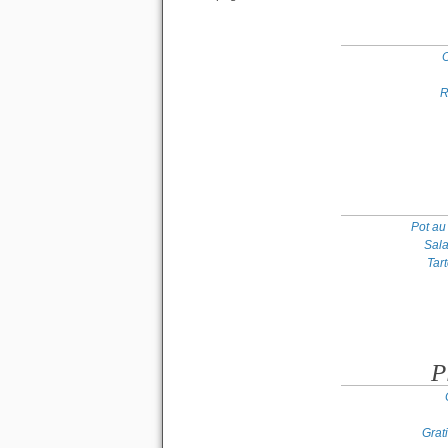
O
R
Pot au
Sal
Tar
P
Grat