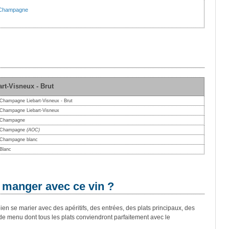
Champagne
rt-Visneux - Brut
Champagne Liebart-Visneux - Brut
Champagne Liebart-Visneux
Champagne
Champagne
(AOC)
Champagne blanc
Blanc
 manger avec ce vin ?
en se marier avec des apéritifs, des entrées, des plats principaux, des
de menu dont tous les plats conviendront parfaitement avec le