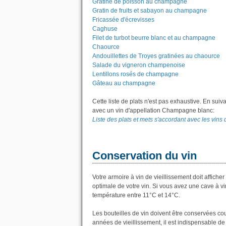
Gratiné de poisson au champagne
Gratin de fruits et sabayon au champagne
Fricassée d'écrevisses
Caghuse
Filet de turbot beurre blanc et au champagne
Chaource
Andouillettes de Troyes gratinées au chaource
Salade du vigneron champenoise
Lentillons rosés de champagne
Gâteau au champagne
Cette liste de plats n'est pas exhaustive. En suiv
avec un vin d'appellation Champagne blanc:
Liste des plats et mets s'accordant avec les vin
Conservation du vin
Votre armoire à vin de vieillissement doit affic
optimale de votre vin. Si vous avez une cave à vi
température entre 11°C et 14°C.
Les bouteilles de vin doivent être conservées co
années de vieillissement, il est indispensable de 