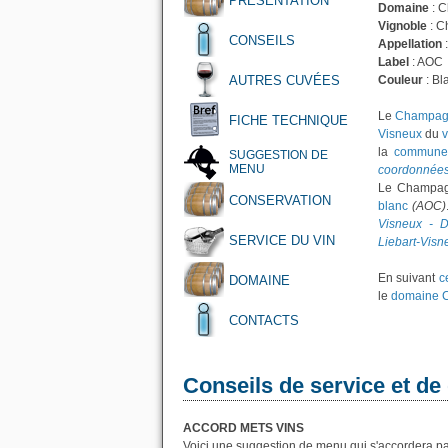
PRÉSENTATION
Domaine
: 
Vignoble
: C
CONSEILS
Appellation
Label
: AOC
AUTRES CUVÉES
Couleur
: Bl
Le
Champagn
FICHE TECHNIQUE
Visneux
du
la
commune 
SUGGESTION DE
MENU
coordonnée
Le Champagn
CONSERVATION
blanc
(AOC)
Visneux - D
SERVICE DU VIN
Liebart-Visn
En suivant
c
DOMAINE
le
domaine C
CONTACTS
Conseils de service et de
ACCORD METS VINS
Voici une suggestion de menu qui s'accordera pa