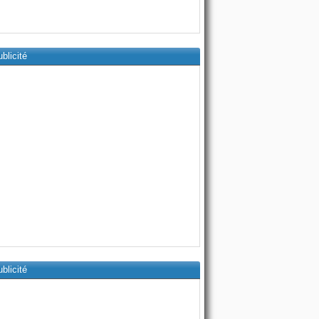
blicité
blicité