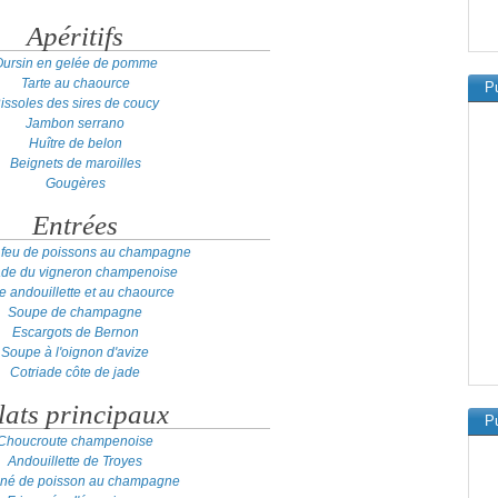
Apéritifs
ursin en gelée de pomme
Tarte au chaource
Pu
issoles des sires de coucy
Jambon serrano
Huître de belon
Beignets de maroilles
Gougères
Entrées
 feu de poissons au champagne
ade du vigneron champenoise
te andouillette et au chaource
Soupe de champagne
Escargots de Bernon
Soupe à l'oignon d'avize
Cotriade côte de jade
lats principaux
Pu
Choucroute champenoise
Andouillette de Troyes
iné de poisson au champagne