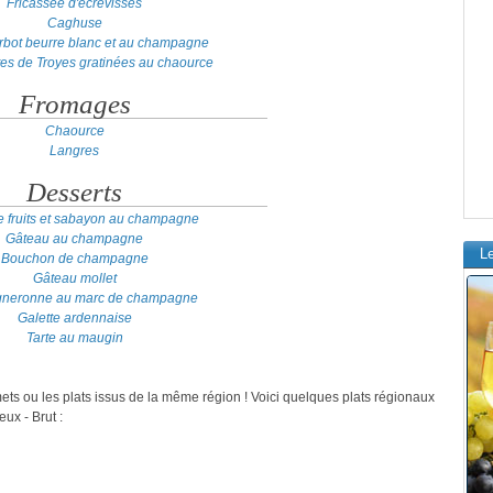
Fricassée d'écrevisses
Caghuse
turbot beurre blanc et au champagne
tes de Troyes gratinées au chaource
Fromages
Chaource
Langres
Desserts
e fruits et sabayon au champagne
Gâteau au champagne
L
Bouchon de champagne
Gâteau mollet
igneronne au marc de champagne
Galette ardennaise
Tarte au maugin
mets ou les plats issus de la même région ! Voici quelques plats régionaux
ux - Brut :