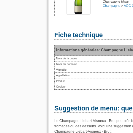
Champagne blanc
Champagne
>
AOC 
Fiche technique
Informations générales: Champagne Lieba
Nom de la cuvée
Nom du domaine
Vignoble
Appellation
Produit
Couleur
Suggestion de menu: que
Le Champagne Liebart-Visneux - Brut peut très bi
fromages ou des desserts. Voici une suggestion 
Champagne Liebart-Visneux - Brut :