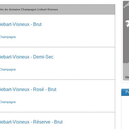
vées du domaine Champagne Liebart-Visneux
bart-Visneux - Brut
Champagne
ebart-Visneux - Demi-Sec
Champagne
bart-Visneux - Rosé - Brut
Pu
Champagne
bart-Visneux - Réserve - Brut