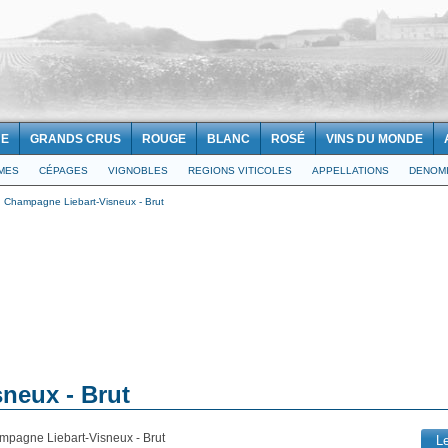
NE
GRANDS CRUS
ROUGE
BLANC
ROSÉ
VINS DU MONDE
IMES
CÉPAGES
VIGNOBLES
REGIONS VITICOLES
APPELLATIONS
DENOMI
>
Champagne Liebart-Visneux - Brut
neux - Brut
mpagne Liebart-Visneux - Brut
L