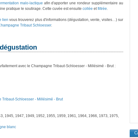
ermentation malo-lactique
afin d'apporter une rondeur supplémentaire au
ine pratique le soutirage. Cette cuvée est ensuite
collée
et
filtrée
.
e lien
vous trouverez plus d'informations (dégustation, vente, visites…) sur
hampagne Tribaut Schloesser
.
 dégustation
rfaitement avec le Champagne Tribaut-Schloesser - Millésimé - Brut :
Tribaut-Schloesser - Millésimé - Brut
43, 1945, 1947, 1949, 1952, 1955, 1959, 1961, 1964, 1966, 1973, 1975,
8
agne blanc
Ca