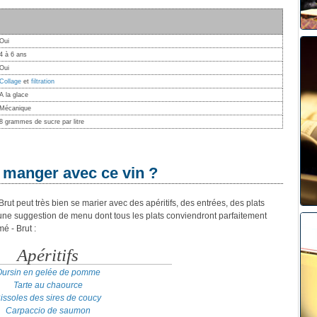
Oui
4 à 6 ans
Oui
Collage
et
filtration
A la glace
Mécanique
8 grammes de sucre par litre
 manger avec ce vin ?
ut peut très bien se marier avec des apéritifs, des entrées, des plats
 une suggestion de menu dont tous les plats conviendront parfaitement
é - Brut :
Apéritifs
ursin en gelée de pomme
Tarte au chaource
issoles des sires de coucy
Carpaccio de saumon