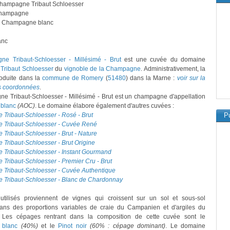
Champagne Tribaut Schloesser
hampagne
: Champagne blanc
anc
e Tribaut-Schloesser - Millésimé - Brut
est une cuvée du domaine
ribaut Schloesser
du
vignoble de la Champagne
. Administrativement, la
roduite dans la
commune de Romery
(
51480
) dans la Marne :
voir sur la
es coordonnées
.
 Tribaut-Schloesser - Millésimé - Brut est un champagne d'appellation
blanc
(AOC)
. Le domaine élabore également d'autres cuvées :
Tribaut-Schloesser - Rosé - Brut
Pu
Tribaut-Schloesser - Cuvée René
ribaut-Schloesser - Brut - Nature
Tribaut-Schloesser - Brut Origine
Tribaut-Schloesser - Instant Gourmand
Tribaut-Schloesser - Premier Cru - Brut
Tribaut-Schloesser - Cuvée Authentique
Tribaut-Schloesser - Blanc de Chardonnay
 utilisés proviennent de vignes qui croissent sur un sol et sous-sol
ns des proportions variables de craie du Campanien et d'argiles du
 Les cépages rentrant dans la composition de cette cuvée sont le
 blanc
(40%)
et le
Pinot noir
(60% : cépage dominant)
. Le domaine