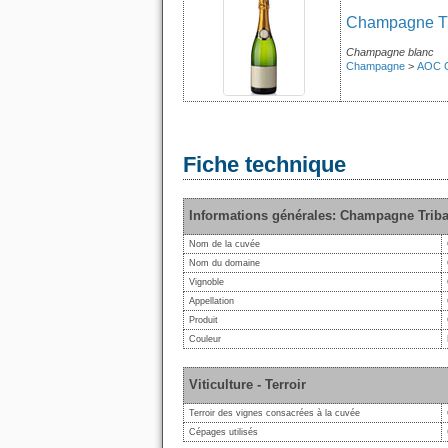
Champagne Tr
Champagne blanc
Champagne
>
AOC 
Fiche technique
Informations générales: Champagne Tribau
Nom de la cuvée
Nom du domaine
Vignoble
Appellation
Produit
Couleur
Viticulture - Terroir
Terroir des vignes consacrées à la cuvée
Cépages utilisés