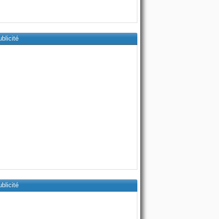
blicité
blicité