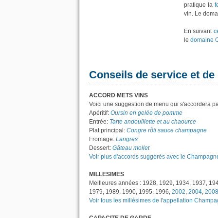
pratique la
f
vin. Le doma
En suivant
c
le
domaine C
Conseils de service et de
ACCORD METS VINS
Voici une suggestion de menu qui s'accordera pa
Apéritif:
Oursin en gelée de pomme
Entrée:
Tarte andouillette et au chaource
Plat principal:
Congre rôti sauce champagne
Fromage:
Langres
Dessert:
Gâteau mollet
Voir plus d'accords suggérés avec le Champagne 
MILLESIMES
Meilleures années : 1928, 1929, 1934, 1937, 19
1979, 1989, 1990, 1995, 1996,
2002
,
2004
,
200
Voir tous les millésimes de l'appellation Champ