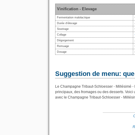
Vinification - Elevage
Fermentation malolactique
Durée d'élevage
Soutirage
Collage
Dégorgement
Remuage
Dosage
Suggestion de menu: que
Le Champagne Tribaut-Schloesser - Millésimé - Br
principaux, des fromages ou des desserts. Voici
avec le Champagne Tribaut-Schloesser - Millésim
O
R