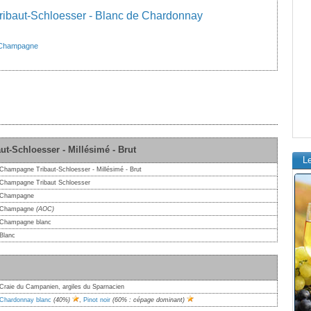
ibaut-Schloesser - Blanc de Chardonnay
Champagne
t-Schloesser - Millésimé - Brut
L
Champagne Tribaut-Schloesser - Millésimé - Brut
Champagne Tribaut Schloesser
Champagne
Champagne
(AOC)
Champagne blanc
Blanc
Craie du Campanien, argiles du Sparnacien
Chardonnay blanc
(40%)
,
Pinot noir
(60% : cépage dominant)