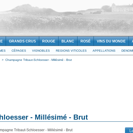
NE
GRANDS CRUS
ROUGE
BLANC
ROSÉ
VINS DU MONDE
IMES
CÉPAGES
VIGNOBLES
REGIONS VITICOLES
APPELLATIONS
DENOMI
>
Champagne Tribaut-Schloesser - Millésimé - Brut
oesser - Millésimé - Brut
mpagne Tribaut-Schloesser - Millésimé - Brut
L