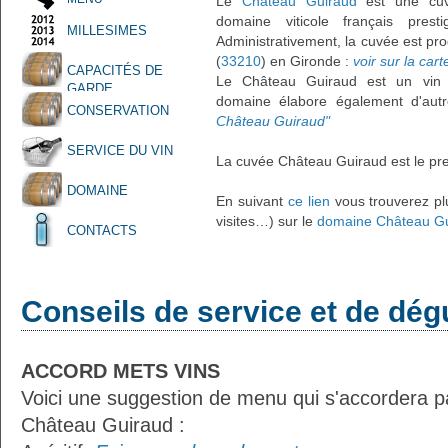
Le
Château Guiraud
est une cu
domaine viticole français pres
MILLESIMES
Administrativement, la cuvée est pr
(
33210
) en Gironde :
voir sur la cart
CAPACITÉS DE
Le Château Guiraud est un vin 
GARDE
domaine élabore également d'aut
CONSERVATION
Château Guiraud"
SERVICE DU VIN
La cuvée Château Guiraud est le pre
DOMAINE
En suivant
ce lien
vous trouverez plu
visites…) sur le
domaine Château G
CONTACTS
Conseils de service et de dég
ACCORD METS VINS
Voici une suggestion de menu qui s'accordera p
Château Guiraud :