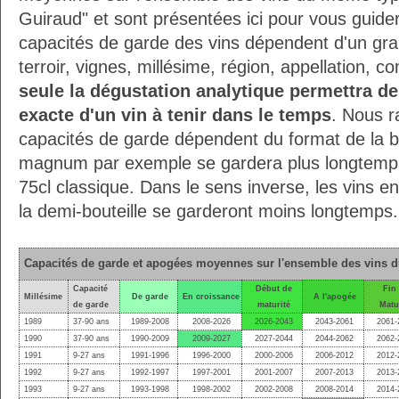
Guiraud" et sont présentées ici pour vous guide
capacités de garde des vins dépendent d'un gr
terroir, vignes, millésime, région, appellation, 
seule la dégustation analytique permettra de
exacte d'un vin à tenir dans le temps
. Nous r
capacités de garde dépendent du format de la bo
magnum par exemple se gardera plus longtemps 
75cl classique. Dans le sens inverse, les vins 
la demi-bouteille se garderont moins longtemps.
Capacités de garde et apogées moyennes sur l'ensemble des vins 
Capacité
Début de
Fin
Millésime
De garde
En croissance
A l'apogée
de garde
maturité
Matu
1989
37-90 ans
1989-2008
2008-2026
2026-2043
2043-2061
2061-
1990
37-90 ans
1990-2009
2009-2027
2027-2044
2044-2062
2062-
1991
9-27 ans
1991-1996
1996-2000
2000-2006
2006-2012
2012-
1992
9-27 ans
1992-1997
1997-2001
2001-2007
2007-2013
2013-
1993
9-27 ans
1993-1998
1998-2002
2002-2008
2008-2014
2014-