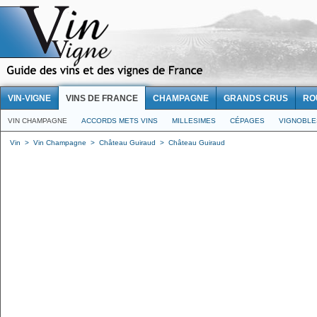
VIN-VIGNE
VINS DE FRANCE
CHAMPAGNE
GRANDS CRUS
RO
VIN CHAMPAGNE
ACCORDS METS VINS
MILLESIMES
CÉPAGES
VIGNOBLE
Vin
>
Vin Champagne
>
Château Guiraud
>
Château Guiraud