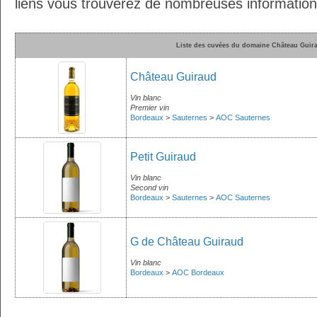
liens vous trouverez de nombreuses informations
Liste des cuvées du domaine Château Guir
Château Guiraud
Vin blanc
Premier vin
Bordeaux
>
Sauternes
>
AOC Sauternes
Petit Guiraud
Vin blanc
Second vin
Bordeaux
>
Sauternes
>
AOC Sauternes
G de Château Guiraud
Vin blanc
Bordeaux
>
AOC Bordeaux