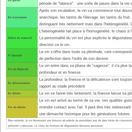
De garde
période de "latence" : une sorte de pause dans la vie 
Après son incubation, le vin va commencer tout douce
anarchique, les tanins de l'élevage, les tanins du fruit
En croissance
distinguent très nettement mais dans l'hétérogénéité.
L'hétérogénéité fait place à l'homogénéité, le chaos à l'
La personnalité du vin est plus explicite le dégustateu
Début de maturité
direction va le vin.
Le vin s'offre dans toute sa plénitude, cela correspond 
A l'apogée
de perfection dans l'ordre de son devenir.
Le vin entre dans sa phase de "sagesse", il n'a plus l
Fin de Maturité
profondeur et en finesse.
La profondeur, la finesse et la délicatesse sont toujo
En décroissance
rapport au stade précédent.
Le vin se fanne très lentement, la finesse laisse sa pl
En déclin
Le vin est arrivé au terme de sa vie, ses qualités gust
moindre contact avec l'air. Il peut être très intéressant
Fin de déclin
une démarche historique pour les générations futures.
Bien entendu, le vin demeurant une boisson alcoolisée ne possédant pas de date limite de consomma
présenté ci-dessous. Le choix du moment de dégustation demeure personnel.