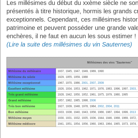
Les millésimes du début du xxème siècle ne sont 
présentés à titre historique, hormis les grands c
exceptionnels. Cependant, ces millésimes histor
patrimoine et peuvent posséder une grande vale
enchères, il ne faut en aucun les sous estimer !
(Lire la suite des millésimes du vin Sauternes)
Millésimes des vins
"Sauternes"
Millésime du millénaire
1937, 1945, 1947, 1949, 1989, 1990
Millésime du siècle
1929, 1955, 1959, 1988
Millésime exceptionnel
1967, 1970, 1986,
2001
,
2007
,
2009
Excellent millésime
1926, 1934, 1953, 1962, 1971, 1976, 1983, 1996, 1997,
2003
,
Très grand millésime
1928, 1942, 1950, 1952, 1961, 1975, 1979, 1980, 1995
Grand millésime
1957, 1982, 1985, 1998,
2006
Très bon millésime
1927, 1939, 1948, 1978, 1984,
2002
,
2004
,
2011
Bon millésime
1933, 1938, 1940, 1943, 1958, 1966, 1987, 1994, 1999,
2013
Millésime moyen
1930, 1931, 1932, 1935, 1936, 1944, 1946, 1968, 1969, 1972,
Millésime médiocre
1941, 1951, 1954, 1956, 1960, 1963, 1964, 1965, 1973, 1974,