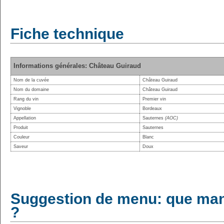
Fiche technique
Informations générales: Château Guiraud
Nom de la cuvée
Château Guiraud
Nom du domaine
Château Guiraud
Rang du vin
Premier vin
Vignoble
Bordeaux
Appellation
Sauternes
(AOC)
Produit
Sauternes
Couleur
Blanc
Saveur
Doux
Suggestion de menu: que man
?