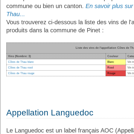
commune ou bien un canton.
En savoir plus sur 
Thau...
Vous trouverez ci-dessous la liste des vins de l
produits dans la commune de Pinet :
Liste des vins de l'appellation Côtes de T
Vins (Nombre: 3)
Couleur
Cate
Côtes de Thau blanc
Blanc
Vin t
Côtes de Thau rosé
Rosé
Vin t
Côtes de Thau rouge
Rouge
Vin t
Appellation Languedoc
Le Languedoc est un label français AOC (Appella