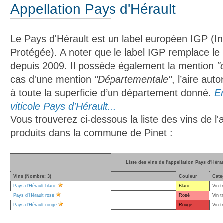
Appellation Pays d'Hérault
Le Pays d'Hérault est un label européen IGP (I
Protégée). A noter que le label IGP remplace le
depuis 2009. Il possède également la mention
"
cas d'une mention
"Départementale"
, l’aire aut
à toute la superficie d’un département donné.
En
viticole Pays d'Hérault...
Vous trouverez ci-dessous la liste des vins de l'
produits dans la commune de Pinet :
Liste des vins de l'appellation Pays d'Héra
Vins (Nombre: 3)
Couleur
Cate
Pays d'Hérault blanc
Blanc
Vin t
Pays d'Hérault rosé
Rosé
Vin t
Pays d'Hérault rouge
Rouge
Vin t