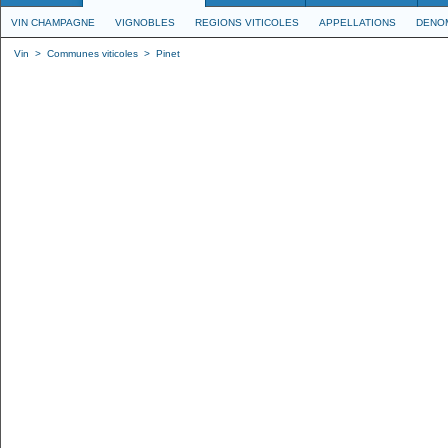
VIN CHAMPAGNE
VIGNOBLES
REGIONS VITICOLES
APPELLATIONS
DENO
Vin
>
Communes viticoles
>
Pinet