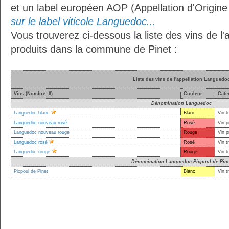
et un label européen AOP (Appellation d'Origin
sur le label viticole Languedoc...
Vous trouverez ci-dessous la liste des vins de l
produits dans la commune de Pinet :
Liste des vins de l'appellation Languedo
Vins (Nombre: 6)
Couleur
Cate
Dénomination Languedoc
Languedoc blanc
Blanc
Vin t
Languedoc nouveau rosé
Rosé
Vin p
Languedoc nouveau rouge
Rouge
Vin p
Languedoc rosé
Rosé
Vin t
Languedoc rouge
Rouge
Vin t
Dénomination Languedoc Picpoul de Pine
Picpoul de Pinet
Blanc
Vin t