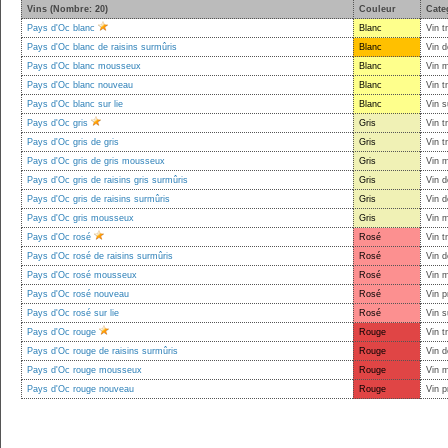
Vins (Nombre: 20)
Couleur
Cate
Pays d'Oc blanc
Blanc
Vin t
Pays d'Oc blanc de raisins surmûris
Blanc
Vin d
Pays d'Oc blanc mousseux
Blanc
Vin 
Pays d'Oc blanc nouveau
Blanc
Vin t
Pays d'Oc blanc sur lie
Blanc
Vin s
Pays d'Oc gris
Gris
Vin t
Pays d'Oc gris de gris
Gris
Vin t
Pays d'Oc gris de gris mousseux
Gris
Vin 
Pays d'Oc gris de raisins gris surmûris
Gris
Vin d
Pays d'Oc gris de raisins surmûris
Gris
Vin d
Pays d'Oc gris mousseux
Gris
Vin 
Pays d'Oc rosé
Rosé
Vin t
Pays d'Oc rosé de raisins surmûris
Rosé
Vin d
Pays d'Oc rosé mousseux
Rosé
Vin 
Pays d'Oc rosé nouveau
Rosé
Vin p
Pays d'Oc rosé sur lie
Rosé
Vin s
Pays d'Oc rouge
Rouge
Vin t
Pays d'Oc rouge de raisins surmûris
Rouge
Vin d
Pays d'Oc rouge mousseux
Rouge
Vin 
Pays d'Oc rouge nouveau
Rouge
Vin p