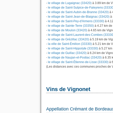
-
le village de Lugaignac (33420)
à 3.89 km de V
-
le village de Saint-Sulpice-de-Faleyrens (3333
-
le village de Saint-Aubin-de-Branne (33420)
à 
-
le village de Saint-Jean-de-Blaignac (33420)
à 
-
le village de Saint-Pey-d'Armens (33330)
à 4.1
-
le village de Sainte-Terre (33350)
à 4.27 km de
-
le village de Moulon (33420)
à 4.65 km de Vign
-
le village de Saint-Laurent-des-Combes (33330
-
le village de Grézillac (33420)
à 5.19 km de Vi
-
la ville de Saint-Émilion (33330)
à 5.21 km de V
-
le village de Saint-Hippolyte (33330)
à 5.27 km
-
le village de Guillac (33420)
à 6.24 km de Vign
-
le village de Naujan-et-Postiac (33420)
à 6.35 
-
le village de Saint-Étienne-de-Lisse (33330)
à 6
(Les distances avec ces communes proches de V
Vins de Vignonet
Appellation Crémant de Bordeau