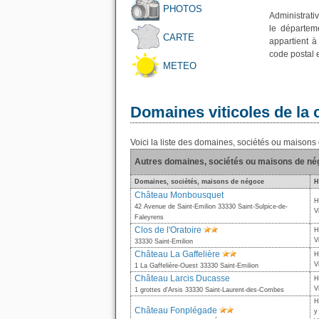
PHOTOS
Administrati
le départem
CARTE
appartient à
code postal 
METEO
Domaines viticoles de l
Voici la liste des domaines, sociétés ou maiso
Autres domaines, sociétés ou maisons de n
Domaines, sociétés, maisons de négoce
H
Château Monbousquet
H
42 Avenue de Saint-Emilion 33330 Saint-Sulpice-de-
V
Faleyrens
Clos de l'Oratoire
H
V
33330 Saint-Emilion
Château La Gaffelière
H
V
1 La Gaffelière-Ouest 33330 Saint-Emilion
Château Larcis Ducasse
H
V
1 grottes d'Arsis 33330 Saint-Laurent-des-Combes
H
Château Fonplégade
y