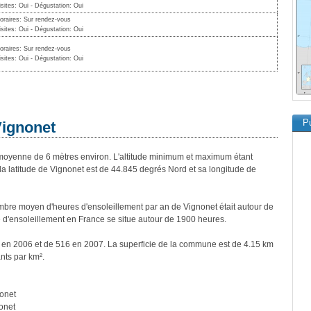
isites: Oui - Dégustation: Oui
oraires: Sur rendez-vous
isites: Oui - Dégustation: Oui
oraires: Sur rendez-vous
isites: Oui - Dégustation: Oui
Pu
Vignonet
oyenne de 6 mètres environ. L'altitude minimum et maximum étant
 latitude de Vignonet est de 44.845 degrés Nord et sa longitude de
bre moyen d'heures d'ensoleillement par an de Vignonet était autour de
d'ensoleillement en France se situe autour de 1900 heures.
s en 2006 et de 516 en 2007. La superficie de la commune est de 4.15 km
nts par km².
onet
onet