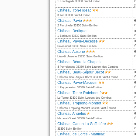
V
1 Fonplegade 33330 Saint-Émilion
(
Château Yon-Figeac
3 Yon 33330 Saint-Emilion
Château Pavie
H
V
2 Pimpinelle 33330 Saint-Emilion
Château Berliquet
H
V
1 Berliquet 33330 Saint-Emilion
Château Pavie-Decesse
H
V
Pavie-nord 33330 Saint-Emilion
Château Ausone
H
V
Lieu-dit Ausone 33330 Saint-Emilion
Château Béard la Chapelle
4 Peyrelongue 33330 Saint-Laurent-des-Combes
Château Beau-Séjour Bécot
H
V
Château Beau-Séjour Bécot 33330 Saint-Emilion
Château Pavie-Macquin
H
V
1 Peygenestau 33330 Saint-Emilion
Château Tertre-Roteboeuf
H
V
Le Tertre 33330 Saint-Laurent-des-Combes
Château Troplong-Mondot
H
V
Château Troplong-Mondot 33330 Saint-Émilion
Château Angélus
H
V
Mazerat-Ouest 33330 Saint-Emilion
Château Canon La Gaffelière
H
V
33330 Saint-Emilion
Château de Gorce - Martillac
H