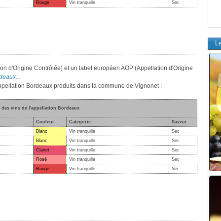
Rouge
Vin tranquille
Sec
L
on d'Origine Contrôlée) et un label européen AOP (Appellation d'Origine
deaux...
'appellation Bordeaux produits dans la commune de Vignonet :
e des vins de l'appellation Bordeaux
Couleur
Categorie
Saveur
Blanc
Vin tranquille
Sec
Blanc
Vin tranquille
Sec
Clairet
Vin tranquille
Sec
Rosé
Vin tranquille
Sec
Rouge
Vin tranquille
Sec