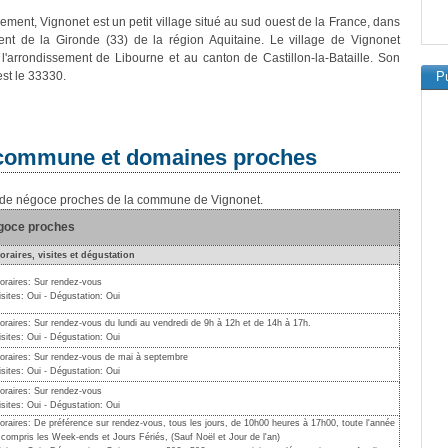
vement, Vignonet est un petit village situé au sud ouest de la France, dans
ent de la Gironde (33) de la région Aquitaine. Le village de Vignonet
 l'arrondissement de Libourne et au canton de Castillon-la-Bataille. Son
est le 33330.
Pu
a commune et domaines proches
ns de négoce proches de la commune de Vignonet.
égoce proches
oraires, visites et dégustation
oraires: Sur rendez-vous
isites: Oui - Dégustation: Oui
oraires: Sur rendez-vous du lundi au vendredi de 9h à 12h et de 14h à 17h.
isites: Oui - Dégustation: Oui
oraires: Sur rendez-vous de mai à septembre
isites: Oui - Dégustation: Oui
oraires: Sur rendez-vous
isites: Oui - Dégustation: Oui
oraires: De préférence sur rendez-vous, tous les jours, de 10h00 heures à 17h00, toute l'année
 compris les Week-ends et Jours Fériés, (Sauf Noël et Jour de l'an)