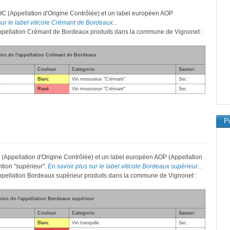
C (Appellation d'Origine Contrôlée) et un label européen AOP
sur le label viticole Crémant de Bordeaux...
l'appellation Crémant de Bordeaux produits dans la commune de Vignonet :
vins de l'appellation Crémant de Bordeaux
Couleur
Categorie
Saveur
Blanc
Vin mousseux "Crémant"
Sec
Rosé
Vin mousseux "Crémant"
Sec
Pu
 (Appellation d'Origine Contrôlée) et un label européen AOP (Appellation
ntion
"supérieur"
.
En savoir plus sur le label viticole Bordeaux supérieur...
'appellation Bordeaux supérieur produits dans la commune de Vignonet :
vins de l'appellation Bordeaux supérieur
Couleur
Categorie
Saveur
Blanc
Vin tranquille
Sec