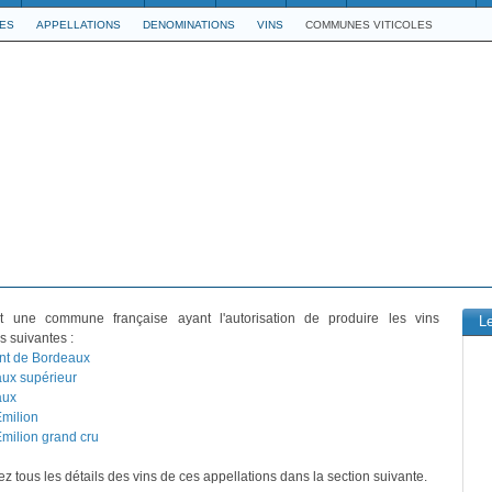
LES
APPELLATIONS
DENOMINATIONS
VINS
COMMUNES VITICOLES
 une commune française ayant l'autorisation de produire les vins
L
s suivantes :
t de Bordeaux
ux supérieur
aux
Emilion
Emilion grand cru
z tous les détails des vins de ces appellations dans la section suivante.