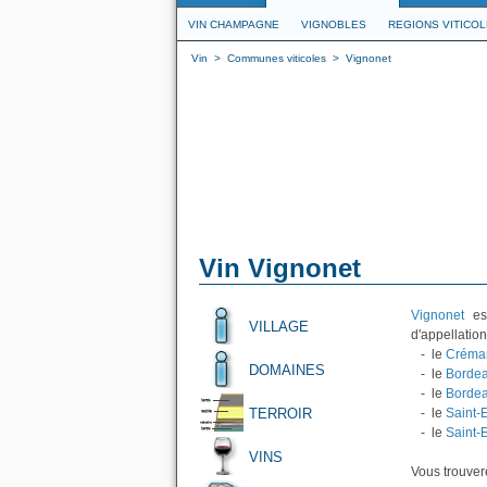
VIN CHAMPAGNE
VIGNOBLES
REGIONS VITICO
Vin
>
Communes viticoles
>
Vignonet
Vin Vignonet
Vignonet
est
VILLAGE
d'appellation
- le
Créman
DOMAINES
- le
Bordea
- le
Borde
TERROIR
- le
Saint-
- le
Saint-
VINS
Vous trouvere