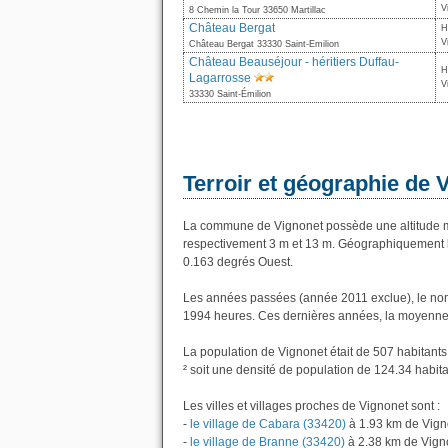
V
8 Chemin la Tour 33650 Martillac
Château Bergat
H
V
Château Bergat 33330 Saint-Emilion
Château Beauséjour - héritiers Duffau-
H
Lagarrosse
V
33330 Saint-Émilion
Terroir et géographie de 
La commune de Vignonet possède une altitude m
respectivement 3 m et 13 m. Géographiquement la
0.163 degrés Ouest.
Les années passées (année 2011 exclue), le nom
1994 heures. Ces dernières années, la moyenne 
La population de Vignonet était de 507 habitant
² soit une densité de population de 124.34 habita
Les villes et villages proches de Vignonet sont :
-
le village de Cabara (33420)
à 1.93 km de Vign
-
le village de Branne (33420)
à 2.38 km de Vign