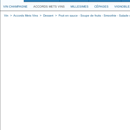
VIN CHAMPAGNE
ACCORDS METS VINS
MILLESIMES
CÉPAGES
VIGNOBLE
Vin
>
Accords Mets Vins
>
Dessert
>
Fruit en sauce - Soupe de fruits - Smoothie - Salade d