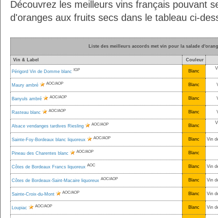
Découvrez les meilleurs vins français pouvant s
d'oranges aux fruits secs dans le tableau ci-des
Liste des meilleurs accords met vin pour la salade d'orang
Vin & Label
Couleur
V
IGP
Blanc
Périgord Vin de Domme blanc
AOC/AOP
Blanc
Maury ambré
AOC/AOP
Blanc
Banyuls ambré
AOC/AOP
Blanc
Rasteau blanc
V
AOC/AOP
Blanc
Alsace vendanges tardives Riesling
AOC/AOP
Blanc
Vin d
Sainte-Foy-Bordeaux blanc liquoreux
AOC/AOP
Blanc
Pineau des Charentes blanc
AOC
Blanc
Vin d
Côtes de Bordeaux Francs liquoreux
AOC/AOP
Blanc
Vin d
Côtes de Bordeaux-Saint-Macaire liquoreux
AOC/AOP
Blanc
Vin d
Sainte-Croix-du-Mont
AOC/AOP
Blanc
Vin d
Loupiac