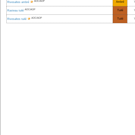
AOC/AOP
Ambré
Rivesaltes ambré
AOC/AOP
Tuilé
Rasteau tuilé
AOC/AOP
Tuilé
Rivesaltes tuilé