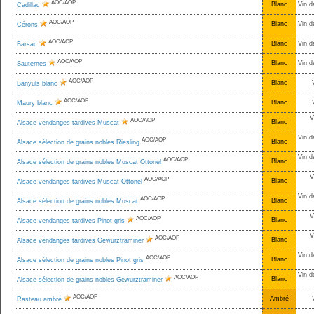
AOC/AOP
Blanc
Vin d
Cadillac
AOC/AOP
Blanc
Vin d
Cérons
AOC/AOP
Blanc
Vin d
Barsac
AOC/AOP
Blanc
Vin d
Sauternes
AOC/AOP
Blanc
Banyuls blanc
AOC/AOP
Blanc
Maury blanc
V
AOC/AOP
Blanc
Alsace vendanges tardives Muscat
Vin d
AOC/AOP
Blanc
Alsace sélection de grains nobles Riesling
Vin d
AOC/AOP
Blanc
Alsace sélection de grains nobles Muscat Ottonel
V
AOC/AOP
Blanc
Alsace vendanges tardives Muscat Ottonel
Vin d
AOC/AOP
Blanc
Alsace sélection de grains nobles Muscat
V
AOC/AOP
Blanc
Alsace vendanges tardives Pinot gris
V
AOC/AOP
Blanc
Alsace vendanges tardives Gewurztraminer
Vin d
AOC/AOP
Blanc
Alsace sélection de grains nobles Pinot gris
Vin d
AOC/AOP
Blanc
Alsace sélection de grains nobles Gewurztraminer
AOC/AOP
Ambré
Rasteau ambré