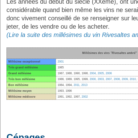
Les années du début du siècle (XXème), ont une
considérable quand bien même les vins ne seraien
donc vivement conseillé de se renseigner sur le
jeter, de les vendre ou de les acheter.
(Lire la suite des millésimes du vin Rivesaltes 
Millésimes des vins
"Rivesaltes ambré"
Millésime exceptionnel
2001
Très grand millésime
1985
Grand millésime
1987, 1988, 1990, 1998,
2004
,
2005
,
2006
Très bon millésime
1986, 1989, 1995, 1999,
2000
,
2003
,
2007
,
2008
,
2009
,
2010
,
Bon millésime
1984, 1994,
2011
,
2013
Millésime moyen
1993, 1996
Millésime médiocre
1991, 1992, 1997,
2002
Cépages