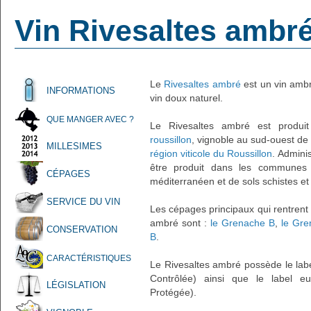
Vin Rivesaltes ambr
Le
Rivesaltes ambré
est un vin ambr
INFORMATIONS
vin doux naturel.
QUE MANGER AVEC ?
Le Rivesaltes ambré est produ
roussillon
, vignoble au sud-ouest de
MILLESIMES
région viticole du Roussillon
. Admini
être produit dans les communes .
CÉPAGES
méditerranéen et de sols schistes e
SERVICE DU VIN
Les cépages principaux qui rentrent 
ambré sont :
le Grenache B
,
le Gr
CONSERVATION
B
.
CARACTÉRISTIQUES
Le Rivesaltes ambré possède le labe
Contrôlée) ainsi que le label eu
LÉGISLATION
Protégée).