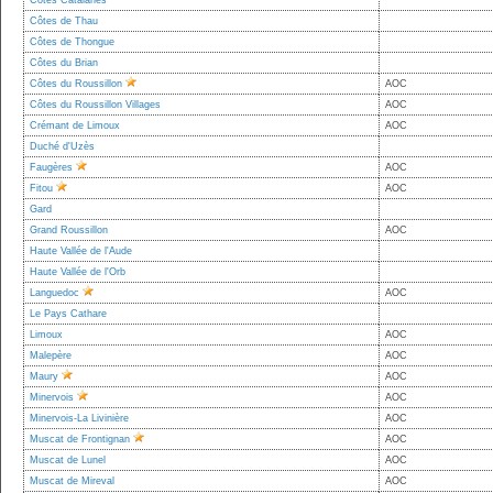
Côtes Catalanes
Côtes de Thau
Côtes de Thongue
Côtes du Brian
Côtes du Roussillon
AOC
Côtes du Roussillon Villages
AOC
Crémant de Limoux
AOC
Duché d'Uzès
Faugères
AOC
Fitou
AOC
Gard
Grand Roussillon
AOC
Haute Vallée de l'Aude
Haute Vallée de l'Orb
Languedoc
AOC
Le Pays Cathare
Limoux
AOC
Malepère
AOC
Maury
AOC
Minervois
AOC
Minervois-La Livinière
AOC
Muscat de Frontignan
AOC
Muscat de Lunel
AOC
Muscat de Mireval
AOC