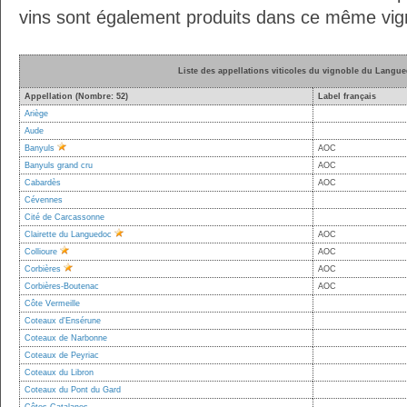
vins sont également produits dans ce même vig
Liste des appellations viticoles du vignoble du Langu
Appellation (Nombre: 52)
Label français
Ariège
Aude
Banyuls
AOC
Banyuls grand cru
AOC
Cabardès
AOC
Cévennes
Cité de Carcassonne
Clairette du Languedoc
AOC
Collioure
AOC
Corbières
AOC
Corbières-Boutenac
AOC
Côte Vermeille
Coteaux d'Ensérune
Coteaux de Narbonne
Coteaux de Peyriac
Coteaux du Libron
Coteaux du Pont du Gard