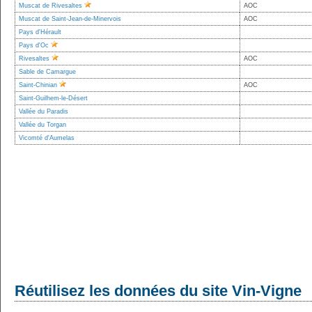
Muscat de Rivesaltes
AOC
Muscat de Saint-Jean-de-Minervois
AOC
Pays d'Hérault
Pays d'Oc
Rivesaltes
AOC
Sable de Camargue
Saint-Chinian
AOC
Saint-Guilhem-le-Désert
Vallée du Paradis
Vallée du Torgan
Vicomté d'Aumelas
Réutilisez les données du site Vin-Vigne