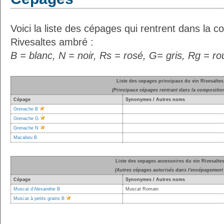
Voici la liste des cépages qui rentrent dans la c
Rivesaltes ambré :
B = blanc, N = noir, Rs = rosé, G= gris, Rg = r
Liste des cepages principaux du vin Rivesalte
(Principaux cépages rentrant dans la compositio
Cépage
Synonymes / Autres noms
Grenache B
Grenache G
Grenache N
Macabeu B
Liste des cepages accessoires du vin Rivesalte
(Autres cépages autorisés dans l'encépagement 
Cépage
Synonymes / Autres noms
Muscat d’Alexandrie B
Muscat Romain
Muscat à petits grains B