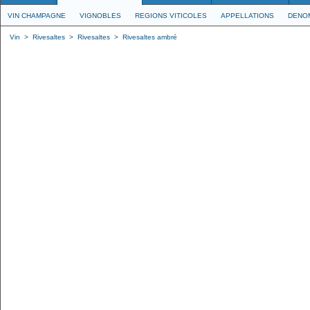
VIN CHAMPAGNE
VIGNOBLES
REGIONS VITICOLES
APPELLATIONS
DENO
Vin
>
Rivesaltes
>
Rivesaltes
>
Rivesaltes ambré