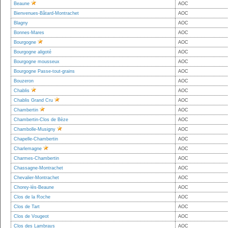
Beaune
AOC
Bienvenues-Bâtard-Montrachet
AOC
Blagny
AOC
Bonnes-Mares
AOC
Bourgogne
AOC
Bourgogne aligoté
AOC
Bourgogne mousseux
AOC
Bourgogne Passe-tout-grains
AOC
Bouzeron
AOC
Chablis
AOC
Chablis Grand Cru
AOC
Chambertin
AOC
Chambertin-Clos de Bèze
AOC
Chambolle-Musigny
AOC
Chapelle-Chambertin
AOC
Charlemagne
AOC
Charmes-Chambertin
AOC
Chassagne-Montrachet
AOC
Chevalier-Montrachet
AOC
Chorey-lès-Beaune
AOC
Clos de la Roche
AOC
Clos de Tart
AOC
Clos de Vougeot
AOC
Clos des Lambrays
AOC