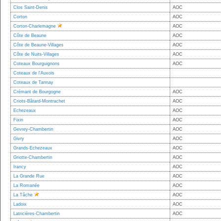
Clos Saint-Denis
AOC
Corton
AOC
Corton-Charlemagne
AOC
Côte de Beaune
AOC
Côte de Beaune-Villages
AOC
Côte de Nuits-Villages
AOC
Coteaux Bourguignons
AOC
Coteaux de l'Auxois
Coteaux de Tannay
Crémant de Bourgogne
AOC
Criots-Bâtard-Montrachet
AOC
Echezeaux
AOC
Fixin
AOC
Gevrey-Chambertin
AOC
Givry
AOC
Grands-Echezeaux
AOC
Griotte-Chambertin
AOC
Irancy
AOC
La Grande Rue
AOC
La Romanée
AOC
La Tâche
AOC
Ladoix
AOC
Latricières-Chambertin
AOC