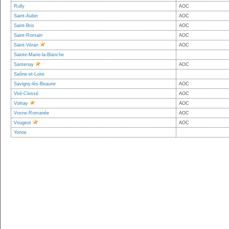
Rully
AOC
Saint-Aubin
AOC
Saint-Bris
AOC
Saint-Romain
AOC
Saint-Véran
AOC
Sainte-Marie-la-Blanche
Santenay
AOC
Saône-et-Loire
Savigny-lès-Beaune
AOC
Viré-Clessé
AOC
Volnay
AOC
Vosne-Romanée
AOC
Vougeot
AOC
Yonne