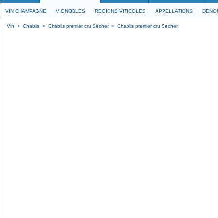
VIN CHAMPAGNE
VIGNOBLES
REGIONS VITICOLES
APPELLATIONS
DENO
Vin
>
Chablis
>
Chablis premier cru Sécher
>
Chablis premier cru Sécher