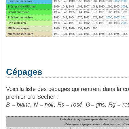
Excellent millésime
1935, 1945, 1949, 1952, 1978, 1989, 1996, 1999,
2002
,
2005
Très grand millésime
1926, 1943, 1948, 1962, 1967, 1983, 1985, 1990, 1995,
2004
,
Grand millésime
1934, 1946, 1955, 1964, 1974, 1976, 1981, 1982, 1986, 1992,
Très bon millésime
1933, 1942, 1954, 1970, 1973, 1979, 1991,
2000
,
2007
,
2011
Bon millésime
1938, 1940, 1957, 1960, 1972, 1977, 1987, 1988, 1993,
2001
,
Millésime moyen
1930, 1932, 1939, 1951, 1975, 1980
Millésime médiocre
1927, 1931, 1936, 1941, 1944, 1956, 1958, 1963, 1965, 1968,
Cépages
Voici la liste des cépages qui rentrent dans la c
premier cru Sécher :
B = blanc, N = noir, Rs = rosé, G= gris, Rg = r
Liste des cepages principaux du vin Chablis premie
(Principaux cépages rentrant dans la compositio