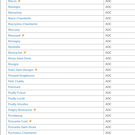
Mâcon
AOC
Maranges
AOC
Marsannay
AOC
Mazis-Chambertin
AOC
Mazoyères-Chambertin
AOC
Mercurey
AOC
Meursault
AOC
Montagny
AOC
Monthélie
AOC
Montrachet
AOC
Morey-Saint-Denis
AOC
Musigny
AOC
Nuits-Saint-Georges
AOC
Pernand-Vergelesses
AOC
Petit Chablis
AOC
Pommard
AOC
Pouilly-Fuissé
AOC
Pouilly-Loché
AOC
Pouilly-Vinzelles
AOC
Puligny-Montrachet
AOC
Richebourg
AOC
Romanée-Conti
AOC
Romanée-Saint-Vivant
AOC
Ruchottes-Chambertin
AOC