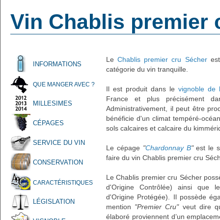
Vin Chablis premier 
Le
Chablis premier cru Sécher
est
INFORMATIONS
catégorie du vin tranquille.
QUE MANGER AVEC ?
Il est produit dans le
vignoble de
France et plus précisément d
MILLESIMES
Administrativement, il peut être pr
bénéficie d'un climat tempéré-océan
CÉPAGES
sols calcaires et calcaire du kimméri
SERVICE DU VIN
Le cépage
"
Chardonnay B
"
est le s
faire du vin Chablis premier cru Séch
CONSERVATION
Le Chablis premier cru Sécher possè
CARACTÉRISTIQUES
d'Origine Contrôlée) ainsi que l
d'Origine Protégée). Il possède é
LÉGISLATION
mention
"Premier Cru"
veut dire qu
élaboré proviennent d’un emplacemen