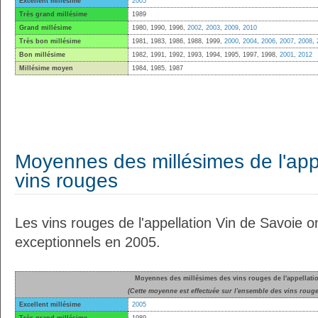
Excellent millésime
2005
Très grand millésime
1989
Grand millésime
1980, 1990, 1996,
2002
,
2003
,
2009
,
2010
Très bon millésime
1981, 1983, 1986, 1988, 1999,
2000
,
2004
,
2006
,
2007
,
2008
,
Bon millésime
1982, 1991, 1992, 1993, 1994, 1995, 1997, 1998,
2001
,
2012
Millésime moyen
1984, 1985, 1987
Moyennes des millésimes de l'appe
vins rouges
Les vins rouges de l'appellation Vin de Savoie o
exceptionnels en 2005.
Moyennes des millésimes des vins rouges de l'appellati
(Cette moyenne est effectuée sur l'ensemble des vins rouge
Excellent millésime
2005