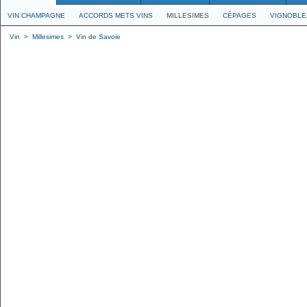
VIN CHAMPAGNE
ACCORDS METS VINS
MILLESIMES
CÉPAGES
VIGNOBLE
Vin
>
Millesimes
>
Vin de Savoie