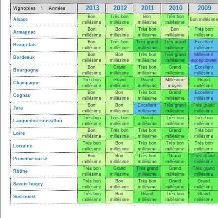
2013
2012
2011
2010
2009
Vignobles \ Années
Bon
Très bon
Bon
Très bon
Alsace
Bon millésime
millésime
millésime
millésime
millésime
Bon
Bon
Très bon
Bon
Très bon
Armagnac
millésime
millésime
millésime
millésime
millésime
Bon
Très bon
Très grand
Très grand
Excellent
Beaujolais
millésime
millésime
millésime
millésime
millésime
Bon
Bon
Très bon
Très grand
Millésime
Bordeaux
millésime
millésime
millésime
millésime
exceptionnel
Bon
Grand
Très bon
Grand
Excellent
Bourgogne
millésime
millésime
millésime
millésime
millésime
Très bon
Grand
Grand
Millésime
Grand
Champagne
millésime
millésime
millésime
moyen
millésime
Bon
Bon
Très bon
Grand
Excellent
Cognac
millésime
millésime
millésime
millésime
millésime
Bon
Bon
Excellent
Très grand
Très grand
Jura
millésime
millésime
millésime
millésime
millésime
Très bon
Très bon
Grand
Très bon
Très bon
Languedoc-roussillon
millésime
millésime
millésime
millésime
millésime
Bon
Très bon
Très bon
Grand
Très bon
Loire
millésime
millésime
millésime
millésime
millésime
Très bon
Bon
Très bon
Très bon
Très bon
Lorraine
millésime
millésime
millésime
millésime
millésime
Bon
Bon
Très bon
Grand
Très grand
Provence-corse
millésime
millésime
millésime
millésime
millésime
Très bon
Grand
Très grand
Grand
Très grand
Rhône
millésime
millésime
millésime
millésime
millésime
Très bon
Bon
Très bon
Grand
Grand
Savoie bugey
millésime
millésime
millésime
millésime
millésime
Très bon
Bon
Grand
Très bon
Grand
Sud-ouest
millésime
millésime
millésime
millésime
millésime