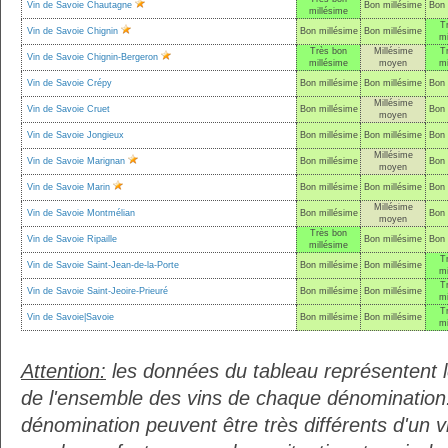
Vin de Savoie Chautagne
Bon millésime
Bon 
millésime
T
Vin de Savoie Chignin
Bon millésime
Bon millésime
mi
Très bon
Millésime
T
Vin de Savoie Chignin-Bergeron
millésime
moyen
mi
Vin de Savoie Crépy
Bon millésime
Bon millésime
Bon 
Millésime
Vin de Savoie Cruet
Bon millésime
Bon 
moyen
Vin de Savoie Jongieux
Bon millésime
Bon millésime
Bon 
Millésime
Vin de Savoie Marignan
Bon millésime
Bon 
moyen
Vin de Savoie Marin
Bon millésime
Bon millésime
Bon 
Millésime
Vin de Savoie Montmélian
Bon millésime
Bon 
moyen
Très bon
Vin de Savoie Ripaille
Bon millésime
Bon 
millésime
T
Vin de Savoie Saint-Jean-de-la-Porte
Bon millésime
Bon millésime
mi
T
Vin de Savoie Saint-Jeoire-Prieuré
Bon millésime
Bon millésime
mi
T
Vin de Savoie|Savoie
Bon millésime
Bon millésime
mi
Attention:
les données du tableau représentent
de l'ensemble des vins de chaque dénomination.
dénomination peuvent être très différents d'un vi