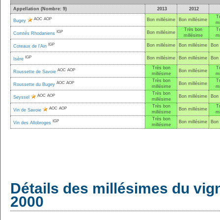
Appellation (Nombre: 9)
2013
2012
T
AOC
AOP
Bon millésime
Bon millésime
Bugey
mi
Très bon
T
IGP
Bon millésime
Comtés Rhodaniens
millésime
mi
IGP
Bon millésime
Bon millésime
Bon 
Coteaux de l'Ain
IGP
Bon millésime
Bon millésime
Bon 
Isère
Très bon
T
AOC
AOP
Bon millésime
Roussette de Savoie
millésime
mi
Très bon
T
AOC
AOP
Bon millésime
Roussette du Bugey
millésime
mi
Très bon
AOC
AOP
Bon millésime
Bon 
Seyssel
millésime
Très bon
T
AOC
AOP
Bon millésime
Vin de Savoie
millésime
mi
Très bon
IGP
Bon millésime
Bon 
Vin des Allobroges
millésime
Détails des millésimes du vig
2000