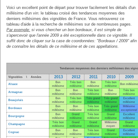
Voici un excellent point de départ pour trouver facilement les détails d'un
millésime d'un vin: le tableau croisé des tendances moyennes des
derniers millésimes des vignobles de France. Vous retrouverez ce
tableau d'aide à la recherche de millésimes sur de nombreuses pages.
Par exemple:
si vous chercher un bon bordeaux, il est simple de
s'apercevoir que l'année 2009 a été exceptionnelle dans ce vignoble. Il
suffit donc de cliquer sur la case de coordonnées: "Bordeaux / 2009" afin
de connaître les détails de ce millésime et de ces appellations.
Tendances moyennes des derniers millésimes des vigno
2013
2012
2011
2010
2009
Vignobles \ Années
Bon
Très bon
Bon
Très bon
Alsace
Bon millésime
millésime
millésime
millésime
millésime
Bon
Bon
Très bon
Bon
Très bon
Armagnac
millésime
millésime
millésime
millésime
millésime
Bon
Très bon
Très grand
Très grand
Excellent
Beaujolais
millésime
millésime
millésime
millésime
millésime
Bon
Bon
Très bon
Très grand
Millésime
Bordeaux
millésime
millésime
millésime
millésime
exceptionnel
Bon
Grand
Très bon
Grand
Excellent
Bourgogne
millésime
millésime
millésime
millésime
millésime
Très bon
Grand
Grand
Millésime
Grand
Champagne
millésime
millésime
millésime
moyen
millésime
Bon
Bon
Très bon
Grand
Excellent
Cognac
millésime
millésime
millésime
millésime
millésime