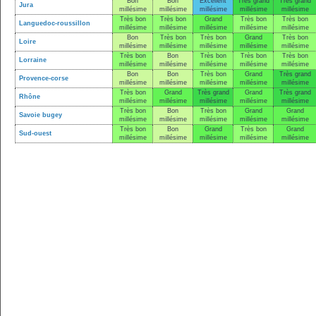
Bon
Bon
Excellent
Très grand
Très grand
Jura
millésime
millésime
millésime
millésime
millésime
Très bon
Très bon
Grand
Très bon
Très bon
Languedoc-roussillon
millésime
millésime
millésime
millésime
millésime
Bon
Très bon
Très bon
Grand
Très bon
Loire
millésime
millésime
millésime
millésime
millésime
Très bon
Bon
Très bon
Très bon
Très bon
Lorraine
millésime
millésime
millésime
millésime
millésime
Bon
Bon
Très bon
Grand
Très grand
Provence-corse
millésime
millésime
millésime
millésime
millésime
Très bon
Grand
Très grand
Grand
Très grand
Rhône
millésime
millésime
millésime
millésime
millésime
Très bon
Bon
Très bon
Grand
Grand
Savoie bugey
millésime
millésime
millésime
millésime
millésime
Très bon
Bon
Grand
Très bon
Grand
Sud-ouest
millésime
millésime
millésime
millésime
millésime