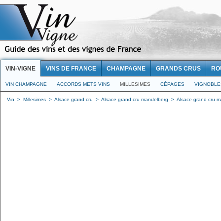
VIN-VIGNE
VINS DE FRANCE
CHAMPAGNE
GRANDS CRUS
RO
VIN CHAMPAGNE
ACCORDS METS VINS
MILLESIMES
CÉPAGES
VIGNOBLE
Vin
>
Millesimes
>
Alsace grand cru
>
Alsace grand cru mandelberg
>
Alsace grand cru ma