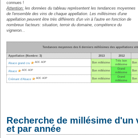
connues !
Attention:
les données du tableau représentent les tendances moyennes
de l'ensemble des vins de chaque appellation. Les millésimes d'une
appellation peuvent être très différents d'un vin à l'autre en fonction de
nombreux facteurs: situation, terroir du domaine, compétence du
vigneron...
Tendances moyennes des 6 derniers millésimes des appellations vit
Appellation (Nombre: 3)
2013
2012
Très bon
AOC
AOP
Bon millésime
Bon 
Alsace grand cru
millésime
Grand
AOC
AOP
Bon millésime
Bon 
Alsace
millésime
Grand
AOC
AOP
Bon millésime
Bon 
Crémant d’Alsace
millésime
Recherche de millésime d'un 
et par année