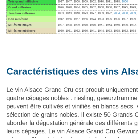
Très grand millésime
1937, 1947, 1950, 1959, 1962, 1970, 1971, 1978,
2000
Grand millésime
1926, 1928, 1934, 1935, 1952, 1958, 1960, 1967, 1975, 1979,
Très bon millésime
1933, 1943, 1948, 1973, 1977, 1989, 1992,
2004
,
2008
,
2009
,
Bon millésime
1942, 1956, 1957, 1966, 1974, 1993, 1995, 1996, 1997, 1999,
Millésime moyen
1927, 1938, 1939, 1940, 1946, 1951, 1954, 1965, 1980, 1982,
Millésime médiocre
1930, 1931, 1932, 1936, 1941, 1944, 1963, 1968, 1972, 1984
Caractéristiques des vins Als
Le vin Alsace Grand Cru est produit uniquement
quatre cépages nobles : riesling, gewurztraminer,
peuvent être cultivés et vinifiés en blancs secs
sélection de grains nobles. Il existe 50 Grands 
aborder la dégustation générale des différents 
leurs cépages. Le vin Alsace Grand Cru Gewurzt