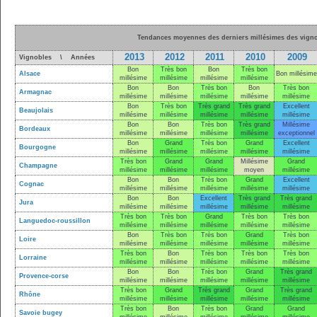
Tendances moyennes des derniers millésimes des vigno
2013
2012
2011
2010
2009
Vignobles \ Années
Bon
Très bon
Bon
Très bon
Alsace
Bon millésime
millésime
millésime
millésime
millésime
Bon
Bon
Très bon
Bon
Très bon
Armagnac
millésime
millésime
millésime
millésime
millésime
Bon
Très bon
Très grand
Très grand
Excellent
Beaujolais
millésime
millésime
millésime
millésime
millésime
Bon
Bon
Très bon
Très grand
Millésime
Bordeaux
millésime
millésime
millésime
millésime
exceptionnel
Bon
Grand
Très bon
Grand
Excellent
Bourgogne
millésime
millésime
millésime
millésime
millésime
Très bon
Grand
Grand
Millésime
Grand
Champagne
millésime
millésime
millésime
moyen
millésime
Bon
Bon
Très bon
Grand
Excellent
Cognac
millésime
millésime
millésime
millésime
millésime
Bon
Bon
Excellent
Très grand
Très grand
Jura
millésime
millésime
millésime
millésime
millésime
Très bon
Très bon
Grand
Très bon
Très bon
Languedoc-roussillon
millésime
millésime
millésime
millésime
millésime
Bon
Très bon
Très bon
Grand
Très bon
Loire
millésime
millésime
millésime
millésime
millésime
Très bon
Bon
Très bon
Très bon
Très bon
Lorraine
millésime
millésime
millésime
millésime
millésime
Bon
Bon
Très bon
Grand
Très grand
Provence-corse
millésime
millésime
millésime
millésime
millésime
Très bon
Grand
Très grand
Grand
Très grand
Rhône
millésime
millésime
millésime
millésime
millésime
Très bon
Bon
Très bon
Grand
Grand
Savoie bugey