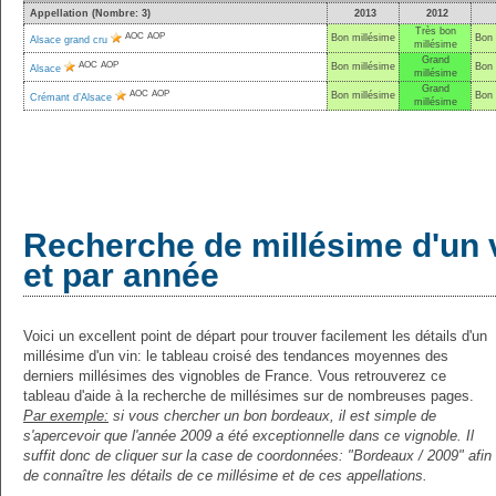
Appellation (Nombre: 3)
2013
2012
Très bon
AOC
AOP
Bon millésime
Bon 
Alsace grand cru
millésime
Grand
AOC
AOP
Bon millésime
Bon 
Alsace
millésime
Grand
AOC
AOP
Bon millésime
Bon 
Crémant d’Alsace
millésime
Recherche de millésime d'un 
et par année
Voici un excellent point de départ pour trouver facilement les détails d'un
millésime d'un vin: le tableau croisé des tendances moyennes des
derniers millésimes des vignobles de France. Vous retrouverez ce
tableau d'aide à la recherche de millésimes sur de nombreuses pages.
Par exemple:
si vous chercher un bon bordeaux, il est simple de
s'apercevoir que l'année 2009 a été exceptionnelle dans ce vignoble. Il
suffit donc de cliquer sur la case de coordonnées: "Bordeaux / 2009" afin
de connaître les détails de ce millésime et de ces appellations.