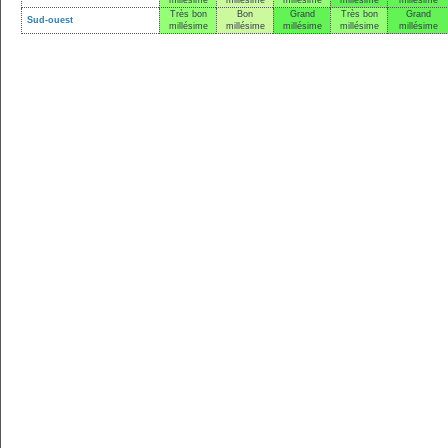
millésime
millésime
millésime
millésime
millésime
Très bon
Bon
Grand
Très bon
Grand
Sud-ouest
millésime
millésime
millésime
millésime
millésime