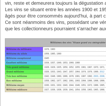
vin, reste et demeurera toujours la dégustation 
Les vins se situant entre les années 1900 et 19
âgés pour être consommés aujourd'hui, à part ce
Ce sont néanmoins des vins, possédant une vérit
que les collectionneurs pourraient s'arracher a
Millésimes des vins
"Alsace grand cru steingrubler 
Millésime du millénaire
1976, 1983
Millésime du siècle
1959, 1985, 1990
Millésime exceptionnel
1945
Excellent millésime
1934, 1937, 1949, 1953, 1969, 1988
Très grand millésime
1928, 1929, 1935, 1950, 1952, 1955, 1961, 1967, 1970, 1971,
Grand millésime
1926, 1933, 1943, 1947, 1957, 1964, 1974, 1979, 1989,
2012
Très bon millésime
1942, 1948, 1960, 1966, 1978, 1981, 1987, 1992,
2003
,
2008
,
Bon millésime
1958, 1962, 1977, 1982, 1991, 1993, 1994, 1996, 1998, 1999,
Millésime moyen
1930, 1931, 1932, 1940, 1944, 1946, 1951, 1972, 1986, 1995,
Millésime médiocre
1927, 1936, 1938, 1939, 1941, 1954, 1956, 1963, 1965, 1968,