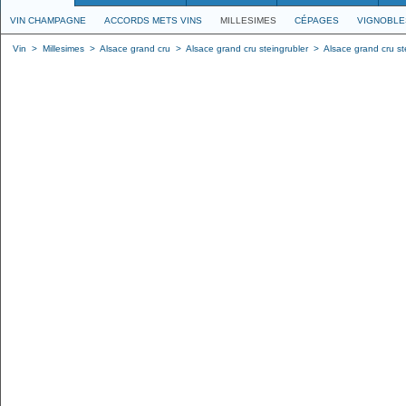
VIN CHAMPAGNE
ACCORDS METS VINS
MILLESIMES
CÉPAGES
VIGNOBLE
Vin
>
Millesimes
>
Alsace grand cru
>
Alsace grand cru steingrubler
>
Alsace grand cru ste