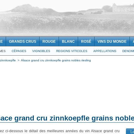
NE
GRANDS CRUS
ROUGE
BLANC
ROSÉ
VINS DU MONDE
IMES
CÉPAGES
VIGNOBLES
REGIONS VITICOLES
APPELLATIONS
DENOMI
 zinnkoepfle
>
Alsace grand cru zinnkoepfle grains nobles riesling
sace grand cru zinnkoepfle grains noble
ez ci-dessous le détail des meilleures années du vin Alsace grand cru
L