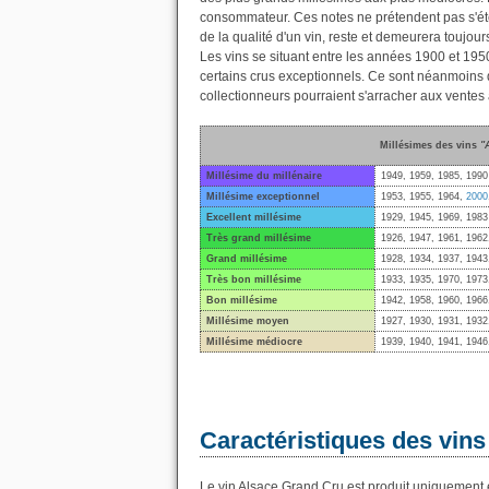
consommateur. Ces notes ne prétendent pas s'éten
de la qualité d'un vin, reste et demeurera toujour
Les vins se situant entre les années 1900 et 195
certains crus exceptionnels. Ce sont néanmoins d
collectionneurs pourraient s'arracher aux ventes
Millésimes des vins
"
Millésime du millénaire
1949, 1959, 1985, 1990
Millésime exceptionnel
1953, 1955, 1964,
2000
Excellent millésime
1929, 1945, 1969, 1983
Très grand millésime
1926, 1947, 1961, 1962
Grand millésime
1928, 1934, 1937, 1943
Très bon millésime
1933, 1935, 1970, 1973
Bon millésime
1942, 1958, 1960, 1966
Millésime moyen
1927, 1930, 1931, 1932
Millésime médiocre
1939, 1940, 1941, 1946
Caractéristiques des vins
Le vin Alsace Grand Cru est produit uniquement e