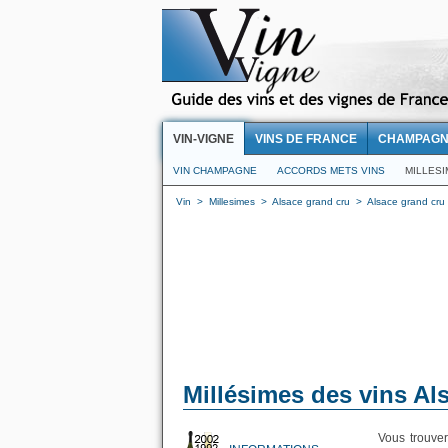
VIN-VIGNE
VINS DE FRANCE
CHAMPAG
VIN CHAMPAGNE
ACCORDS METS VINS
MILLES
Vin
>
Millesimes
>
Alsace grand cru
>
Alsace grand cru
Millésimes des vins Al
Vous trouver