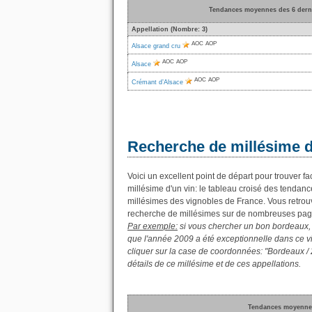
Tendances moyennes des 6 dernie
Appellation (Nombre: 3)
AOC
AOP
Alsace grand cru
AOC
AOP
Alsace
AOC
AOP
Crémant d’Alsace
Recherche de millésime d'
Voici un excellent point de départ pour trouver fa
millésime d'un vin: le tableau croisé des tenda
millésimes des vignobles de France. Vous retrouv
recherche de millésimes sur de nombreuses pag
Par exemple:
si vous chercher un bon bordeaux, i
que l'année 2009 a été exceptionnelle dans ce vig
cliquer sur la case de coordonnées: "Bordeaux / 
détails de ce millésime et de ces appellations.
Tendances moyennes