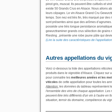
pinot gris, muscat. Ils peuvent être cultivés et vi
existe 50 Grands Crus en Alsace. Nous allons abo
leurs cépages. Le vin Alsace Grand Cru Gewurztr
temps. Son nez est très fin, très marqué par des
sont présentes ainsi que des arômes d’agrumes. En
possède une très longue persistance aromatique
gewurztraminer grands crus sélection de grains n
Riesling , présente une robe jaune pâle qui devie
(Lire la suite des caractéristiques de l'appellati
Autres appellations du vi
Voici ci-dessous la liste des appellations viticol
produits dans le vignoble d'Alsace. Cliquez sur un
pour connaitre les
meilleures années et les me
viticoles
de cette appellation pour toutes les an
Attention:
les données du tableau représentent 
l'ensemble des vins de chaque appellation. Les 
peuvent être très différents d'un vin à l'autre en
situation, terroir du domaine, compétence du vign