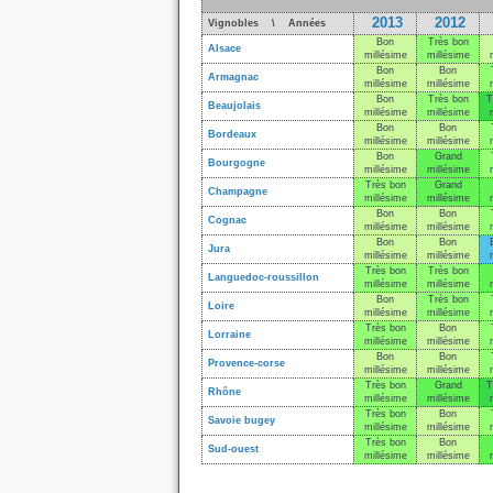
2013
2012
Vignobles \ Années
Bon
Très bon
Alsace
millésime
millésime
Bon
Bon
Armagnac
millésime
millésime
Bon
Très bon
T
Beaujolais
millésime
millésime
Bon
Bon
Bordeaux
millésime
millésime
Bon
Grand
Bourgogne
millésime
millésime
Très bon
Grand
Champagne
millésime
millésime
Bon
Bon
Cognac
millésime
millésime
Bon
Bon
Jura
millésime
millésime
Très bon
Très bon
Languedoc-roussillon
millésime
millésime
Bon
Très bon
Loire
millésime
millésime
Très bon
Bon
Lorraine
millésime
millésime
Bon
Bon
Provence-corse
millésime
millésime
Très bon
Grand
T
Rhône
millésime
millésime
Très bon
Bon
Savoie bugey
millésime
millésime
Très bon
Bon
Sud-ouest
millésime
millésime