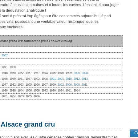
dre à tous les domaines et à toutes les cuvées. L'essentiel pour juger
s la dégustation analytique !
0 sont à présent trop âgés pour être consommés aujourd'hui, à part
es vins, possédant une véritable valeur historique, que les
 aux enchères !
Alsace grand cru zinnkoepfle grains nobles riesling"
,
2007
, 1971, 1988
, 1948, 1950, 1952, 1957, 1967, 1974, 1975, 1976, 1989,
2005
,
2008
, 1978, 1979, 1981, 1987, 1992, 1998,
2001
,
2004
,
2010
,
2012
,
2013
, 1977, 1982, 1993, 1995, 1996, 1997, 1999,
2002
,
2006
,
2009
,
2011
, 1936, 1938, 1944, 1956, 1968, 1972, 1980, 1984, 1991, 1994
, 1951, 1954, 1963, 1965, 1986
 Alsace grand cru
Ca
n vin blanc avec les quatre cépages nobles : riesling, gewurztraminer,