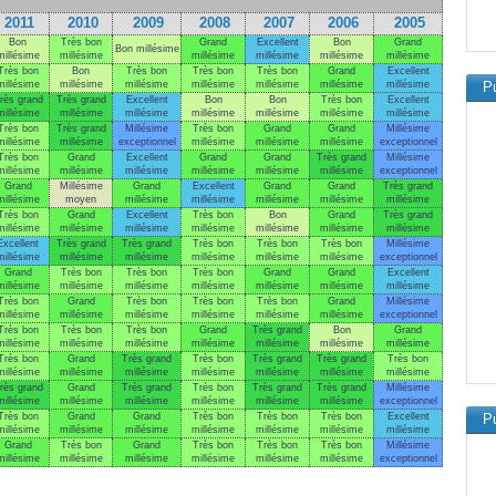
2011
2010
2009
2008
2007
2006
2005
Bon
Très bon
Grand
Excellent
Bon
Grand
Bon millésime
millésime
millésime
millésime
millésime
millésime
millésime
Très bon
Bon
Très bon
Très bon
Très bon
Grand
Excellent
millésime
millésime
millésime
millésime
millésime
millésime
millésime
Pu
rès grand
Très grand
Excellent
Bon
Bon
Très bon
Excellent
millésime
millésime
millésime
millésime
millésime
millésime
millésime
Très bon
Très grand
Millésime
Très bon
Grand
Grand
Millésime
millésime
millésime
exceptionnel
millésime
millésime
millésime
exceptionnel
Très bon
Grand
Excellent
Grand
Grand
Très grand
Millésime
millésime
millésime
millésime
millésime
millésime
millésime
exceptionnel
Grand
Millésime
Grand
Excellent
Grand
Grand
Très grand
millésime
moyen
millésime
millésime
millésime
millésime
millésime
Très bon
Grand
Excellent
Très bon
Bon
Grand
Très grand
millésime
millésime
millésime
millésime
millésime
millésime
millésime
Excellent
Très grand
Très grand
Très bon
Très bon
Très bon
Millésime
millésime
millésime
millésime
millésime
millésime
millésime
exceptionnel
Grand
Très bon
Très bon
Très bon
Grand
Grand
Excellent
millésime
millésime
millésime
millésime
millésime
millésime
millésime
Très bon
Grand
Très bon
Très bon
Très bon
Grand
Millésime
millésime
millésime
millésime
millésime
millésime
millésime
exceptionnel
Très bon
Très bon
Très bon
Grand
Très grand
Bon
Grand
millésime
millésime
millésime
millésime
millésime
millésime
millésime
Très bon
Grand
Très grand
Très bon
Très grand
Très grand
Très bon
millésime
millésime
millésime
millésime
millésime
millésime
millésime
rès grand
Grand
Très grand
Très bon
Très grand
Très grand
Millésime
millésime
millésime
millésime
millésime
millésime
millésime
exceptionnel
Très bon
Grand
Grand
Très bon
Très bon
Très bon
Excellent
Pu
millésime
millésime
millésime
millésime
millésime
millésime
millésime
Grand
Très bon
Grand
Très bon
Très bon
Très bon
Millésime
millésime
millésime
millésime
millésime
millésime
millésime
exceptionnel