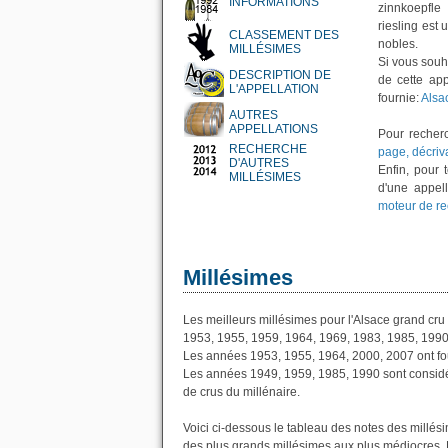
INFORMATIONS
zinnkoepfle
riesling est 
CLASSEMENT DES
nobles.
MILLÉSIMES
Si vous souh
DESCRIPTION DE
de cette app
L'APPELLATION
fournie:
Alsa
AUTRES
APPELLATIONS
Pour recher
RECHERCHE
page, décriv
D'AUTRES
Enfin, pour 
MILLÉSIMES
d'une appell
moteur de re
Millésimes
Les meilleurs millésimes pour l'Alsace grand cru 
1953, 1955, 1959, 1964, 1969, 1983, 1985, 1990
Les années 1953, 1955, 1964, 2000, 2007 ont fou
Les années 1949, 1959, 1985, 1990 sont considé
de crus du millénaire.
Voici ci-dessous le tableau des notes des millés
des plus grands millésimes aux plus médiocres. L