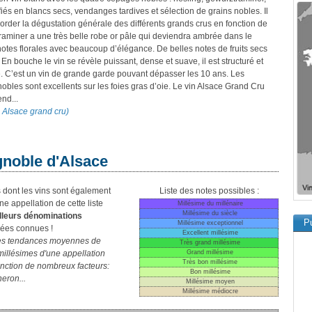
nifiés en blancs secs, vendanges tardives et sélection de grains nobles. Il
rder la dégustation générale des différents grands crus en fonction de
aminer a une très belle robe or pâle qui deviendra ambrée dans le
 notes florales avec beaucoup d’élégance. De belles notes de fruits secs
 bouche le vin se révèle puissant, dense et suave, il est structuré et
. C’est un vin de grande garde pouvant dépasser les 10 ans. Les
obles sont excellents sur les foies gras d’oie. Le vin Alsace Grand Cru
nd...
on Alsace grand cru)
gnoble d'Alsace
es dont les vins sont également
Liste des notes possibles :
e appellation de cette liste
Millésime du millénaire
Millésime du siècle
illeurs dénominations
Pu
Millésime exceptionnel
nées connues !
Excellent millésime
les tendances moyennes de
Très grand millésime
millésimes d'une appellation
Grand millésime
Très bon millésime
 fonction de nombreux facteurs:
Bon millésime
eron...
Millésime moyen
Millésime médiocre