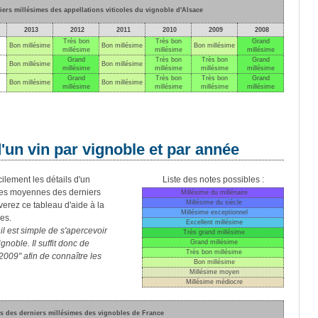
rs millésimes des appellations viticoles du vignoble d'Alsace
2013
2012
2011
2010
2009
2008
Très bon
Très bon
Grand
Bon millésime
Bon millésime
Bon millésime
millésime
millésime
millésime
Grand
Très bon
Très bon
Grand
Bon millésime
Bon millésime
millésime
millésime
millésime
millésime
Grand
Très bon
Très bon
Grand
Bon millésime
Bon millésime
millésime
millésime
millésime
millésime
un vin par vignoble et par année
cilement les détails d'un
Liste des notes possibles :
nces moyennes des derniers
Millésime du millénaire
Millésime du siècle
erez ce tableau d'aide à la
Millésime exceptionnel
es.
Excellent millésime
l est simple de s'apercevoir
Très grand millésime
noble. Il suffit donc de
Grand millésime
Très bon millésime
2009" afin de connaître les
Bon millésime
Millésime moyen
Millésime médiocre
 des derniers millésimes des vignobles de France