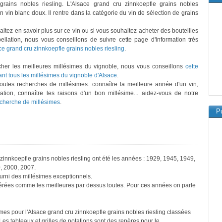
 grains nobles riesling. L'Alsace grand cru zinnkoepfle grains nobles
un vin blanc doux. Il rentre dans la catégorie du vin de sélection de grains
aitez en savoir plus sur ce vin ou si vous souhaitez acheter des bouteilles
ellation, nous vous conseillons de suivre cette page d'information très
ce grand cru zinnkoepfle grains nobles riesling
.
cher les meilleures millésimes du vignoble, nous vous conseillons
cette
ant tous les millésimes du vignoble d'Alsace
.
toutes recherches de millésimes: connaître la meilleure année d'un vin,
ation, connaître les raisons d'un bon millésime... aidez-vous de notre
cherche de millésimes
.
Pu
zinnkoepfle grains nobles riesling ont été les années : 1929, 1945, 1949,
, 2000, 2007.
rni des millésimes exceptionnels.
rées comme les meilleures par dessus toutes. Pour ces années on parle
imes pour l'Alsace grand cru zinnkoepfle grains nobles riesling classées
es tableaux et grilles de notations sont des repères pour le