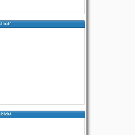
blicité
blicité