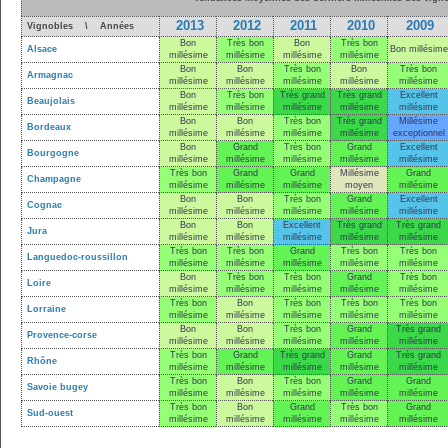
2013
2012
2011
2010
2009
Vignobles \ Années
Bon
Très bon
Bon
Très bon
Alsace
Bon millésime
millésime
millésime
millésime
millésime
Bon
Bon
Très bon
Bon
Très bon
Armagnac
millésime
millésime
millésime
millésime
millésime
Bon
Très bon
Très grand
Très grand
Excellent
Beaujolais
millésime
millésime
millésime
millésime
millésime
Bon
Bon
Très bon
Très grand
Millésime
Bordeaux
millésime
millésime
millésime
millésime
exceptionnel
Bon
Grand
Très bon
Grand
Excellent
Bourgogne
millésime
millésime
millésime
millésime
millésime
Très bon
Grand
Grand
Millésime
Grand
Champagne
millésime
millésime
millésime
moyen
millésime
Bon
Bon
Très bon
Grand
Excellent
Cognac
millésime
millésime
millésime
millésime
millésime
Bon
Bon
Excellent
Très grand
Très grand
Jura
millésime
millésime
millésime
millésime
millésime
Très bon
Très bon
Grand
Très bon
Très bon
Languedoc-roussillon
millésime
millésime
millésime
millésime
millésime
Bon
Très bon
Très bon
Grand
Très bon
Loire
millésime
millésime
millésime
millésime
millésime
Très bon
Bon
Très bon
Très bon
Très bon
Lorraine
millésime
millésime
millésime
millésime
millésime
Bon
Bon
Très bon
Grand
Très grand
Provence-corse
millésime
millésime
millésime
millésime
millésime
Très bon
Grand
Très grand
Grand
Très grand
Rhône
millésime
millésime
millésime
millésime
millésime
Très bon
Bon
Très bon
Grand
Grand
Savoie bugey
millésime
millésime
millésime
millésime
millésime
Très bon
Bon
Grand
Très bon
Grand
Sud-ouest
millésime
millésime
millésime
millésime
millésime