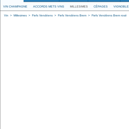
VIN CHAMPAGNE
ACCORDS METS VINS
MILLESIMES
CÉPAGES
VIGNOBLE
Vin
>
Millesimes
>
Fiefs Vendéens
>
Fiefs Vendéens Brem
>
Fiefs Vendéens Brem rosé