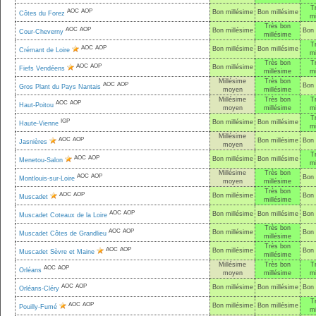
T
AOC
AOP
Bon millésime
Bon millésime
Côtes du Forez
mi
Très bon
AOC
AOP
Bon millésime
Bon 
Cour-Cheverny
millésime
T
AOC
AOP
Bon millésime
Bon millésime
Crémant de Loire
mi
Très bon
T
AOC
AOP
Bon millésime
Fiefs Vendéens
millésime
mi
Millésime
Très bon
AOC
AOP
Bon 
Gros Plant du Pays Nantais
moyen
millésime
Millésime
Très bon
T
AOC
AOP
Haut-Poitou
moyen
millésime
mi
T
IGP
Bon millésime
Bon millésime
Haute-Vienne
mi
Millésime
AOC
AOP
Bon millésime
Bon 
Jasnières
moyen
T
AOC
AOP
Bon millésime
Bon millésime
Menetou-Salon
mi
Millésime
Très bon
AOC
AOP
Bon 
Montlouis-sur-Loire
moyen
millésime
Très bon
AOC
AOP
Bon millésime
Bon 
Muscadet
millésime
AOC
AOP
Bon millésime
Bon millésime
Bon 
Muscadet Coteaux de la Loire
Très bon
AOC
AOP
Bon millésime
Bon 
Muscadet Côtes de Grandlieu
millésime
Très bon
AOC
AOP
Bon millésime
Bon 
Muscadet Sèvre et Maine
millésime
Millésime
Très bon
T
AOC
AOP
Orléans
moyen
millésime
mi
AOC
AOP
Bon millésime
Bon millésime
Bon 
Orléans-Cléry
T
AOC
AOP
Bon millésime
Bon millésime
Pouilly-Fumé
mi