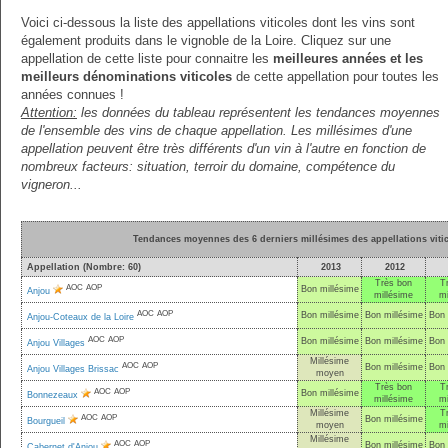
Voici ci-dessous la liste des appellations viticoles dont les vins sont
également produits dans le vignoble de la Loire. Cliquez sur une
appellation de cette liste pour connaitre les
meilleures années et les
meilleurs dénominations viticoles
de cette appellation pour toutes les
années connues !
Attention:
les données du tableau représentent les tendances moyennes
de l'ensemble des vins de chaque appellation. Les millésimes d'une
appellation peuvent être très différents d'un vin à l'autre en fonction de
nombreux facteurs: situation, terroir du domaine, compétence du
vigneron...
Tendances moyennes des 6 derniers millésimes des appellations vitic
Appellation (Nombre: 60)
2013
2012
Très bon
T
AOC
AOP
Bon millésime
Anjou
millésime
mi
AOC
AOP
Bon millésime
Bon millésime
Bon 
Anjou-Coteaux de la Loire
AOC
AOP
Bon millésime
Bon millésime
Bon 
Anjou Villages
Millésime
AOC
AOP
Bon millésime
Bon 
Anjou Villages Brissac
moyen
Très bon
T
AOC
AOP
Bon millésime
Bonnezeaux
millésime
mi
Millésime
T
AOC
AOP
Bon millésime
Bourgueil
moyen
mi
Millésime
AOC
AOP
Bon millésime
Bon 
Cabernet d'Anjou