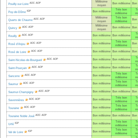
Millésime
AOC
AOP
Bon millésime
Bon 
Pouilly-sur-Loire
moyen
Très bon
T
IGP
Bon millésime
Puy-de-Dôme
millésime
mi
Millésime
Très bon
AOC
AOP
Bon 
Quarts de Chaume
moyen
millésime
Millésime
AOC
AOP
Bon millésime
Bon 
Quincy
moyen
T
AOC
AOP
Bon millésime
Bon millésime
Reuilly
mi
Très bon
AOC
AOP
Bon millésime
Bon 
Rosé d'Anjou
millésime
AOC
AOP
Bon millésime
Bon millésime
Bon 
Rosé de Loire
T
AOC
AOP
Bon millésime
Bon millésime
Saint-Nicolas-de-Bourgueil
mi
T
AOC
AOP
Bon millésime
Bon millésime
Saint-Pourçain
mi
Très bon
T
AOC
AOP
Bon millésime
Sancerre
millésime
mi
Très bon
T
AOC
AOP
Bon millésime
Saumur
millésime
mi
AOC
AOP
Bon millésime
Bon millésime
Bon 
Saumur-Champigny
Très bon
T
AOC
AOP
Bon millésime
Savennières
millésime
mi
Très bon
T
AOC
AOP
Bon millésime
Touraine
millésime
mi
AOC
AOP
Bon millésime
Bon millésime
Bon 
Touraine Noble Joué
Très bon
T
IGP
Bon millésime
Urfé
millésime
mi
Très bon
T
IGP
Bon millésime
Val de Loire
millésime
mi
T