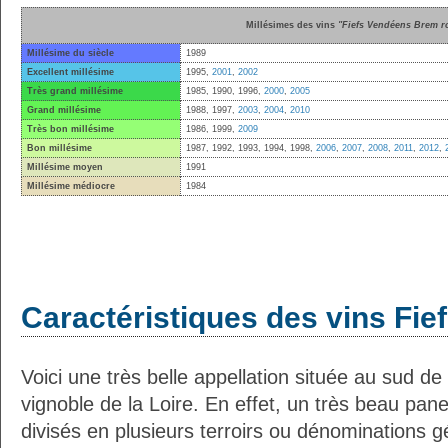
Millésimes des vins
"Fiefs Vendéens Brem r
Millésime du siècle
1989
Excellent millésime
1995,
2001
,
2002
Très grand millésime
1985, 1990, 1996,
2000
,
2005
Grand millésime
1988, 1997,
2003
,
2004
,
2010
Très bon millésime
1986, 1999,
2009
Bon millésime
1987, 1992, 1993, 1994, 1998,
2006
,
2007
,
2008
,
2011
,
2012
,
Millésime moyen
1991
Millésime médiocre
1984
Caractéristiques des vins Fi
Voici une très belle appellation située au sud de
vignoble de la Loire. En effet, un très beau pane
divisés en plusieurs terroirs ou dénominations 