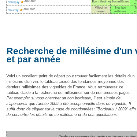
AOC
AOP
Bon millésime
Bon millésime
Valençay
mi
Millésime
Très bon
T
AOC
AOP
Vouvray
moyen
millésime
mi
Recherche de millésime d'un 
et par année
Voici un excellent point de départ pour trouver facilement les détails d'un
millésime d'un vin: le tableau croisé des tendances moyennes des
derniers millésimes des vignobles de France. Vous retrouverez ce
tableau d'aide à la recherche de millésimes sur de nombreuses pages.
Par exemple:
si vous chercher un bon bordeaux, il est simple de
s'apercevoir que l'année 2009 a été exceptionnelle dans ce vignoble. Il
suffit donc de cliquer sur la case de coordonnées: "Bordeaux / 2009" afin
de connaître les détails de ce millésime et de ces appellations.
Tendances moyennes des derniers millésimes des vigno