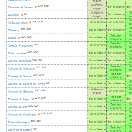
moyen
Millésime
AOC
AOP
Bon millésime
Bon 
Cabernet de Saumur
moyen
Millésime
T
IGP
Bon millésime
Calvados
moyen
mi
T
AOC
AOP
Bon millésime
Bon millésime
Châteaumeillant
mi
T
AOC
AOP
Bon millésime
Bon millésime
Cheverny
mi
Très bon
T
AOC
AOP
Bon millésime
Chinon
millésime
mi
Très bon
T
IGP
Bon millésime
Comtés Rhodaniens
millésime
mi
T
AOC
AOP
Bon millésime
Bon millésime
Côte roannaise
mi
T
AOC
AOP
Bon millésime
Bon millésime
Coteaux d'Ancenis
mi
Très bon
T
AOC
AOP
Bon millésime
Coteaux de l'Aubance
millésime
mi
Très bon
AOC
AOP
Bon millésime
Bon 
Coteaux de Saumur
millésime
T
IGP
Bon millésime
Bon millésime
Coteaux du Cher et de l'Arnon
mi
Millésime
T
AOC
AOP
Bon millésime
Coteaux du Giennois
moyen
mi
Très bon
AOC
AOP
Bon millésime
Bon 
Coteaux du Layon
millésime
Très bon
T
AOC
AOP
Bon millésime
Coteaux du Loir
millésime
mi
T
AOC
AOP
Bon millésime
Bon millésime
Coteaux du Vendômois
mi
T
AOC
AOP
Bon millésime
Bon millésime
Côtes d'Auvergne
mi
Très bon
T
IGP
Bon millésime
Côtes de la Charité
millésime
mi