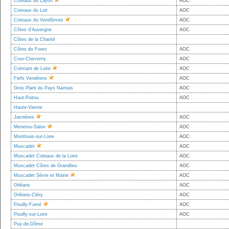
Coteaux du Layon
AOC
Coteaux du Loir
AOC
Coteaux du Vendômois
AOC
Côtes d'Auvergne
AOC
Côtes de la Charité
Côtes du Forez
AOC
Cour-Cheverny
AOC
Crémant de Loire
AOC
Fiefs Vendéens
AOC
Gros Plant du Pays Nantais
AOC
Haut-Poitou
AOC
Haute-Vienne
Jasnières
AOC
Menetou-Salon
AOC
Montlouis-sur-Loire
AOC
Muscadet
AOC
Muscadet Coteaux de la Loire
AOC
Muscadet Côtes de Grandlieu
AOC
Muscadet Sèvre et Maine
AOC
Orléans
AOC
Orléans-Cléry
AOC
Pouilly-Fumé
AOC
Pouilly-sur-Loire
AOC
Puy-de-Dôme