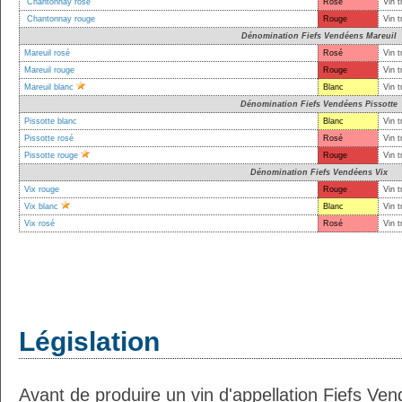
Chantonnay rosé
Rosé
Vin t
Chantonnay rouge
Rouge
Vin t
Dénomination Fiefs Vendéens Mareuil
Mareuil rosé
Rosé
Vin t
Mareuil rouge
Rouge
Vin t
Mareuil blanc
Blanc
Vin t
Dénomination Fiefs Vendéens Pissotte
Pissotte blanc
Blanc
Vin t
Pissotte rosé
Rosé
Vin t
Pissotte rouge
Rouge
Vin t
Dénomination Fiefs Vendéens Vix
Vix rouge
Rouge
Vin t
Vix blanc
Blanc
Vin t
Vix rosé
Rosé
Vin t
Législation
Avant de produire un vin d'appellation Fiefs Ven