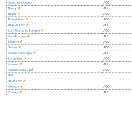
Quarts de Chaume
AOC
Quincy
AOC
Reuilly
AOC
Rosé d'Anjou
AOC
Rosé de Loire
AOC
Saint-Nicolas-de-Bourgueil
AOC
Saint-Pourçain
AOC
Sancerre
AOC
Saumur
AOC
Saumur-Champigny
AOC
Savennières
AOC
Touraine
AOC
Touraine Noble Joué
AOC
Urfé
Val de Loire
Valençay
AOC
Vouvray
AOC