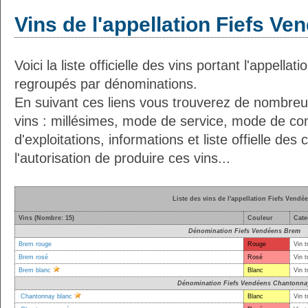
Vins de l'appellation Fiefs Ve
Voici la liste officielle des vins portant l'appella
regroupés par dénominations.
En suivant ces liens vous trouverez de nombreu
vins : millésimes, mode de service, mode de co
d'exploitations, informations et liste offielle d
l'autorisation de produire ces vins...
Liste des vins de l'appellation Fiefs Vendé
Vins (Nombre: 15)
Couleur
Cate
Dénomination Fiefs Vendéens Brem
Brem rouge
Rouge
Vin t
Brem rosé
Rosé
Vin t
Brem blanc
Blanc
Vin t
Dénomination Fiefs Vendéens Chantonna
Chantonnay blanc
Blanc
Vin t