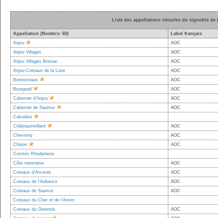
Liste des appellations viticoles du vignoble de 
Appellation (Nombre: 60)
Label français
Anjou
AOC
Anjou Villages
AOC
Anjou Villages Brissac
AOC
Anjou-Coteaux de la Loire
AOC
Bonnezeaux
AOC
Bourgueil
AOC
Cabernet d'Anjou
AOC
Cabernet de Saumur
AOC
Calvados
Châteaumeillant
AOC
Cheverny
AOC
Chinon
AOC
Comtés Rhodaniens
Côte roannaise
AOC
Coteaux d'Ancenis
AOC
Coteaux de l'Aubance
AOC
Coteaux de Saumur
AOC
Coteaux du Cher et de l'Arnon
Coteaux du Giennois
AOC