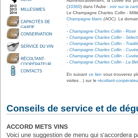
Administrativement, la cuvée est p
(
10360
) dans l'Aube :
voir sur la car
MILLESIMES
Le Champagne Charles Collin - Mill
Champagne blanc
(AOC)
. Le domai
CAPACITÉS DE
:
GARDE
-
Champagne Charles Collin - Rosé
CONSERVATION
-
Champagne Charles Collin - Sélect
-
Champagne Charles Collin - Tradit
SERVICE DU VIN
-
Champagne Charles Collin - Cuvée
-
Champagne Charles Collin - Cuvée
RÉCOLTANT-
-
Champagne Charles Collin - La Bell
COOPÉRATEUR
CONTACTS
En suivant
ce lien
vous trouverez plu
visites…) sur le
récoltant-coopérate
Conseils de service et de dég
ACCORD METS VINS
Voici une suggestion de menu qui s'accordera p