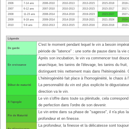
2006
7-14 ans
2006-2010
2010-2013
2013-2015
2015-2018
2018-
2007
6-12 ans
2007-2010
2010-2013
2013-2015
2015-2017
2017-
2008
11-23 ans
2008-2014
2014-2019
2019-2023
2023-2027
2027-
2009
9-18 ans
2009-2014
2014-2018
2018-2021
2021-2024
2024-
2010
5-9 ans
2010-2013
2013-2015
2015-2016
2016-2018
2018-
Légende
C'est le moment pendant lequel le vin a besoin impérat
De garde
période de "latence" : une sorte de pause dans la vie 
Après son incubation, le vin va commencer tout douce
anarchique, les tanins de l'élevage, les tanins du fruit
En croissance
distinguent très nettement mais dans l'hétérogénéité.
L'hétérogénéité fait place à l'homogénéité, le chaos à l'
La personnalité du vin est plus explicite le dégustateu
Début de maturité
direction va le vin.
Le vin s'offre dans toute sa plénitude, cela correspond 
A l'apogée
de perfection dans l'ordre de son devenir.
Le vin entre dans sa phase de "sagesse", il n'a plus l
Fin de Maturité
profondeur et en finesse.
La profondeur, la finesse et la délicatesse sont toujo