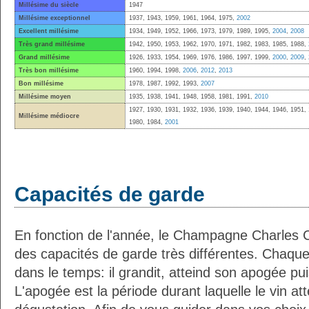
Millésime du siècle
1947
Millésime exceptionnel
1937, 1943, 1959, 1961, 1964, 1975,
2002
Excellent millésime
1934, 1949, 1952, 1966, 1973, 1979, 1989, 1995,
2004
,
2008
Très grand millésime
1942, 1950, 1953, 1962, 1970, 1971, 1982, 1983, 1985, 1988,
Grand millésime
1926, 1933, 1954, 1969, 1976, 1986, 1997, 1999,
2000
,
2009
,
Très bon millésime
1960, 1994, 1998,
2006
,
2012
,
2013
Bon millésime
1978, 1987, 1992, 1993,
2007
Millésime moyen
1935, 1938, 1941, 1948, 1958, 1981, 1991,
2010
1927, 1930, 1931, 1932, 1936, 1939, 1940, 1944, 1946, 1951, 
Millésime médiocre
1980, 1984,
2001
Capacités de garde
En fonction de l'année, le Champagne Charles Co
des capacités de garde très différentes. Chaqu
dans le temps: il grandit, atteind son apogée pu
L'apogée est la période durant laquelle le vin att