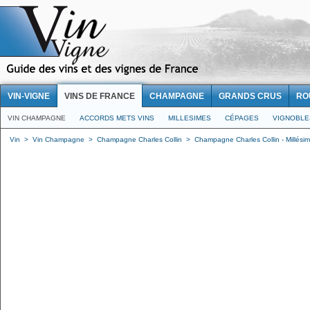
VIN-VIGNE
VINS DE FRANCE
CHAMPAGNE
GRANDS CRUS
RO
VIN CHAMPAGNE
ACCORDS METS VINS
MILLESIMES
CÉPAGES
VIGNOBLE
Vin
>
Vin Champagne
>
Champagne Charles Collin
>
Champagne Charles Collin - Millési