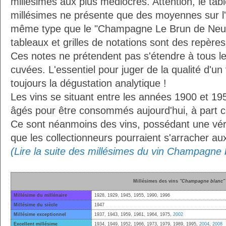
millésimes aux plus médiocres. Attention, le ta
millésimes ne présente que des moyennes sur l
même type que le "Champagne Le Brun de Neuvil
tableaux et grilles de notations sont des repèr
Ces notes ne prétendent pas s'étendre à tous le
cuvées. L'essentiel pour juger de la qualité d'un
toujours la dégustation analytique !
Les vins se situant entre les années 1900 et 19
âgés pour être consommés aujourd'hui, à part ce
Ce sont néanmoins des vins, possédant une vérit
que les collectionneurs pourraient s'arracher a
(Lire la suite des millésimes du vin Champagne 
Millésimes des vins
"Champagne blanc"
Millésime du millénaire
1928, 1929, 1945, 1955, 1990, 1996
Millésime du siècle
1947
Millésime exceptionnel
1937, 1943, 1959, 1961, 1964, 1975,
2002
Excellent millésime
1934, 1949, 1952, 1966, 1973, 1979, 1989, 1995,
2004
,
2008