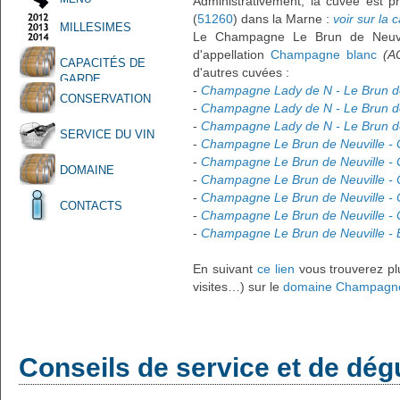
Administrativement, la cuvée est p
(
51260
) dans la Marne :
voir sur la c
MILLESIMES
Le Champagne Le Brun de Neuvil
d'appellation
Champagne blanc
(A
CAPACITÉS DE
d'autres cuvées :
GARDE
-
Champagne Lady de N - Le Brun de
CONSERVATION
-
Champagne Lady de N - Le Brun de 
-
Champagne Lady de N - Le Brun de
SERVICE DU VIN
-
Champagne Le Brun de Neuville - C
-
Champagne Le Brun de Neuville - 
DOMAINE
-
Champagne Le Brun de Neuville - 
-
Champagne Le Brun de Neuville - 
CONTACTS
-
Champagne Le Brun de Neuville -
-
Champagne Le Brun de Neuville - E
En suivant
ce lien
vous trouverez plu
visites…) sur le
domaine Champagne 
Conseils de service et de dég