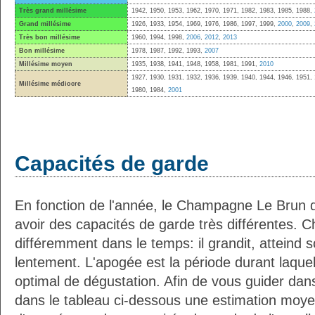
Très grand millésime
1942, 1950, 1953, 1962, 1970, 1971, 1982, 1983, 1985, 1988,
Grand millésime
1926, 1933, 1954, 1969, 1976, 1986, 1997, 1999,
2000
,
2009
,
Très bon millésime
1960, 1994, 1998,
2006
,
2012
,
2013
Bon millésime
1978, 1987, 1992, 1993,
2007
Millésime moyen
1935, 1938, 1941, 1948, 1958, 1981, 1991,
2010
1927, 1930, 1931, 1932, 1936, 1939, 1940, 1944, 1946, 1951, 
Millésime médiocre
1980, 1984,
2001
Capacités de garde
En fonction de l'année, le Champagne Le Brun de
avoir des capacités de garde très différentes. 
différemment dans le temps: il grandit, atteind 
lentement. L'apogée est la période durant laquelle
optimal de dégustation. Afin de vous guider dan
dans le tableau ci-dessous une estimation moy