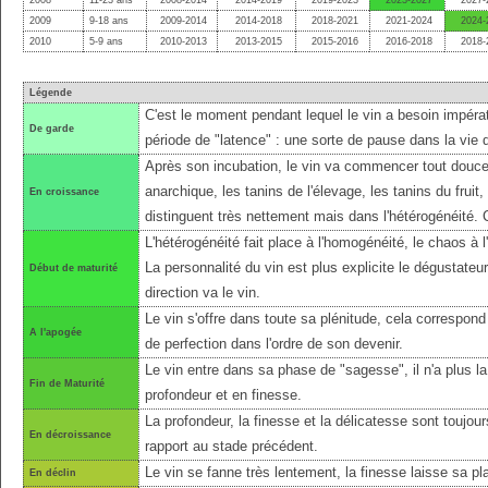
2008
11-23 ans
2008-2014
2014-2019
2019-2023
2023-2027
2027-
2009
9-18 ans
2009-2014
2014-2018
2018-2021
2021-2024
2024-
2010
5-9 ans
2010-2013
2013-2015
2015-2016
2016-2018
2018-
Légende
C'est le moment pendant lequel le vin a besoin impérat
De garde
période de "latence" : une sorte de pause dans la vie 
Après son incubation, le vin va commencer tout douce
anarchique, les tanins de l'élevage, les tanins du fruit
En croissance
distinguent très nettement mais dans l'hétérogénéité.
L'hétérogénéité fait place à l'homogénéité, le chaos à l'
La personnalité du vin est plus explicite le dégustateu
Début de maturité
direction va le vin.
Le vin s'offre dans toute sa plénitude, cela correspond 
A l'apogée
de perfection dans l'ordre de son devenir.
Le vin entre dans sa phase de "sagesse", il n'a plus l
Fin de Maturité
profondeur et en finesse.
La profondeur, la finesse et la délicatesse sont toujo
En décroissance
rapport au stade précédent.
Le vin se fanne très lentement, la finesse laisse sa pl
En déclin