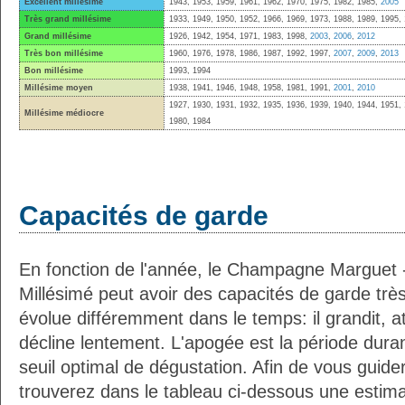
Excellent millésime
1943, 1953, 1959, 1961, 1962, 1970, 1975, 1982, 1985,
2005
Très grand millésime
1933, 1949, 1950, 1952, 1966, 1969, 1973, 1988, 1989, 1995,
Grand millésime
1926, 1942, 1954, 1971, 1983, 1998,
2003
,
2006
,
2012
Très bon millésime
1960, 1976, 1978, 1986, 1987, 1992, 1997,
2007
,
2009
,
2013
Bon millésime
1993, 1994
Millésime moyen
1938, 1941, 1946, 1948, 1958, 1981, 1991,
2001
,
2010
1927, 1930, 1931, 1932, 1935, 1936, 1939, 1940, 1944, 1951, 
Millésime médiocre
1980, 1984
Capacités de garde
En fonction de l'année, le Champagne Marguet 
Millésimé peut avoir des capacités de garde trè
évolue différemment dans le temps: il grandit, 
décline lentement. L'apogée est la période durant
seuil optimal de dégustation. Afin de vous guide
trouverez dans le tableau ci-dessous une esti