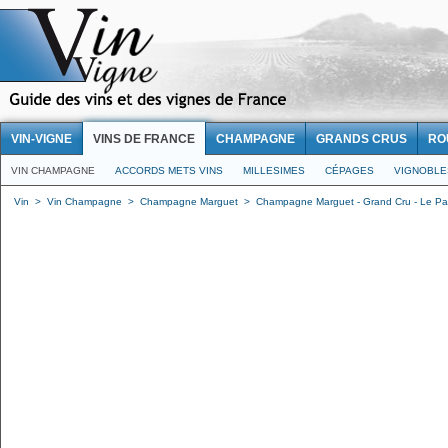
VIN-VIGNE
VINS DE FRANCE
CHAMPAGNE
GRANDS CRUS
RO
VIN CHAMPAGNE
ACCORDS METS VINS
MILLESIMES
CÉPAGES
VIGNOBLE
Vin
>
Vin Champagne
>
Champagne Marguet
>
Champagne Marguet - Grand Cru - Le Parc