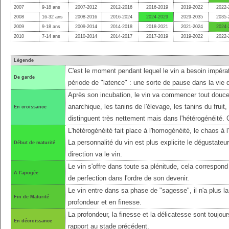
2007
9-18 ans
2007-2012
2012-2016
2016-2019
2019-2022
2022-
2008
16-32 ans
2008-2016
2016-2024
2024-2029
2029-2035
2035-
2009
9-18 ans
2009-2014
2014-2018
2018-2021
2021-2024
2024-
2010
7-14 ans
2010-2014
2014-2017
2017-2019
2019-2022
2022-
Légende
C'est le moment pendant lequel le vin a besoin impérat
De garde
période de "latence" : une sorte de pause dans la vie 
Après son incubation, le vin va commencer tout douce
anarchique, les tanins de l'élevage, les tanins du fruit
En croissance
distinguent très nettement mais dans l'hétérogénéité.
L'hétérogénéité fait place à l'homogénéité, le chaos à l'
La personnalité du vin est plus explicite le dégustateu
Début de maturité
direction va le vin.
Le vin s'offre dans toute sa plénitude, cela correspond 
A l'apogée
de perfection dans l'ordre de son devenir.
Le vin entre dans sa phase de "sagesse", il n'a plus l
Fin de Maturité
profondeur et en finesse.
La profondeur, la finesse et la délicatesse sont toujo
En décroissance
rapport au stade précédent.