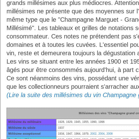
grands millésimes aux plus médiocres. Attention
millésimes ne présente que des moyennes sur l
même type que le "Champagne Marguet - Grand
Millésimé". Les tableaux et grilles de notations 
consommateur. Ces notes ne prétendent pas s'é
domaines et à toutes les cuvées. L'essentiel pour
vin, reste et demeurera toujours la dégustation 
Les vins se situant entre les années 1900 et 19
âgés pour être consommés aujourd'hui, à part ce
Ce sont néanmoins des vins, possédant une vérit
que les collectionneurs pourraient s'arracher a
(Lire la suite des millésimes du vin Champagne 
Millésimes des vins
"Champagne grand cr
Millésime du millénaire
1928, 1929, 1945, 1955, 1990, 1996
Millésime du siècle
1937
Millésime exceptionnel
1934, 1947, 1964, 1979,
2002
,
2004
,
2008