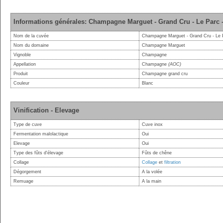
Informations générales: Champagne Marguet - Grand Cru - Le Parc 
Nom de la cuvée
Champagne Marguet - Grand Cru - Le P
Nom du domaine
Champagne Marguet
Vignoble
Champagne
Appellation
Champagne
(AOC)
Produit
Champagne grand cru
Couleur
Blanc
Vinification - Elevage
Type de cuve
Cuve inox
Fermentation malolactique
Oui
Elevage
Oui
Type des fûts d'élevage
Fûts de chêne
Collage
Collage
et
filtration
Dégorgement
A la volée
Remuage
A la main