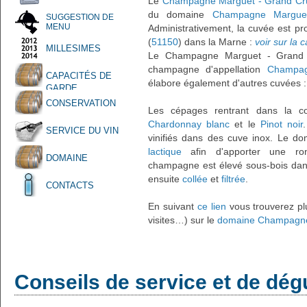
Le
Champagne Marguet - Grand Cru 
du domaine
Champagne Margue
SUGGESTION DE
MENU
Administrativement, la cuvée est pr
(
51150
) dans la Marne :
voir sur la c
MILLESIMES
Le Champagne Marguet - Grand C
champagne d'appellation
Champag
CAPACITÉS DE
élabore également d'autres cuvées 
GARDE
CONSERVATION
Les cépages rentrant dans la co
Chardonnay blanc
et le
Pinot noir
SERVICE DU VIN
vinifiés dans des cuve inox. Le do
lactique
afin d'apporter une ron
DOMAINE
champagne est élevé sous-bois dans
ensuite
collée
et
filtrée
.
CONTACTS
En suivant
ce lien
vous trouverez plu
visites…) sur le
domaine Champagn
Conseils de service et de dég