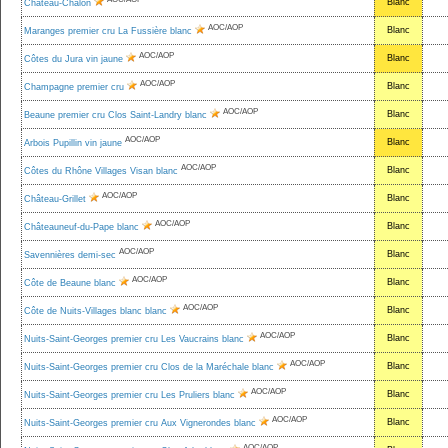
Blanc
Château-Chalon
AOC/AOP
Blanc
Maranges premier cru La Fussière blanc
AOC/AOP
Blanc
Côtes du Jura vin jaune
AOC/AOP
Blanc
Champagne premier cru
AOC/AOP
Blanc
Beaune premier cru Clos Saint-Landry blanc
AOC/AOP
Blanc
Arbois Pupillin vin jaune
AOC/AOP
Blanc
Côtes du Rhône Villages Visan blanc
AOC/AOP
Blanc
Château-Grillet
AOC/AOP
Blanc
Châteauneuf-du-Pape blanc
AOC/AOP
Blanc
Savennières demi-sec
AOC/AOP
Blanc
Côte de Beaune blanc
AOC/AOP
Blanc
Côte de Nuits-Villages blanc blanc
AOC/AOP
Blanc
Nuits-Saint-Georges premier cru Les Vaucrains blanc
AOC/AOP
Blanc
Nuits-Saint-Georges premier cru Clos de la Maréchale blanc
AOC/AOP
Blanc
Nuits-Saint-Georges premier cru Les Pruliers blanc
AOC/AOP
Blanc
Nuits-Saint-Georges premier cru Aux Vignerondes blanc
AOC/AOP