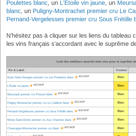
Poulettes blanc
, un
L'Etoile vin jaune
, un
Meursa
blanc
, un
Puligny-Montrachet premier cru Le Cai
Pernand-Vergelesses premier cru Sous Frétille 
N'hésitez pas à cliquer sur les liens du tableau 
les vins français s'accordant avec le suprême de 
Liste des meilleurs accords mets vins pour le suprême de 
Vin & Label
Couleur
AOC/AOP
Blanc
Nuits-Saint-Georges premier cru Les Poulettes blanc
AOC/AOP
Blanc
L'Etoile vin jaune
AOC/AOP
Blanc
Meursault premier cru Porusot blanc
AOC/AOP
Blanc
Puligny-Montrachet premier cru Le Cailleret blanc
AOC/AOP
Blanc
Pernand-Vergelesses premier cru Sous Frétille blanc
AOC/AOP
Blanc
Morey-Saint-Denis premier cru Aux Charmes blanc
AOC/AOP
Blanc
Chassagne-Montrachet premier cru blanc
AOC/AOP