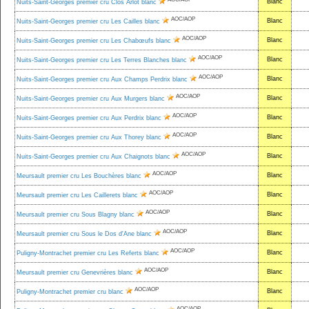
Blanc
Nuits-Saint-Georges premier cru Clos Arlot blanc
AOC/AOP
Blanc
Nuits-Saint-Georges premier cru Les Cailles blanc
AOC/AOP
Blanc
Nuits-Saint-Georges premier cru Les Chabœufs blanc
AOC/AOP
Blanc
Nuits-Saint-Georges premier cru Les Terres Blanches blanc
AOC/AOP
Blanc
Nuits-Saint-Georges premier cru Aux Champs Perdrix blanc
AOC/AOP
Blanc
Nuits-Saint-Georges premier cru Aux Murgers blanc
AOC/AOP
Blanc
Nuits-Saint-Georges premier cru Aux Perdrix blanc
AOC/AOP
Blanc
Nuits-Saint-Georges premier cru Aux Thorey blanc
AOC/AOP
Blanc
Nuits-Saint-Georges premier cru Aux Chaignots blanc
AOC/AOP
Blanc
Meursault premier cru Les Bouchères blanc
AOC/AOP
Blanc
Meursault premier cru Les Caillerets blanc
AOC/AOP
Blanc
Meursault premier cru Sous Blagny blanc
AOC/AOP
Blanc
Meursault premier cru Sous le Dos d'Ane blanc
AOC/AOP
Blanc
Puligny-Montrachet premier cru Les Referts blanc
AOC/AOP
Blanc
Meursault premier cru Genevrières blanc
AOC/AOP
Blanc
Puligny-Montrachet premier cru blanc
AOC/AOP