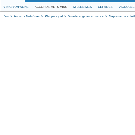
VIN CHAMPAGNE
ACCORDS METS VINS
MILLESIMES
CÉPAGES
VIGNOBLE
Vin
>
Accords Mets Vins
>
Plat principal
>
Volaille et gibier en sauce
>
Suprême de volaill