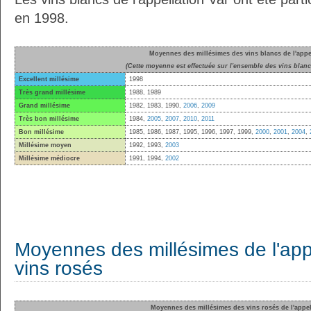
en 1998.
Moyennes des millésimes des vins blancs de l'appe
(Cette moyenne est effectuée sur l'ensemble des vins blancs
Excellent millésime
1998
Très grand millésime
1988, 1989
Grand millésime
1982, 1983, 1990,
2006
,
2009
Très bon millésime
1984,
2005
,
2007
,
2010
,
2011
Bon millésime
1985, 1986, 1987, 1995, 1996, 1997, 1999,
2000
,
2001
,
2004
,
Millésime moyen
1992, 1993,
2003
Millésime médiocre
1991, 1994,
2002
Moyennes des millésimes de l'appe
vins rosés
Moyennes des millésimes des vins rosés de l'appel