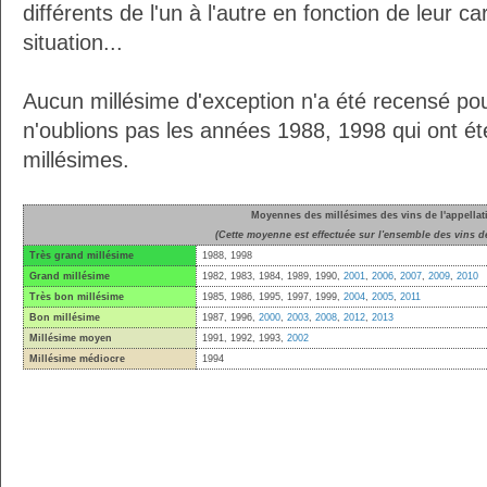
différents de l'un à l'autre en fonction de leur ca
situation...
Aucun millésime d'exception n'a été recensé pour
n'oublions pas les années 1988, 1998 qui ont ét
millésimes.
Moyennes des millésimes des vins de l'appellat
(Cette moyenne est effectuée sur l'ensemble des vins de
Très grand millésime
1988, 1998
Grand millésime
1982, 1983, 1984, 1989, 1990,
2001
,
2006
,
2007
,
2009
,
2010
Très bon millésime
1985, 1986, 1995, 1997, 1999,
2004
,
2005
,
2011
Bon millésime
1987, 1996,
2000
,
2003
,
2008
,
2012
,
2013
Millésime moyen
1991, 1992, 1993,
2002
Millésime médiocre
1994