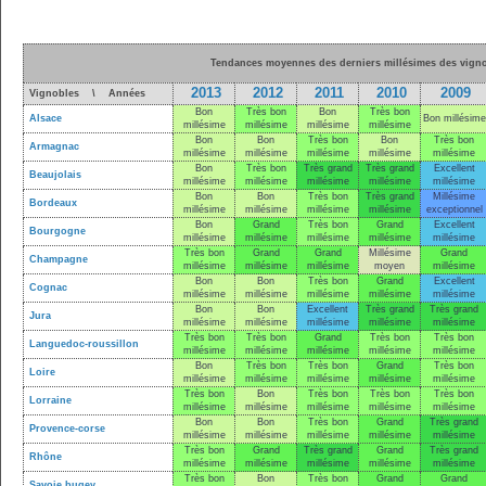
Tendances moyennes des derniers millésimes des vigno
2013
2012
2011
2010
2009
Vignobles \ Années
Bon
Très bon
Bon
Très bon
Alsace
Bon millésime
millésime
millésime
millésime
millésime
Bon
Bon
Très bon
Bon
Très bon
Armagnac
millésime
millésime
millésime
millésime
millésime
Bon
Très bon
Très grand
Très grand
Excellent
Beaujolais
millésime
millésime
millésime
millésime
millésime
Bon
Bon
Très bon
Très grand
Millésime
Bordeaux
millésime
millésime
millésime
millésime
exceptionnel
Bon
Grand
Très bon
Grand
Excellent
Bourgogne
millésime
millésime
millésime
millésime
millésime
Très bon
Grand
Grand
Millésime
Grand
Champagne
millésime
millésime
millésime
moyen
millésime
Bon
Bon
Très bon
Grand
Excellent
Cognac
millésime
millésime
millésime
millésime
millésime
Bon
Bon
Excellent
Très grand
Très grand
Jura
millésime
millésime
millésime
millésime
millésime
Très bon
Très bon
Grand
Très bon
Très bon
Languedoc-roussillon
millésime
millésime
millésime
millésime
millésime
Bon
Très bon
Très bon
Grand
Très bon
Loire
millésime
millésime
millésime
millésime
millésime
Très bon
Bon
Très bon
Très bon
Très bon
Lorraine
millésime
millésime
millésime
millésime
millésime
Bon
Bon
Très bon
Grand
Très grand
Provence-corse
millésime
millésime
millésime
millésime
millésime
Très bon
Grand
Très grand
Grand
Très grand
Rhône
millésime
millésime
millésime
millésime
millésime
Très bon
Bon
Très bon
Grand
Grand
Savoie bugey