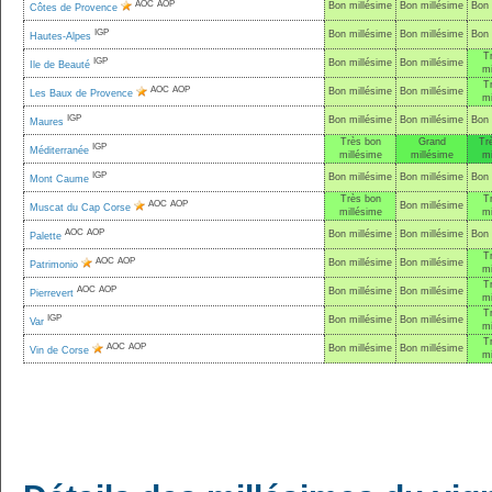
AOC
AOP
Bon millésime
Bon millésime
Bon 
Côtes de Provence
IGP
Bon millésime
Bon millésime
Bon 
Hautes-Alpes
T
IGP
Bon millésime
Bon millésime
Ile de Beauté
mi
T
AOC
AOP
Bon millésime
Bon millésime
Les Baux de Provence
mi
IGP
Bon millésime
Bon millésime
Bon 
Maures
Très bon
Grand
Tr
IGP
Méditerranée
millésime
millésime
mi
IGP
Bon millésime
Bon millésime
Bon 
Mont Caume
Très bon
T
AOC
AOP
Bon millésime
Muscat du Cap Corse
millésime
mi
AOC
AOP
Bon millésime
Bon millésime
Bon 
Palette
T
AOC
AOP
Bon millésime
Bon millésime
Patrimonio
mi
T
AOC
AOP
Bon millésime
Bon millésime
Pierrevert
mi
T
IGP
Bon millésime
Bon millésime
Var
mi
T
AOC
AOP
Bon millésime
Bon millésime
Vin de Corse
mi