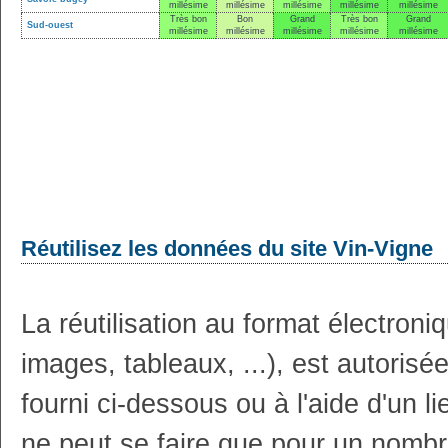
millésime
millésime
millésime
millésime
millésime
Très bon
Bon
Grand
Très bon
Grand
Sud-ouest
millésime
millésime
millésime
millésime
millésime
Réutilisez les données du site Vin-Vigne
La réutilisation au format électron
images, tableaux, ...), est autoris
fourni ci-dessous ou à l'aide d'un li
ne peut se faire que pour un nombr