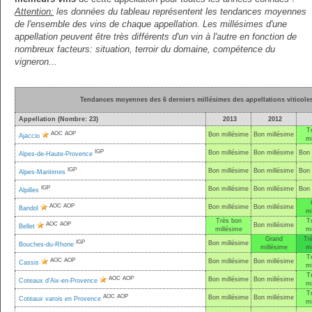
Attention:
les données du tableau représentent les tendances moyennes
de l'ensemble des vins de chaque appellation. Les millésimes d'une
appellation peuvent être très différents d'un vin à l'autre en fonction de
nombreux facteurs: situation, terroir du domaine, compétence du
vigneron...
Tendances moyennes des 6 derniers millésimes des appellations viticole
Appellation (Nombre: 23)
2013
2012
T
AOC
AOP
Bon millésime
Bon millésime
Ajaccio
mi
IGP
Bon millésime
Bon millésime
Bon 
Alpes-de-Haute-Provence
IGP
Bon millésime
Bon millésime
Bon 
Alpes-Maritimes
IGP
Bon millésime
Bon millésime
Bon 
Alpilles
AOC
AOP
Bon millésime
Bon millésime
Bandol
mi
Très bon
T
AOC
AOP
Bon millésime
Bellet
millésime
mi
Grand
Tr
IGP
Bon millésime
Bouches-du-Rhone
millésime
mi
T
AOC
AOP
Bon millésime
Bon millésime
Cassis
mi
T
AOC
AOP
Bon millésime
Bon millésime
Coteaux d'Aix-en-Provence
mi
T
AOC
AOP
Bon millésime
Bon millésime
Coteaux varois en Provence
mi