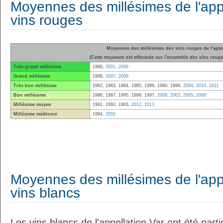
Moyennes des millésimes de l'appe
vins rouges
Moyennes des millésimes des vins rouges de l'appe
(Cette moyenne est effectuée sur l'ensemble des vins rouge
Très grand millésime
1988,
2001
,
2006
Grand millésime
1998,
2007
,
2009
Très bon millésime
1982, 1983, 1984, 1985, 1989, 1990, 1999,
2004
,
2010
,
2011
Bon millésime
1986, 1987, 1995, 1996, 1997,
2000
,
2003
,
2005
,
2008
Millésime moyen
1991, 1992, 1993,
2012
,
2013
Millésime médiocre
1994,
2002
Moyennes des millésimes de l'appe
vins blancs
Les vins blancs de l'appellation Var ont été part