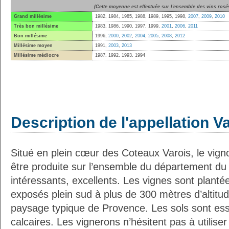
(Cette moyenne est effectuée sur l'ensemble des vins rosés
Grand millésime
1982, 1984, 1985, 1988, 1989, 1995, 1998,
2007
,
2009
,
2010
Très bon millésime
1983, 1986, 1990, 1997, 1999,
2001
,
2006
,
2011
Bon millésime
1996,
2000
,
2002
,
2004
,
2005
,
2008
,
2012
Millésime moyen
1991,
2003
,
2013
Millésime médiocre
1987, 1992, 1993, 1994
Description de l'appellation V
Situé en plein cœur des Coteaux Varois, le vign
être produite sur l’ensemble du département du 
intéressants, excellents. Les vignes sont plant
exposés plein sud à plus de 300 mètres d’altitud
paysage typique de Provence. Les sols sont esse
calcaires. Les vignerons n’hésitent pas à utili