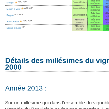
Très bon
Mi
AOC
AOP
Bon millésime
Morgon
millésime
exce
Très bon
Mill
AOC
AOP
Bon millésime
Moulin-à-Vent
millésime
Très bon
Mill
AOC
AOP
Bon millésime
Régnié
millésime
mi
Millésime
Très bon
Mill
AOC
AOP
Saint-Amour
moyen
millésime
mi
Millésime
Très bon
Trè
IGP
Saône-et-Loire
moyen
millésime
mi
Détails des millésimes du vig
2000
Année 2013 :
Sur un millésime qui dans l'ensemble du vignoble 