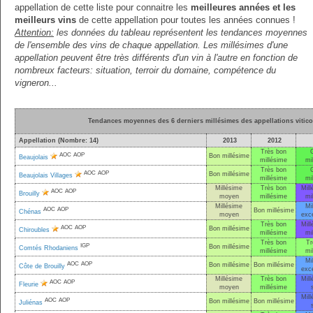
appellation de cette liste pour connaitre les
meilleures années et les
meilleurs vins
de cette appellation pour toutes les années connues !
Attention:
les données du tableau représentent les tendances moyennes
de l'ensemble des vins de chaque appellation. Les millésimes d'une
appellation peuvent être très différents d'un vin à l'autre en fonction de
nombreux facteurs: situation, terroir du domaine, compétence du
vigneron...
Tendances moyennes des 6 derniers millésimes des appellations vitico
Appellation (Nombre: 14)
2013
2012
Très bon
AOC
AOP
Bon millésime
Beaujolais
millésime
mi
Très bon
AOC
AOP
Bon millésime
Beaujolais Villages
millésime
mi
Millésime
Très bon
Mill
AOC
AOP
Brouilly
moyen
millésime
mi
Millésime
Mi
AOC
AOP
Bon millésime
Chénas
moyen
exce
Très bon
Mill
AOC
AOP
Bon millésime
Chiroubles
millésime
mi
Très bon
Tr
IGP
Bon millésime
Comtés Rhodaniens
millésime
mi
Mi
AOC
AOP
Bon millésime
Bon millésime
Côte de Brouilly
exce
Millésime
Très bon
Mill
AOC
AOP
Fleurie
moyen
millésime
Mill
AOC
AOP
Bon millésime
Bon millésime
Juliénas