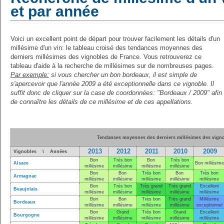
et par année
Voici un excellent point de départ pour trouver facilement les détails d'un
millésime d'un vin: le tableau croisé des tendances moyennes des
derniers millésimes des vignobles de France. Vous retrouverez ce
tableau d'aide à la recherche de millésimes sur de nombreuses pages.
Par exemple:
si vous chercher un bon bordeaux, il est simple de
s'apercevoir que l'année 2009 a été exceptionnelle dans ce vignoble. Il
suffit donc de cliquer sur la case de coordonnées: "Bordeaux / 2009" afin
de connaître les détails de ce millésime et de ces appellations.
Tendances moyennes des derniers millésimes des vigno
2013
2012
2011
2010
2009
Vignobles \ Années
Bon
Très bon
Bon
Très bon
Alsace
Bon millésime
millésime
millésime
millésime
millésime
Bon
Bon
Très bon
Bon
Très bon
Armagnac
millésime
millésime
millésime
millésime
millésime
Bon
Très bon
Très grand
Très grand
Excellent
Beaujolais
millésime
millésime
millésime
millésime
millésime
Bon
Bon
Très bon
Très grand
Millésime
Bordeaux
millésime
millésime
millésime
millésime
exceptionnel
Bon
Grand
Très bon
Grand
Excellent
Bourgogne
millésime
millésime
millésime
millésime
millésime