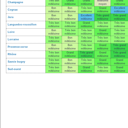
Très bon
Grand
Grand
Millésime
Grand
Champagne
millésime
millésime
millésime
moyen
millésime
Bon
Bon
Très bon
Grand
Excellent
Cognac
millésime
millésime
millésime
millésime
millésime
Bon
Bon
Excellent
Très grand
Très grand
Jura
millésime
millésime
millésime
millésime
millésime
Très bon
Très bon
Grand
Très bon
Très bon
Languedoc-roussillon
millésime
millésime
millésime
millésime
millésime
Bon
Très bon
Très bon
Grand
Très bon
Loire
millésime
millésime
millésime
millésime
millésime
Très bon
Bon
Très bon
Très bon
Très bon
Lorraine
millésime
millésime
millésime
millésime
millésime
Bon
Bon
Très bon
Grand
Très grand
Provence-corse
millésime
millésime
millésime
millésime
millésime
Très bon
Grand
Très grand
Grand
Très grand
Rhône
millésime
millésime
millésime
millésime
millésime
Très bon
Bon
Très bon
Grand
Grand
Savoie bugey
millésime
millésime
millésime
millésime
millésime
Très bon
Bon
Grand
Très bon
Grand
Sud-ouest
millésime
millésime
millésime
millésime
millésime