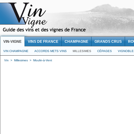
VIN-VIGNE
VINS DE FRANCE
CHAMPAGNE
GRANDS CRUS
RO
VIN CHAMPAGNE
ACCORDS METS VINS
MILLESIMES
CÉPAGES
VIGNOBLE
Vin
>
Millesimes
>
Moulin-à-Vent