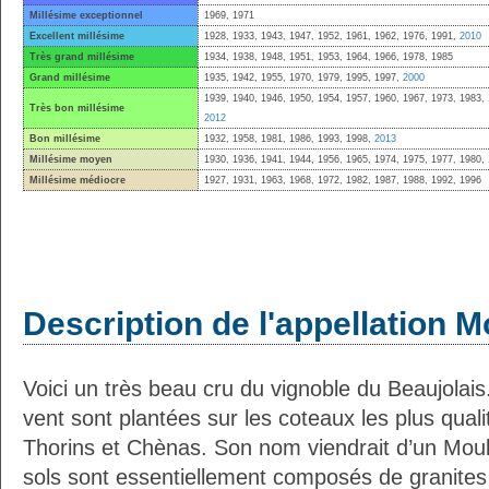
Millésime exceptionnel
1969, 1971
Excellent millésime
1928, 1933, 1943, 1947, 1952, 1961, 1962, 1976, 1991,
2010
Très grand millésime
1934, 1938, 1948, 1951, 1953, 1964, 1966, 1978, 1985
Grand millésime
1935, 1942, 1955, 1970, 1979, 1995, 1997,
2000
1939, 1940, 1946, 1950, 1954, 1957, 1960, 1967, 1973, 1983,
Très bon millésime
2012
Bon millésime
1932, 1958, 1981, 1986, 1993, 1998,
2013
Millésime moyen
1930, 1936, 1941, 1944, 1956, 1965, 1974, 1975, 1977, 1980,
Millésime médiocre
1927, 1931, 1963, 1968, 1972, 1982, 1987, 1988, 1992, 1996
Description de l'appellation M
Voici un très beau cru du vignoble du Beaujolais
vent sont plantées sur les coteaux les plus qua
Thorins et Chènas. Son nom viendrait d’un Mouli
sols sont essentiellement composés de granites