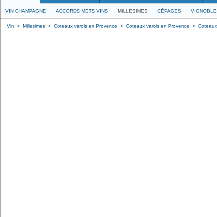
VIN CHAMPAGNE
ACCORDS METS VINS
MILLESIMES
CÉPAGES
VIGNOBLE
Vin
>
Millesimes
>
Coteaux varois en Provence
>
Coteaux varois en Provence
>
Coteaux