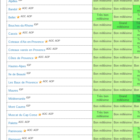
IGP
Bon millésime
Bon millésime
Bon 
Alpilles
AOC
AOP
Bon millésime
Bon millésime
Bandol
mi
Très bon
T
AOC
AOP
Bon millésime
Bellet
millésime
mi
Grand
Tr
IGP
Bon millésime
Bouches-du-Rhone
millésime
mi
T
AOC
AOP
Bon millésime
Bon millésime
Cassis
mi
T
AOC
AOP
Bon millésime
Bon millésime
Coteaux d'Aix-en-Provence
mi
T
AOC
AOP
Bon millésime
Bon millésime
Coteaux varois en Provence
mi
AOC
AOP
Bon millésime
Bon millésime
Bon 
Côtes de Provence
IGP
Bon millésime
Bon millésime
Bon 
Hautes-Alpes
T
IGP
Bon millésime
Bon millésime
Ile de Beauté
mi
T
AOC
AOP
Bon millésime
Bon millésime
Les Baux de Provence
mi
IGP
Bon millésime
Bon millésime
Bon 
Maures
Très bon
Grand
Tr
IGP
Méditerranée
millésime
millésime
mi
IGP
Bon millésime
Bon millésime
Bon 
Mont Caume
Très bon
T
AOC
AOP
Bon millésime
Muscat du Cap Corse
millésime
mi
AOC
AOP
Bon millésime
Bon millésime
Bon 
Palette
T
AOC
AOP
Bon millésime
Bon millésime
Patrimonio
mi
T
AOC
AOP
Bon millésime
Bon millésime
Pierrevert