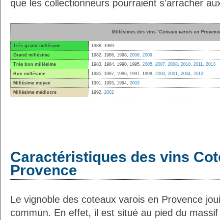
que les collectionneurs pourraient s'arracher a
Millésimes des vins
"Coteaux varois en Provenc
Très grand millésime
1988, 1989
Grand millésime
1982, 1986, 1998,
2006
,
2009
Très bon millésime
1983, 1984, 1990, 1995,
2005
,
2007
,
2008
,
2010
,
2011
,
2013
Bon millésime
1985, 1987, 1996, 1997, 1999,
2000
,
2001
,
2004
,
2012
Millésime moyen
1991, 1993, 1994,
2003
Millésime médiocre
1992,
2002
Caractéristiques des vins Cot
Provence
Le vignoble des coteaux varois en Provence jou
commun. En effet, il est situé au pied du massi