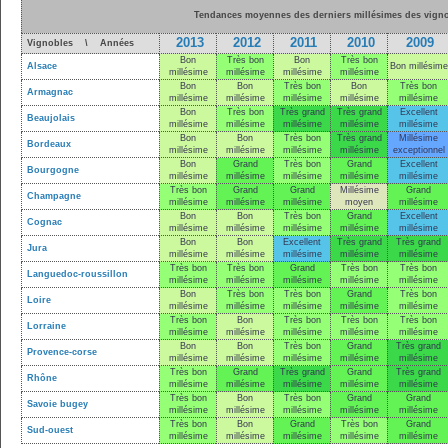
Tendances moyennes des derniers millésimes des vigno
2013
2012
2011
2010
2009
Vignobles \ Années
Bon
Très bon
Bon
Très bon
Alsace
Bon millésime
millésime
millésime
millésime
millésime
Bon
Bon
Très bon
Bon
Très bon
Armagnac
millésime
millésime
millésime
millésime
millésime
Bon
Très bon
Très grand
Très grand
Excellent
Beaujolais
millésime
millésime
millésime
millésime
millésime
Bon
Bon
Très bon
Très grand
Millésime
Bordeaux
millésime
millésime
millésime
millésime
exceptionnel
Bon
Grand
Très bon
Grand
Excellent
Bourgogne
millésime
millésime
millésime
millésime
millésime
Très bon
Grand
Grand
Millésime
Grand
Champagne
millésime
millésime
millésime
moyen
millésime
Bon
Bon
Très bon
Grand
Excellent
Cognac
millésime
millésime
millésime
millésime
millésime
Bon
Bon
Excellent
Très grand
Très grand
Jura
millésime
millésime
millésime
millésime
millésime
Très bon
Très bon
Grand
Très bon
Très bon
Languedoc-roussillon
millésime
millésime
millésime
millésime
millésime
Bon
Très bon
Très bon
Grand
Très bon
Loire
millésime
millésime
millésime
millésime
millésime
Très bon
Bon
Très bon
Très bon
Très bon
Lorraine
millésime
millésime
millésime
millésime
millésime
Bon
Bon
Très bon
Grand
Très grand
Provence-corse
millésime
millésime
millésime
millésime
millésime
Très bon
Grand
Très grand
Grand
Très grand
Rhône
millésime
millésime
millésime
millésime
millésime
Très bon
Bon
Très bon
Grand
Grand
Savoie bugey
millésime
millésime
millésime
millésime
millésime
Très bon
Bon
Grand
Très bon
Grand
Sud-ouest
millésime
millésime
millésime
millésime
millésime