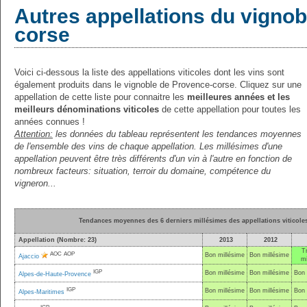
Autres appellations du vigno
corse
Voici ci-dessous la liste des appellations viticoles dont les vins sont
également produits dans le vignoble de Provence-corse. Cliquez sur une
appellation de cette liste pour connaitre les
meilleures années et les
meilleurs dénominations viticoles
de cette appellation pour toutes les
années connues !
Attention:
les données du tableau représentent les tendances moyennes
de l'ensemble des vins de chaque appellation. Les millésimes d'une
appellation peuvent être très différents d'un vin à l'autre en fonction de
nombreux facteurs: situation, terroir du domaine, compétence du
vigneron...
Tendances moyennes des 6 derniers millésimes des appellations viticole
Appellation (Nombre: 23)
2013
2012
T
AOC
AOP
Bon millésime
Bon millésime
Ajaccio
mi
IGP
Bon millésime
Bon millésime
Bon 
Alpes-de-Haute-Provence
IGP
Bon millésime
Bon millésime
Bon 
Alpes-Maritimes