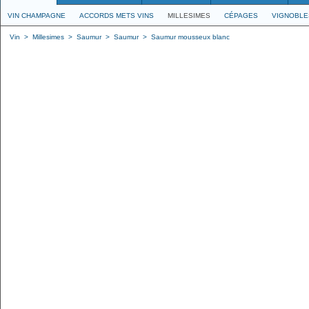
VIN CHAMPAGNE
ACCORDS METS VINS
MILLESIMES
CÉPAGES
VIGNOBLE
Vin
>
Millesimes
>
Saumur
>
Saumur
>
Saumur mousseux blanc