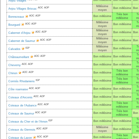
Bon millésime
Bon millésime
Bon 
Anjou Villages
Millésime
AOC
AOP
Bon millésime
Bon 
Anjou Villages Brissac
moyen
Très bon
T
AOC
AOP
Bon millésime
Bonnezeaux
millésime
mi
Millésime
T
AOC
AOP
Bon millésime
Bourgueil
moyen
mi
Millésime
AOC
AOP
Bon millésime
Bon 
Cabernet d'Anjou
moyen
Millésime
AOC
AOP
Bon millésime
Bon 
Cabernet de Saumur
moyen
Millésime
T
IGP
Bon millésime
Calvados
moyen
mi
T
AOC
AOP
Bon millésime
Bon millésime
Châteaumeillant
mi
T
AOC
AOP
Bon millésime
Bon millésime
Cheverny
mi
Très bon
T
AOC
AOP
Bon millésime
Chinon
millésime
mi
Très bon
T
IGP
Bon millésime
Comtés Rhodaniens
millésime
mi
T
AOC
AOP
Bon millésime
Bon millésime
Côte roannaise
mi
T
AOC
AOP
Bon millésime
Bon millésime
Coteaux d'Ancenis
mi
Très bon
T
AOC
AOP
Bon millésime
Coteaux de l'Aubance
millésime
mi
Très bon
AOC
AOP
Bon millésime
Bon 
Coteaux de Saumur
millésime
T
IGP
Bon millésime
Bon millésime
Coteaux du Cher et de l'Arnon
mi
Millésime
T
AOC
AOP
Bon millésime
Coteaux du Giennois
moyen
mi
Très bon
AOC
AOP
Bon millésime
Bon 
Coteaux du Layon