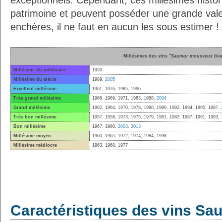
exceptionnels. Cependant, ces millésimes histor
patrimoine et peuvent posséder une grande vale
enchères, il ne faut en aucun les sous estimer !
Millésimes des vins
"Saumur mousseux bla
Millésime du millénaire
1959
Millésime du siècle
1989,
2005
Excellent millésime
1961, 1976, 1985, 1996
Très grand millésime
1966, 1969, 1971, 1983, 1988,
2004
Grand millésime
1962, 1964, 1970, 1978, 1986, 1990, 1992, 1994, 1995, 1997,
Très bon millésime
1957, 1958, 1973, 1975, 1979, 1981, 1982, 1987, 1991, 1993,
Bon millésime
1967, 1980,
2003
,
2013
Millésime moyen
1960, 1965, 1972, 1974, 1984, 1998
Millésime médiocre
1963, 1968, 1977
Caractéristiques des vins Sa