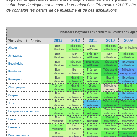
suffit donc de cliquer sur la case de coordonnées: "Bordeaux / 2009" afin
de connaître les détails de ce millésime et de ces appellations.
Tendances moyennes des derniers millésimes des vigno
2013
2012
2011
2010
2009
Vignobles \ Années
Bon
Très bon
Bon
Très bon
Alsace
Bon millésime
millésime
millésime
millésime
millésime
Bon
Bon
Très bon
Bon
Très bon
Armagnac
millésime
millésime
millésime
millésime
millésime
Bon
Très bon
Très grand
Très grand
Excellent
Beaujolais
millésime
millésime
millésime
millésime
millésime
Bon
Bon
Très bon
Très grand
Millésime
Bordeaux
millésime
millésime
millésime
millésime
exceptionnel
Bon
Grand
Très bon
Grand
Excellent
Bourgogne
millésime
millésime
millésime
millésime
millésime
Très bon
Grand
Grand
Millésime
Grand
Champagne
millésime
millésime
millésime
moyen
millésime
Bon
Bon
Très bon
Grand
Excellent
Cognac
millésime
millésime
millésime
millésime
millésime
Bon
Bon
Excellent
Très grand
Très grand
Jura
millésime
millésime
millésime
millésime
millésime
Très bon
Très bon
Grand
Très bon
Très bon
Languedoc-roussillon
millésime
millésime
millésime
millésime
millésime
Bon
Très bon
Très bon
Grand
Très bon
Loire
millésime
millésime
millésime
millésime
millésime
Très bon
Bon
Très bon
Très bon
Très bon
Lorraine
millésime
millésime
millésime
millésime
millésime
Bon
Bon
Très bon
Grand
Très grand
Provence-corse