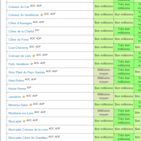
millésime
Très bon
T
AOC
AOP
Bon millésime
Coteaux du Loir
millésime
mi
T
AOC
AOP
Bon millésime
Bon millésime
Coteaux du Vendômois
mi
T
AOC
AOP
Bon millésime
Bon millésime
Côtes d'Auvergne
mi
Très bon
T
IGP
Bon millésime
Côtes de la Charité
millésime
mi
T
AOC
AOP
Bon millésime
Bon millésime
Côtes du Forez
mi
Très bon
AOC
AOP
Bon millésime
Bon 
Cour-Cheverny
millésime
T
AOC
AOP
Bon millésime
Bon millésime
Crémant de Loire
mi
Très bon
T
AOC
AOP
Bon millésime
Fiefs Vendéens
millésime
mi
Millésime
Très bon
AOC
AOP
Bon 
Gros Plant du Pays Nantais
moyen
millésime
Millésime
Très bon
T
AOC
AOP
Haut-Poitou
moyen
millésime
mi
T
IGP
Bon millésime
Bon millésime
Haute-Vienne
mi
Millésime
AOC
AOP
Bon millésime
Bon 
Jasnières
moyen
T
AOC
AOP
Bon millésime
Bon millésime
Menetou-Salon
mi
Millésime
Très bon
AOC
AOP
Bon 
Montlouis-sur-Loire
moyen
millésime
Très bon
AOC
AOP
Bon millésime
Bon 
Muscadet
millésime
AOC
AOP
Bon millésime
Bon millésime
Bon 
Muscadet Coteaux de la Loire
Très bon
AOC
AOP
Bon millésime
Bon 
Muscadet Côtes de Grandlieu
millésime