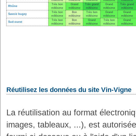
millésime
millésime
millésime
millésime
millésime
Très bon
Grand
Très grand
Grand
Très grand
Rhône
millésime
millésime
millésime
millésime
millésime
Très bon
Bon
Très bon
Grand
Grand
Savoie bugey
millésime
millésime
millésime
millésime
millésime
Très bon
Bon
Grand
Très bon
Grand
Sud-ouest
millésime
millésime
millésime
millésime
millésime
Réutilisez les données du site Vin-Vigne
La réutilisation au format électron
images, tableaux, ...), est autoris