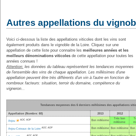
Autres appellations du vignobl
Voici ci-dessous la liste des appellations viticoles dont les vins sont
également produits dans le vignoble de la Loire. Cliquez sur une
appellation de cette liste pour connaitre les
meilleures années et les
meilleurs dénominations viticoles
de cette appellation pour toutes les
années connues !
Attention:
les données du tableau représentent les tendances moyennes
de l'ensemble des vins de chaque appellation. Les millésimes d'une
appellation peuvent être très différents d'un vin à l'autre en fonction de
nombreux facteurs: situation, terroir du domaine, compétence du
vigneron...
Tendances moyennes des 6 derniers millésimes des appellations vitic
Appellation (Nombre: 60)
2013
2012
Très bon
T
AOC
AOP
Bon millésime
Anjou
millésime
mi
AOC
AOP
Bon millésime
Bon millésime
Bon 
Anjou-Coteaux de la Loire
AOC
AOP