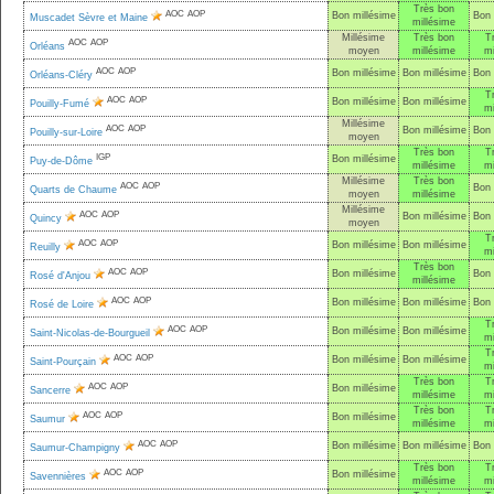
Très bon
AOC
AOP
Bon millésime
Bon 
Muscadet Sèvre et Maine
millésime
Millésime
Très bon
T
AOC
AOP
Orléans
moyen
millésime
mi
AOC
AOP
Bon millésime
Bon millésime
Bon 
Orléans-Cléry
T
AOC
AOP
Bon millésime
Bon millésime
Pouilly-Fumé
mi
Millésime
AOC
AOP
Bon millésime
Bon 
Pouilly-sur-Loire
moyen
Très bon
T
IGP
Bon millésime
Puy-de-Dôme
millésime
mi
Millésime
Très bon
AOC
AOP
Bon 
Quarts de Chaume
moyen
millésime
Millésime
AOC
AOP
Bon millésime
Bon 
Quincy
moyen
T
AOC
AOP
Bon millésime
Bon millésime
Reuilly
mi
Très bon
AOC
AOP
Bon millésime
Bon 
Rosé d'Anjou
millésime
AOC
AOP
Bon millésime
Bon millésime
Bon 
Rosé de Loire
T
AOC
AOP
Bon millésime
Bon millésime
Saint-Nicolas-de-Bourgueil
mi
T
AOC
AOP
Bon millésime
Bon millésime
Saint-Pourçain
mi
Très bon
T
AOC
AOP
Bon millésime
Sancerre
millésime
mi
Très bon
T
AOC
AOP
Bon millésime
Saumur
millésime
mi
AOC
AOP
Bon millésime
Bon millésime
Bon 
Saumur-Champigny
Très bon
T
AOC
AOP
Bon millésime
Savennières
millésime
mi