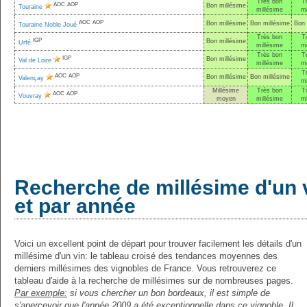
Très bon
T
AOC
AOP
Bon millésime
Touraine
millésime
mi
AOC
AOP
Bon millésime
Bon millésime
Bon 
Touraine Noble Joué
Très bon
T
IGP
Bon millésime
Urfé
millésime
mi
Très bon
T
IGP
Bon millésime
Val de Loire
millésime
mi
T
AOC
AOP
Bon millésime
Bon millésime
Valençay
mi
Millésime
Très bon
T
AOC
AOP
Vouvray
moyen
millésime
mi
Recherche de millésime d'un 
et par année
Voici un excellent point de départ pour trouver facilement les détails d'un
millésime d'un vin: le tableau croisé des tendances moyennes des
derniers millésimes des vignobles de France. Vous retrouverez ce
tableau d'aide à la recherche de millésimes sur de nombreuses pages.
Par exemple:
si vous chercher un bon bordeaux, il est simple de
s'apercevoir que l'année 2009 a été exceptionnelle dans ce vignoble. Il