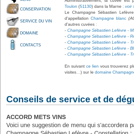
Administrativement, la cuvée est
Toulon
(
51130
) dans la Marne :
voir 
CONSERVATION
Le Champagne Sébastien Lefèvre 
d'appellation
Champagne blanc
(A
SERVICE DU VIN
d'autres cuvées :
-
Champagne Sébastien Lefèvre - Mi
DOMAINE
-
Champagne Sébastien Lefèvre - Ro
-
Champagne Sébastien Lefèvre - Tra
CONTACTS
-
Champagne Sébastien Lefèvre - Bl
-
Champagne Sébastien Lefèvre - Tr
En suivant
ce lien
vous trouverez plu
visites…) sur le
domaine Champagne
Conseils de service et de dég
ACCORD METS VINS
Voici une suggestion de menu qui s'accordera p
Champagne Sébastien Lefèvre - Constellation :