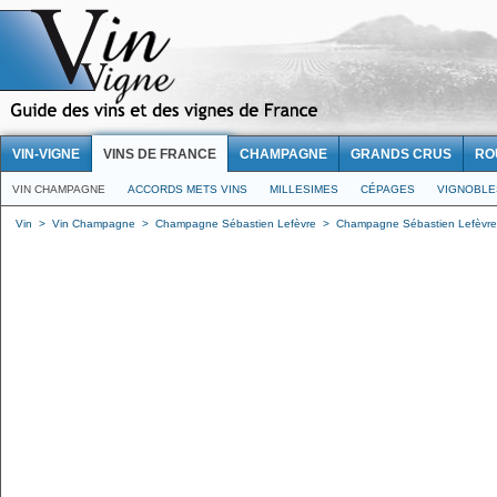
VIN-VIGNE
VINS DE FRANCE
CHAMPAGNE
GRANDS CRUS
RO
VIN CHAMPAGNE
ACCORDS METS VINS
MILLESIMES
CÉPAGES
VIGNOBLE
Vin
>
Vin Champagne
>
Champagne Sébastien Lefèvre
>
Champagne Sébastien Lefèvre -