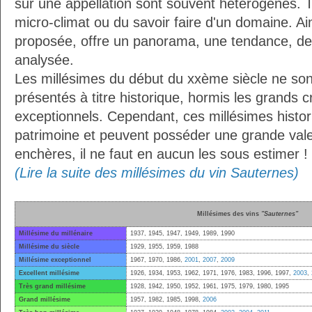
sur une appellation sont souvent hétérogènes. 
micro-climat ou du savoir faire d'un domaine. Ain
proposée, offre un panorama, une tendance, de 
analysée.
Les millésimes du début du xxème siècle ne sont 
présentés à titre historique, hormis les grands c
exceptionnels. Cependant, ces millésimes histor
patrimoine et peuvent posséder une grande vale
enchères, il ne faut en aucun les sous estimer !
(Lire la suite des millésimes du vin Sauternes)
Millésimes des vins
"Sauternes"
Millésime du millénaire
1937, 1945, 1947, 1949, 1989, 1990
Millésime du siècle
1929, 1955, 1959, 1988
Millésime exceptionnel
1967, 1970, 1986,
2001
,
2007
,
2009
Excellent millésime
1926, 1934, 1953, 1962, 1971, 1976, 1983, 1996, 1997,
2003
,
Très grand millésime
1928, 1942, 1950, 1952, 1961, 1975, 1979, 1980, 1995
Grand millésime
1957, 1982, 1985, 1998,
2006