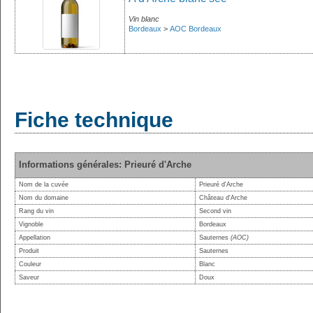
Vin blanc
Bordeaux
>
AOC Bordeaux
Fiche technique
Informations générales: Prieuré d'Arche
Nom de la cuvée
Prieuré d'Arche
Nom du domaine
Château d'Arche
Rang du vin
Second vin
Vignoble
Bordeaux
Appellation
Sauternes
(AOC)
Produit
Sauternes
Couleur
Blanc
Saveur
Doux