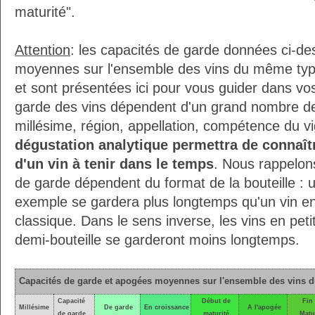
maturité".
Attention
: les capacités de garde données ci-d
moyennes sur l'ensemble des vins du même type
et sont présentées ici pour vous guider dans vo
garde des vins dépendent d'un grand nombre de f
millésime, région, appellation, compétence du v
dégustation analytique permettra de connaîtr
d'un vin à tenir dans le temps
. Nous rappelons
de garde dépendent du format de la bouteille :
exemple se gardera plus longtemps qu'un vin en 
classique. Dans le sens inverse, les vins en pe
demi-bouteille se garderont moins longtemps.
Capacités de garde et apogées moyennes sur l'ensemble des vins 
Capacité
Début de
Fin
Millésime
De garde
En croissance
A l'apogée
de garde
maturité
Matu