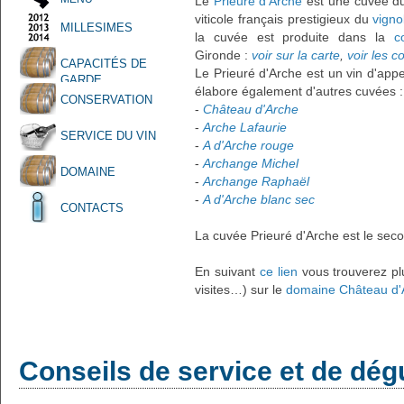
Le
Prieuré d'Arche
est une cuvée 
viticole français prestigieux du
vign
MILLESIMES
la cuvée est produite dans la
c
Gironde :
voir sur la carte
,
voir les 
CAPACITÉS DE
Le Prieuré d'Arche est un vin d'appe
GARDE
élabore également d'autres cuvées :
CONSERVATION
-
Château d'Arche
-
Arche Lafaurie
SERVICE DU VIN
-
A d'Arche rouge
-
Archange Michel
DOMAINE
-
Archange Raphaël
-
A d'Arche blanc sec
CONTACTS
La cuvée Prieuré d'Arche est le sec
En suivant
ce lien
vous trouverez plu
visites…) sur le
domaine Château d'
Conseils de service et de dég