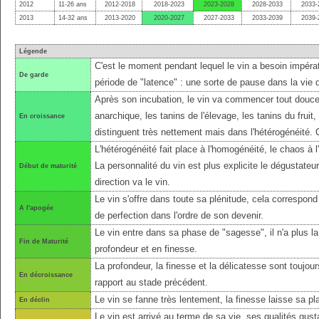
2012
11-26 ans
2012-2018
2018-2023
2023-2028
2028-2033
2033-
2013
14-32 ans
2013-2020
2020-2027
2027-2033
2033-2039
2039-
Légende
C'est le moment pendant lequel le vin a besoin impérat
De garde
période de "latence" : une sorte de pause dans la vie 
Après son incubation, le vin va commencer tout douce
anarchique, les tanins de l'élevage, les tanins du fruit
En croissance
distinguent très nettement mais dans l'hétérogénéité.
L'hétérogénéité fait place à l'homogénéité, le chaos à l'
La personnalité du vin est plus explicite le dégustateu
Début de maturité
direction va le vin.
Le vin s'offre dans toute sa plénitude, cela correspond 
A l'apogée
de perfection dans l'ordre de son devenir.
Le vin entre dans sa phase de "sagesse", il n'a plus l
Fin de Maturité
profondeur et en finesse.
La profondeur, la finesse et la délicatesse sont toujo
En décroissance
rapport au stade précédent.
Le vin se fanne très lentement, la finesse laisse sa pl
En déclin
Le vin est arrivé au terme de sa vie, ses qualités gust