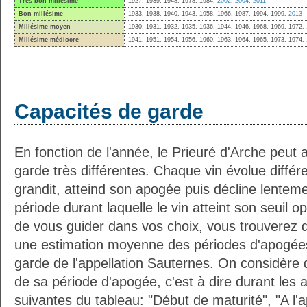
Très bon millésime
1927, 1939, 1948, 1978, 1984,
2002
,
2004
,
2011
Bon millésime
1933, 1938, 1940, 1943, 1958, 1966, 1987, 1994, 1999,
2013
Millésime moyen
1930, 1931, 1932, 1935, 1936, 1944, 1946, 1968, 1969, 1972,
Millésime médiocre
1941, 1951, 1954, 1956, 1960, 1963, 1964, 1965, 1973, 1974,
Capacités de garde
En fonction de l'année, le Prieuré d'Arche peut 
garde très différentes. Chaque vin évolue diffé
grandit, atteind son apogée puis décline lenteme
période durant laquelle le vin atteint son seuil o
de vous guider dans vos choix, vous trouverez 
une estimation moyenne des périodes d'apogées
garde de l'appellation Sauternes. On considère q
de sa période d'apogée, c'est à dire durant les
suivantes du tableau: "Début de maturité", "A l'