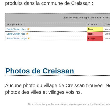
produits dans la commune de Creissan :
Liste des vins de l'appellation Saint-Chini
Vins (Nombre: 3)
Couleur
Cate
Saint-Chinian blanc
Blanc
Vin t
Saint-Chinian rosé
Rosé
Vin t
Saint-Chinian rouge
Rouge
Vin t
Photos de Creissan
Aucune photo du village de Creissan trouvée. N
photos des villes et villages voisins.
Photos fournies par
Panoramio
et couvertes par les droits d'auteurs de l