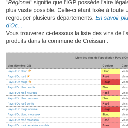
"Régional"
signifie que l’IGP possède l’aire légal
plus vaste possible. Celle-ci étant fixée à toute
regrouper plusieurs départements.
En savoir plu
d'Oc...
Vous trouverez ci-dessous la liste des vins de l'
produits dans la commune de Creissan :
Liste des vins de l'appellation Pays d'Oc
Vins (Nombre: 20)
Couleur
Cate
Pays d'Oc blanc
Blanc
Vin t
Pays d'Oc rosé
Rosé
Vin t
Pays d'Oc rouge
Rouge
Vin t
Pays d'Oc blanc sur lie
Blanc
Vin s
Pays d'Oc rosé nouveau
Rosé
Vin p
Pays d'Oc blanc nouveau
Blanc
Vin t
Pays d'Oc rosé sur lie
Rosé
Vin s
Pays d'Oc rouge nouveau
Rouge
Vin p
Pays d'Oc blanc mousseux
Blanc
Vin 
Pays d'Oc rosé mousseux
Rosé
Vin 
Pays d'Oc rosé de raisins surmûris
Rosé
Vin d