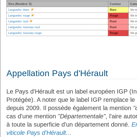
Vins (Nombre: 5)
Couleur
Cate
Languedoc blanc
Blanc
Vin t
Languedoc rouge
Rouge
Vin t
Languedoc rosé
Rosé
Vin t
Languedoc nouveau rosé
Rosé
Vin p
Languedoc nouveau rouge
Rouge
Vin p
Appellation Pays d'Hérault
Le Pays d'Hérault est un label européen IGP (I
Protégée). A noter que le label IGP remplace le
depuis 2009. Il possède également la mention
"
cas d'une mention
"Départementale"
, l’aire aut
à toute la superficie d’un département donné.
En
viticole Pays d'Hérault...