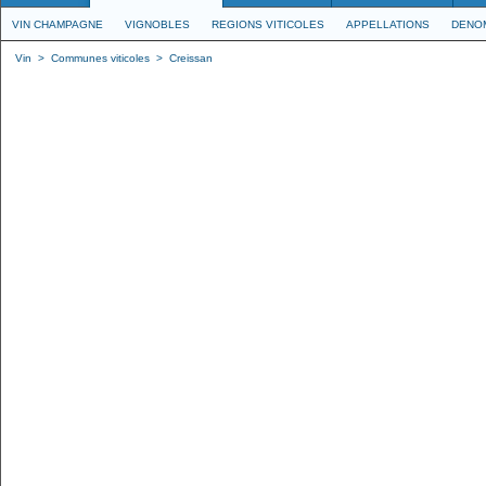
VIN CHAMPAGNE
VIGNOBLES
REGIONS VITICOLES
APPELLATIONS
DENO
Vin
>
Communes viticoles
>
Creissan