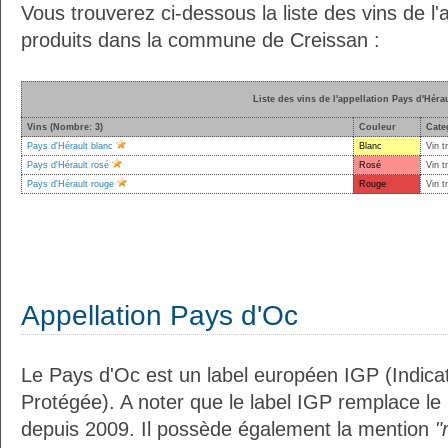
Vous trouverez ci-dessous la liste des vins de l'
produits dans la commune de Creissan :
Liste des vins de l'appellation Pays d'Héra
Vins (Nombre: 3)
Couleur
Cate
Pays d'Hérault blanc
Blanc
Vin t
Pays d'Hérault rosé
Rosé
Vin t
Pays d'Hérault rouge
Rouge
Vin t
Appellation Pays d'Oc
Le Pays d'Oc est un label européen IGP (Indic
Protégée). A noter que le label IGP remplace le
depuis 2009. Il possède également la mention
"