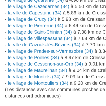
-
le village de Quarante (34)
à 4.90 km de Creis
-
le village de Cazedarnes (34)
à 5.50 km de Cr
-
la ville de Capestang (34)
à 5.86 km de Creiss
-
le village de Cruzy (34)
à 5.98 km de Creissan
-
le village de Pierrerue (34)
à 6.46 km de Creis
-
le village de Saint-Chinian (34)
à 7.38 km de C
-
le village de Villespassans (34)
à 7.68 km de C
-
la ville de Cazouls-lès-Béziers (34)
à 7.70 km 
-
le village de Prades-sur-Vernazobre (34)
à 8.3
-
le village de Poilhes (34)
à 8.97 km de Creissa
-
le village de Cessenon-sur-Orb (34)
à 9.01 km
-
le village de Maureilhan (34)
à 9.04 km de Cre
-
le village de Montels (34)
à 9.09 km de Creiss
-
le village de Montouliers (34)
à 9.20 km de Cre
(Les distances avec ces communes proches de 
distances orthodromiques)