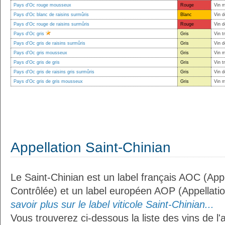
Pays d'Oc rouge mousseux
Rouge
Vin 
Pays d'Oc blanc de raisins surmûris
Blanc
Vin d
Pays d'Oc rouge de raisins surmûris
Rouge
Vin d
Pays d'Oc gris
Gris
Vin t
Pays d'Oc gris de raisins surmûris
Gris
Vin d
Pays d'Oc gris mousseux
Gris
Vin 
Pays d'Oc gris de gris
Gris
Vin t
Pays d'Oc gris de raisins gris surmûris
Gris
Vin d
Pays d'Oc gris de gris mousseux
Gris
Vin 
Appellation Saint-Chinian
Le Saint-Chinian est un label français AOC (Appe
Contrôlée) et un label européen AOP (Appellati
savoir plus sur le label viticole Saint-Chinian...
Vous trouverez ci-dessous la liste des vins de l'