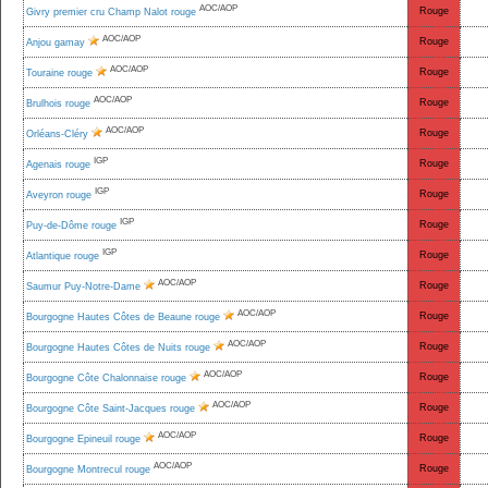
AOC/AOP
Rouge
Givry premier cru Champ Nalot rouge
AOC/AOP
Rouge
Anjou gamay
AOC/AOP
Rouge
Touraine rouge
AOC/AOP
Rouge
Brulhois rouge
AOC/AOP
Rouge
Orléans-Cléry
IGP
Rouge
Agenais rouge
IGP
Rouge
Aveyron rouge
IGP
Rouge
Puy-de-Dôme rouge
IGP
Rouge
Atlantique rouge
AOC/AOP
Rouge
Saumur Puy-Notre-Dame
AOC/AOP
Rouge
Bourgogne Hautes Côtes de Beaune rouge
AOC/AOP
Rouge
Bourgogne Hautes Côtes de Nuits rouge
AOC/AOP
Rouge
Bourgogne Côte Chalonnaise rouge
AOC/AOP
Rouge
Bourgogne Côte Saint-Jacques rouge
AOC/AOP
Rouge
Bourgogne Epineuil rouge
AOC/AOP
Rouge
Bourgogne Montrecul rouge