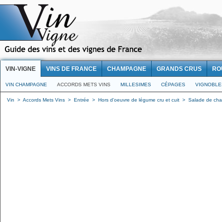
VIN-VIGNE
VINS DE FRANCE
CHAMPAGNE
GRANDS CRUS
RO
VIN CHAMPAGNE
ACCORDS METS VINS
MILLESIMES
CÉPAGES
VIGNOBLE
Vin
>
Accords Mets Vins
>
Entrée
>
Hors d'oeuvre de légume cru et cuit
>
Salade de cham