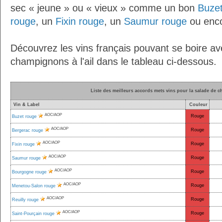
sec « jeune » ou « vieux » comme un bon
Buze
rouge
, un
Fixin rouge
, un
Saumur rouge
ou enc
Découvrez les vins français pouvant se boire av
champignons à l'ail dans le tableau ci-dessous.
Liste des meilleurs accords mets vins pour la salade de c
Vin & Label
Couleur
AOC/AOP
Rouge
Buzet rouge
AOC/AOP
Rouge
Bergerac rouge
AOC/AOP
Rouge
Fixin rouge
AOC/AOP
Rouge
Saumur rouge
AOC/AOP
Rouge
Bourgogne rouge
AOC/AOP
Rouge
Menetou-Salon rouge
AOC/AOP
Rouge
Reuilly rouge
AOC/AOP
Rouge
Saint-Pourçain rouge