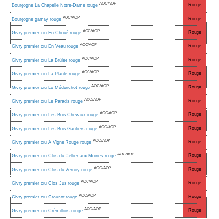
AOC/AOP
Rouge
Bourgogne La Chapelle Notre-Dame rouge
AOC/AOP
Rouge
Bourgogne gamay rouge
AOC/AOP
Rouge
Givry premier cru En Choué rouge
AOC/AOP
Rouge
Givry premier cru En Veau rouge
AOC/AOP
Rouge
Givry premier cru La Brûlée rouge
AOC/AOP
Rouge
Givry premier cru La Plante rouge
AOC/AOP
Rouge
Givry premier cru Le Médenchot rouge
AOC/AOP
Rouge
Givry premier cru Le Paradis rouge
AOC/AOP
Rouge
Givry premier cru Les Bois Chevaux rouge
AOC/AOP
Rouge
Givry premier cru Les Bois Gautiers rouge
AOC/AOP
Rouge
Givry premier cru A Vigne Rouge rouge
AOC/AOP
Rouge
Givry premier cru Clos du Cellier aux Moines rouge
AOC/AOP
Rouge
Givry premier cru Clos du Vernoy rouge
AOC/AOP
Rouge
Givry premier cru Clos Jus rouge
AOC/AOP
Rouge
Givry premier cru Crausot rouge
AOC/AOP
Rouge
Givry premier cru Crémillons rouge