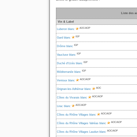
Liste des a
Vin & Label
AOC/AOP
Luberon blanc
IGP
Gard blanc
IGP
Drôme blanc
IGP
Vaucluse blanc
IGP
Duché d'Uzès blanc
IGP
Méditerranée blanc
AOC/AOP
Ventoux blanc
AOC
Grignan-les-Adhémar blanc
AOC/AOP
Côtes du Vivarais blanc
AOC/AOP
Lirac blanc
AOC/AOP
Côtes du Rhône Villages blanc
AOC/AOP
Côtes du Rhône Villages Valréas blanc
AOC/AOP
Côtes du Rhône Villages Laudun blanc