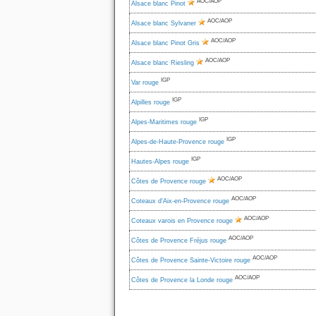
AOC/AOP
Alsace blanc Pinot
AOC/AOP
Alsace blanc Sylvaner
AOC/AOP
Alsace blanc Pinot Gris
AOC/AOP
Alsace blanc Riesling
IGP
Var rouge
IGP
Alpilles rouge
IGP
Alpes-Maritimes rouge
IGP
Alpes-de-Haute-Provence rouge
IGP
Hautes-Alpes rouge
AOC/AOP
Côtes de Provence rouge
AOC/AOP
Coteaux d'Aix-en-Provence rouge
AOC/AOP
Coteaux varois en Provence rouge
AOC/AOP
Côtes de Provence Fréjus rouge
AOC/AOP
Côtes de Provence Sainte-Victoire rouge
AOC/AOP
Côtes de Provence la Londe rouge