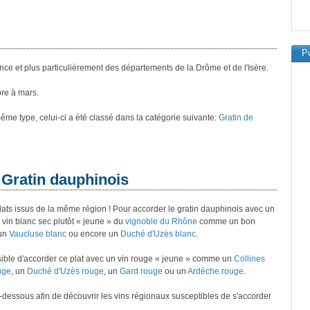
Pu
ance et plus particulièrement des départements de la Drôme et de l'Isère.
re à mars.
 même type, celui-ci a été classé dans la catégorie suivante:
Gratin de
 Gratin dauphinois
plats issus de la même région ! Pour accorder le gratin dauphinois avec un
vin blanc sec plutôt « jeune » du
vignoble du Rhône
comme un bon
 un
Vaucluse blanc
ou encore un
Duché d'Uzès blanc
.
possible d'accorder ce plat avec un vin rouge « jeune » comme un
Collines
uge
, un
Duché d'Uzès rouge
, un
Gard rouge
ou un
Ardèche rouge
.
ci-dessous afin de découvrir les vins régionaux susceptibles de s'accorder