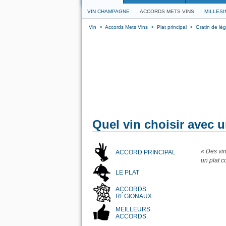
VIN CHAMPAGNE
ACCORDS METS VINS
MILLES
Vin
>
Accords Mets Vins
>
Plat principal
>
Gratin de l
Quel vin choisir avec 
« Des vi
ACCORD PRINCIPAL
un plat c
LE PLAT
ACCORDS
RÉGIONAUX
MEILLEURS
ACCORDS