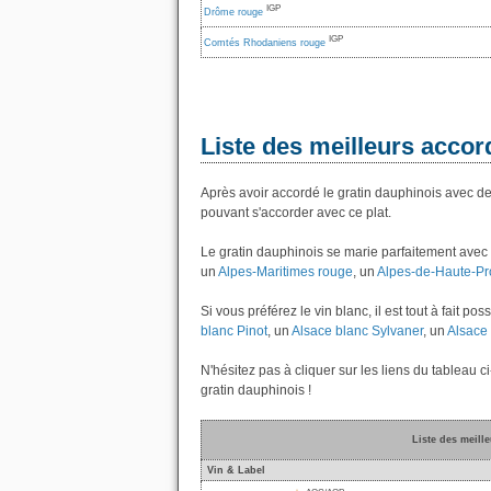
IGP
Drôme rouge
IGP
Comtés Rhodaniens rouge
Liste des meilleurs accord
Après avoir accordé le gratin dauphinois avec de
pouvant s'accorder avec ce plat.
Le gratin dauphinois se marie parfaitement avec
un
Alpes-Maritimes rouge
, un
Alpes-de-Haute-Pr
Si vous préférez le vin blanc, il est tout à fait 
blanc Pinot
, un
Alsace blanc Sylvaner
, un
Alsace 
N'hésitez pas à cliquer sur les liens du tableau c
gratin dauphinois !
Liste des meill
Vin & Label