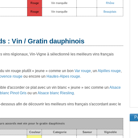
Rouge
Vin tranquille
Rhône
Rouge
Vin tranquille
Beaujolais
s : Vin / Gratin dauphinois
s vins régionaux, Vin-Vigne à sélectionné les meilleurs vins français
 du vin rouge plutôt « jeune » comme un bon
Var rouge
, un
Alpilles rouge
,
ovence rouge
ou encore un
Hautes-Alpes rouge
.
possible d'accorder ce plat avec un vin blanc « jeune » sec comme un
Alsace
blanc Pinot Gris
ou un
Alsace blanc Riesling
.
i-dessous afin de découvrir les meilleurs vins français s'accordant avec le
Pu
eurs accords met vin pour le gratin dauphinois
Couleur
Categorie
Saveur
Vignoble