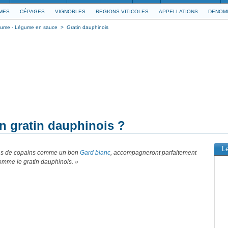
IMES
CÉPAGES
VIGNOBLES
REGIONS VITICOLES
APPELLATIONS
DENOMI
égume - Légume en sauce
>
Gratin dauphinois
un gratin dauphinois ?
L
ns de copains comme un bon
Gard blanc
, accompagneront parfaitement
omme le gratin dauphinois. »