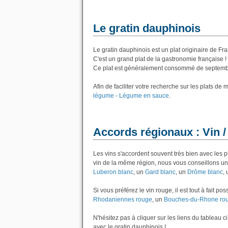
Le gratin dauphinois
Le gratin dauphinois est un plat originaire de Fr
C'est un grand plat de la gastronomie française !
Ce plat est généralement consommé de septemb
Afin de faciliter votre recherche sur les plats de
légume - Légume en sauce
.
Accords régionaux : Vin /
Les vins s'accordent souvent très bien avec les 
vin de la même région, nous vous conseillons un 
Luberon blanc
, un
Gard blanc
, un
Drôme blanc
,
Si vous préférez le vin rouge, il est tout à fait 
Rhodaniennes rouge
, un
Bouches-du-Rhone ro
N'hésitez pas à cliquer sur les liens du tableau 
avec le gratin dauphinois !