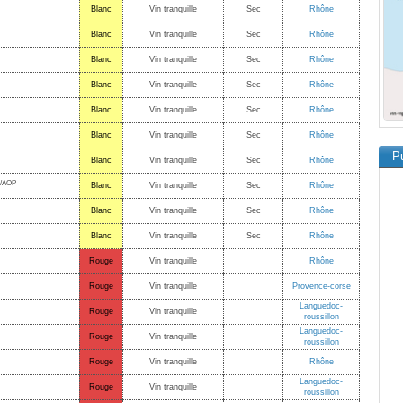
Blanc
Vin tranquille
Sec
Rhône
Blanc
Vin tranquille
Sec
Rhône
Blanc
Vin tranquille
Sec
Rhône
Blanc
Vin tranquille
Sec
Rhône
Blanc
Vin tranquille
Sec
Rhône
Blanc
Vin tranquille
Sec
Rhône
Pu
Blanc
Vin tranquille
Sec
Rhône
/AOP
Blanc
Vin tranquille
Sec
Rhône
Blanc
Vin tranquille
Sec
Rhône
Blanc
Vin tranquille
Sec
Rhône
Rouge
Vin tranquille
Rhône
Rouge
Vin tranquille
Provence-corse
Languedoc-
Rouge
Vin tranquille
roussillon
Languedoc-
Rouge
Vin tranquille
roussillon
Rouge
Vin tranquille
Rhône
Languedoc-
Rouge
Vin tranquille
roussillon