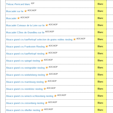
IGP
Blanc
Thézac-Perricard blanc
AOC/AOP
Blanc
Muscadet sur lie
AOC/AOP
Blanc
Muscadet
AOC/AOP
Blanc
Muscadet Coteaux de la Loire sur lie
AOC/AOP
Blanc
Muscadet Côtes de Grandlieu sur lie
AOC/AOP
Blanc
Alsace grand cru kaefferkopf selection de grains nobles riesling
AOC/AOP
Blanc
Alsace grand cru Frankstein Riesling
AOC/AOP
Blanc
Alsace grand cru kaefferkopf riesling
AOC/AOP
Blanc
Alsace grand cru spiegel riesling
AOC/AOP
Blanc
Alsace grand cru steingrubler riesling
AOC/AOP
Blanc
Alsace grand cru wiebelsberg riesling
AOC/AOP
Blanc
Alsace grand cru mambourg riesling
AOC/AOP
Blanc
Alsace grand cru steinklotz riesling
AOC/AOP
Blanc
Alsace grand cru wineck-schlossberg riesling
AOC/AOP
Blanc
Alsace grand cru zotzenberg riesling
AOC/AOP
Blanc
Alsace grand cru ollwiller riesling