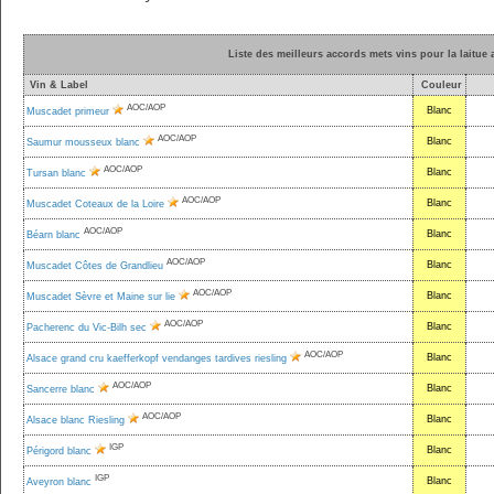
Liste des meilleurs accords mets vins pour la laitue 
Vin & Label
Couleur
AOC/AOP
Blanc
Muscadet primeur
AOC/AOP
Blanc
Saumur mousseux blanc
AOC/AOP
Blanc
Tursan blanc
AOC/AOP
Blanc
Muscadet Coteaux de la Loire
AOC/AOP
Blanc
Béarn blanc
AOC/AOP
Blanc
Muscadet Côtes de Grandlieu
AOC/AOP
Blanc
Muscadet Sèvre et Maine sur lie
AOC/AOP
Blanc
Pacherenc du Vic-Bilh sec
AOC/AOP
Blanc
Alsace grand cru kaefferkopf vendanges tardives riesling
AOC/AOP
Blanc
Sancerre blanc
AOC/AOP
Blanc
Alsace blanc Riesling
IGP
Blanc
Périgord blanc
IGP
Blanc
Aveyron blanc