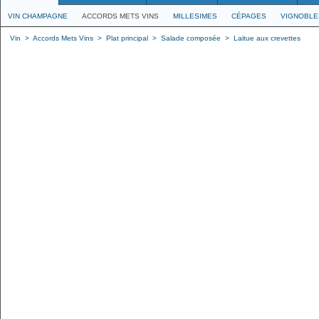
VIN CHAMPAGNE
ACCORDS METS VINS
MILLESIMES
CÉPAGES
VIGNOBLE
Vin
>
Accords Mets Vins
>
Plat principal
>
Salade composée
>
Laitue aux crevettes