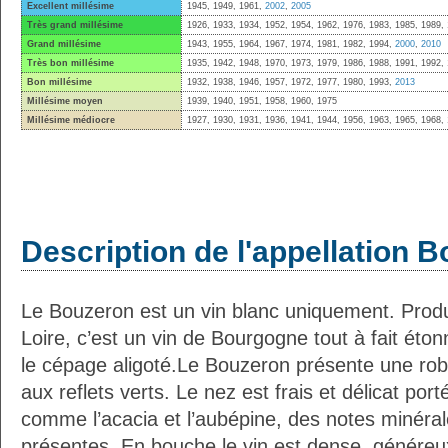
Excellent millésime
1945, 1949, 1961,
2002
,
2005
Très grand millésime
1926, 1933, 1934, 1952, 1954, 1962, 1976, 1983, 1985, 1989,
Grand millésime
1943, 1955, 1964, 1967, 1974, 1981, 1982, 1994,
2000
,
2010
Très bon millésime
1935, 1942, 1948, 1970, 1973, 1979, 1986, 1988, 1991, 1992,
Bon millésime
1932, 1938, 1946, 1957, 1972, 1977, 1980, 1993,
2013
Millésime moyen
1939, 1940, 1951, 1958, 1960, 1975
Millésime médiocre
1927, 1930, 1931, 1936, 1941, 1944, 1956, 1963, 1965, 1968,
Description de l'appellation 
Le Bouzeron est un vin blanc uniquement. Produ
Loire, c’est un vin de Bourgogne tout à fait étonn
le cépage aligoté.Le Bouzeron présente une robe
aux reflets verts. Le nez est frais et délicat po
comme l’acacia et l’aubépine, des notes minéra
présentes. En bouche le vin est dense, généreux