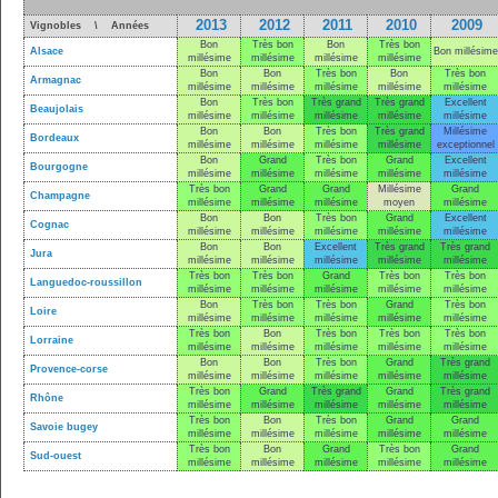
2013
2012
2011
2010
2009
Vignobles \ Années
Bon
Très bon
Bon
Très bon
Alsace
Bon millésime
millésime
millésime
millésime
millésime
Bon
Bon
Très bon
Bon
Très bon
Armagnac
millésime
millésime
millésime
millésime
millésime
Bon
Très bon
Très grand
Très grand
Excellent
Beaujolais
millésime
millésime
millésime
millésime
millésime
Bon
Bon
Très bon
Très grand
Millésime
Bordeaux
millésime
millésime
millésime
millésime
exceptionnel
Bon
Grand
Très bon
Grand
Excellent
Bourgogne
millésime
millésime
millésime
millésime
millésime
Très bon
Grand
Grand
Millésime
Grand
Champagne
millésime
millésime
millésime
moyen
millésime
Bon
Bon
Très bon
Grand
Excellent
Cognac
millésime
millésime
millésime
millésime
millésime
Bon
Bon
Excellent
Très grand
Très grand
Jura
millésime
millésime
millésime
millésime
millésime
Très bon
Très bon
Grand
Très bon
Très bon
Languedoc-roussillon
millésime
millésime
millésime
millésime
millésime
Bon
Très bon
Très bon
Grand
Très bon
Loire
millésime
millésime
millésime
millésime
millésime
Très bon
Bon
Très bon
Très bon
Très bon
Lorraine
millésime
millésime
millésime
millésime
millésime
Bon
Bon
Très bon
Grand
Très grand
Provence-corse
millésime
millésime
millésime
millésime
millésime
Très bon
Grand
Très grand
Grand
Très grand
Rhône
millésime
millésime
millésime
millésime
millésime
Très bon
Bon
Très bon
Grand
Grand
Savoie bugey
millésime
millésime
millésime
millésime
millésime
Très bon
Bon
Grand
Très bon
Grand
Sud-ouest
millésime
millésime
millésime
millésime
millésime