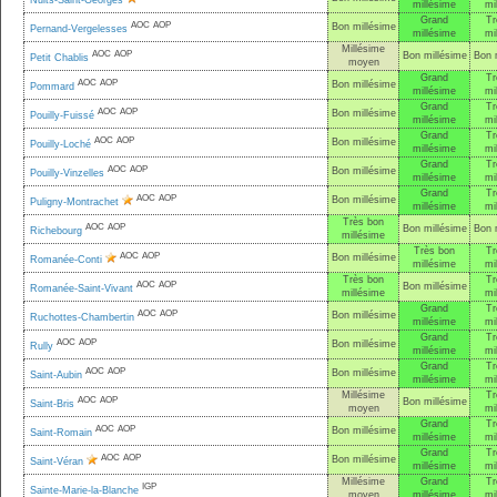
Nuits-Saint-Georges
millésime
mi
Grand
Tr
AOC
AOP
Bon millésime
Pernand-Vergelesses
millésime
mi
Millésime
AOC
AOP
Bon millésime
Bon 
Petit Chablis
moyen
Grand
Tr
AOC
AOP
Bon millésime
Pommard
millésime
mi
Grand
Tr
AOC
AOP
Bon millésime
Pouilly-Fuissé
millésime
mi
Grand
Tr
AOC
AOP
Bon millésime
Pouilly-Loché
millésime
mi
Grand
Tr
AOC
AOP
Bon millésime
Pouilly-Vinzelles
millésime
mi
Grand
Tr
AOC
AOP
Bon millésime
Puligny-Montrachet
millésime
mi
Très bon
AOC
AOP
Bon millésime
Bon 
Richebourg
millésime
Très bon
Tr
AOC
AOP
Bon millésime
Romanée-Conti
millésime
mi
Très bon
Tr
AOC
AOP
Bon millésime
Romanée-Saint-Vivant
millésime
mi
Grand
Tr
AOC
AOP
Bon millésime
Ruchottes-Chambertin
millésime
mi
Grand
Tr
AOC
AOP
Bon millésime
Rully
millésime
mi
Grand
Tr
AOC
AOP
Bon millésime
Saint-Aubin
millésime
mi
Millésime
Tr
AOC
AOP
Bon millésime
Saint-Bris
moyen
mi
Grand
Tr
AOC
AOP
Bon millésime
Saint-Romain
millésime
mi
Grand
Tr
AOC
AOP
Bon millésime
Saint-Véran
millésime
mi
Millésime
Grand
Tr
IGP
Sainte-Marie-la-Blanche
moyen
millésime
mi