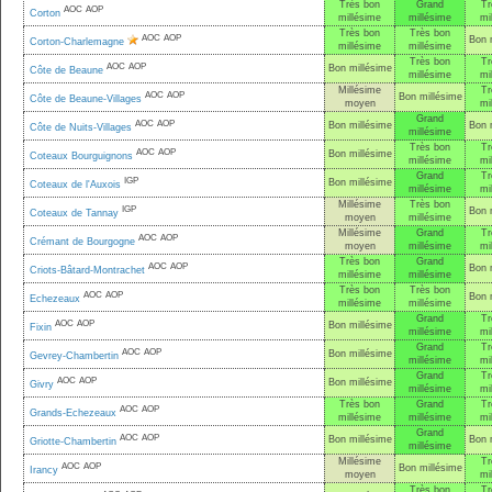
Très bon
Grand
Tr
AOC
AOP
Corton
millésime
millésime
mi
Très bon
Très bon
AOC
AOP
Bon 
Corton-Charlemagne
millésime
millésime
Très bon
Tr
AOC
AOP
Bon millésime
Côte de Beaune
millésime
mi
Millésime
Tr
AOC
AOP
Bon millésime
Côte de Beaune-Villages
moyen
mi
Grand
AOC
AOP
Bon millésime
Bon 
Côte de Nuits-Villages
millésime
Très bon
Tr
AOC
AOP
Bon millésime
Coteaux Bourguignons
millésime
mi
Grand
Tr
IGP
Bon millésime
Coteaux de l'Auxois
millésime
mi
Millésime
Très bon
IGP
Bon 
Coteaux de Tannay
moyen
millésime
Millésime
Grand
Tr
AOC
AOP
Crémant de Bourgogne
moyen
millésime
mi
Très bon
Grand
AOC
AOP
Bon 
Criots-Bâtard-Montrachet
millésime
millésime
Très bon
Très bon
AOC
AOP
Bon 
Echezeaux
millésime
millésime
Grand
Tr
AOC
AOP
Bon millésime
Fixin
millésime
mi
Grand
Tr
AOC
AOP
Bon millésime
Gevrey-Chambertin
millésime
mi
Grand
Tr
AOC
AOP
Bon millésime
Givry
millésime
mi
Très bon
Grand
Tr
AOC
AOP
Grands-Echezeaux
millésime
millésime
mi
Grand
AOC
AOP
Bon millésime
Bon 
Griotte-Chambertin
millésime
Millésime
Tr
AOC
AOP
Bon millésime
Irancy
moyen
mi
Très bon
Tr