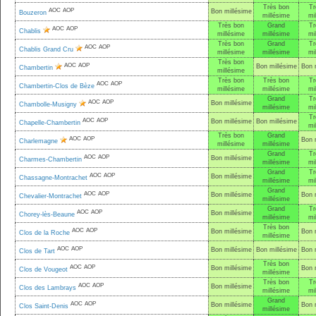
Très bon
Tr
AOC
AOP
Bon millésime
Bouzeron
millésime
mi
Très bon
Grand
Tr
AOC
AOP
Chablis
millésime
millésime
mi
Très bon
Grand
Tr
AOC
AOP
Chablis Grand Cru
millésime
millésime
mi
Très bon
AOC
AOP
Bon millésime
Bon 
Chambertin
millésime
Très bon
Très bon
Tr
AOC
AOP
Chambertin-Clos de Bèze
millésime
millésime
mi
Grand
Tr
AOC
AOP
Bon millésime
Chambolle-Musigny
millésime
mi
Tr
AOC
AOP
Bon millésime
Bon millésime
Chapelle-Chambertin
mi
Très bon
Grand
AOC
AOP
Bon 
Charlemagne
millésime
millésime
Grand
Tr
AOC
AOP
Bon millésime
Charmes-Chambertin
millésime
mi
Grand
Tr
AOC
AOP
Bon millésime
Chassagne-Montrachet
millésime
mi
Grand
AOC
AOP
Bon millésime
Bon 
Chevalier-Montrachet
millésime
Grand
Tr
AOC
AOP
Bon millésime
Chorey-lès-Beaune
millésime
mi
Très bon
AOC
AOP
Bon millésime
Bon 
Clos de la Roche
millésime
AOC
AOP
Bon millésime
Bon millésime
Bon 
Clos de Tart
Très bon
AOC
AOP
Bon millésime
Bon 
Clos de Vougeot
millésime
Très bon
Tr
AOC
AOP
Bon millésime
Clos des Lambrays
millésime
mi
Grand
AOC
AOP
Bon millésime
Bon 
Clos Saint-Denis
millésime