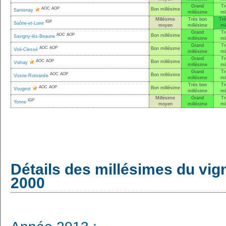
Grand
Tr
AOC
AOP
Bon millésime
Santenay
millésime
mi
Millésime
Très bon
Trè
IGP
Saône-et-Loire
moyen
millésime
mi
Grand
Tr
AOC
AOP
Bon millésime
Savigny-lès-Beaune
millésime
mi
Grand
Tr
AOC
AOP
Bon millésime
Viré-Clessé
millésime
mi
Grand
Tr
AOC
AOP
Bon millésime
Volnay
millésime
mi
Grand
Tr
AOC
AOP
Bon millésime
Vosne-Romanée
millésime
mi
Très bon
Tr
AOC
AOP
Bon millésime
Vougeot
millésime
mi
Millésime
Grand
Tr
IGP
Yonne
moyen
millésime
mi
Détails des millésimes du vig
2000