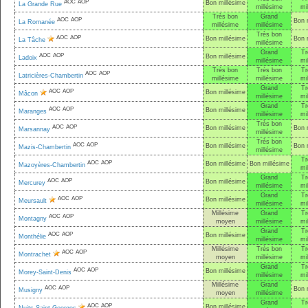
AOC
AOP
Bon millésime
La Grande Rue
millésime
mi
Très bon
Grand
AOC
AOP
Bon 
La Romanée
millésime
millésime
Très bon
AOC
AOP
Bon millésime
Bon 
La Tâche
millésime
Grand
Tr
AOC
AOP
Bon millésime
Ladoix
millésime
mi
Très bon
Très bon
Tr
AOC
AOP
Latricières-Chambertin
millésime
millésime
mi
Grand
Tr
AOC
AOP
Bon millésime
Mâcon
millésime
mi
Grand
Tr
AOC
AOP
Bon millésime
Maranges
millésime
mi
Très bon
AOC
AOP
Bon millésime
Bon 
Marsannay
millésime
Très bon
AOC
AOP
Bon millésime
Bon 
Mazis-Chambertin
millésime
Tr
AOC
AOP
Bon millésime
Bon millésime
Mazoyères-Chambertin
mi
Grand
Tr
AOC
AOP
Bon millésime
Mercurey
millésime
mi
Grand
Tr
AOC
AOP
Bon millésime
Meursault
millésime
mi
Millésime
Grand
Tr
AOC
AOP
Montagny
moyen
millésime
mi
Grand
Tr
AOC
AOP
Bon millésime
Monthélie
millésime
mi
Millésime
Très bon
Tr
AOC
AOP
Montrachet
moyen
millésime
mi
Grand
Tr
AOC
AOP
Bon millésime
Morey-Saint-Denis
millésime
mi
Millésime
Grand
AOC
AOP
Bon 
Musigny
moyen
millésime
Grand
Tr
AOC
AOP
Bon millésime