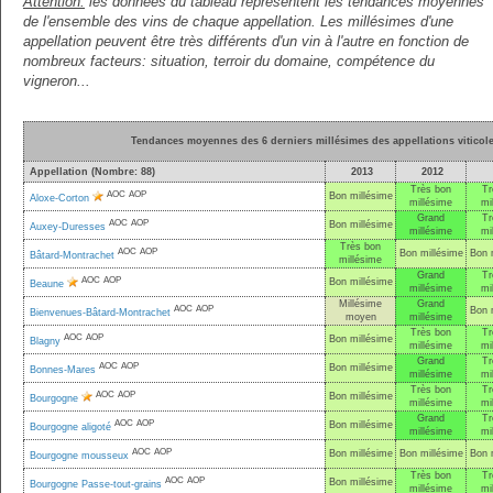
Attention:
les données du tableau représentent les tendances moyennes
de l'ensemble des vins de chaque appellation. Les millésimes d'une
appellation peuvent être très différents d'un vin à l'autre en fonction de
nombreux facteurs: situation, terroir du domaine, compétence du
vigneron...
Tendances moyennes des 6 derniers millésimes des appellations vitico
Appellation (Nombre: 88)
2013
2012
Très bon
Tr
AOC
AOP
Bon millésime
Aloxe-Corton
millésime
mi
Grand
Tr
AOC
AOP
Bon millésime
Auxey-Duresses
millésime
mi
Très bon
AOC
AOP
Bon millésime
Bon 
Bâtard-Montrachet
millésime
Grand
Tr
AOC
AOP
Bon millésime
Beaune
millésime
mi
Millésime
Grand
AOC
AOP
Bon 
Bienvenues-Bâtard-Montrachet
moyen
millésime
Très bon
Tr
AOC
AOP
Bon millésime
Blagny
millésime
mi
Grand
Tr
AOC
AOP
Bon millésime
Bonnes-Mares
millésime
mi
Très bon
Tr
AOC
AOP
Bon millésime
Bourgogne
millésime
mi
Grand
Tr
AOC
AOP
Bon millésime
Bourgogne aligoté
millésime
mi
AOC
AOP
Bon millésime
Bon millésime
Bon 
Bourgogne mousseux
Très bon
Tr
AOC
AOP
Bon millésime
Bourgogne Passe-tout-grains
millésime
mi