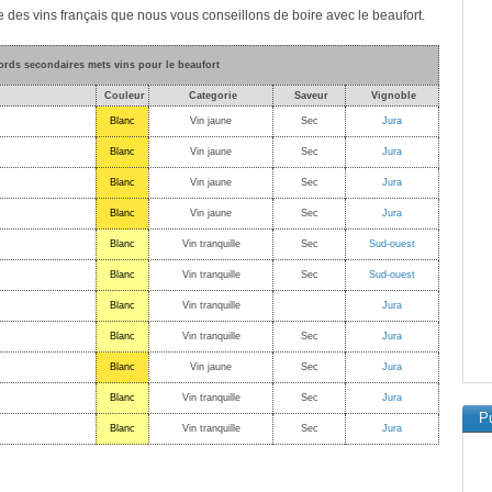
e des vins français que nous vous conseillons de boire avec le beaufort.
ords secondaires mets vins pour le beaufort
Couleur
Categorie
Saveur
Vignoble
Blanc
Vin jaune
Sec
Jura
Blanc
Vin jaune
Sec
Jura
Blanc
Vin jaune
Sec
Jura
Blanc
Vin jaune
Sec
Jura
Blanc
Vin tranquille
Sec
Sud-ouest
Blanc
Vin tranquille
Sec
Sud-ouest
Blanc
Vin tranquille
Jura
Blanc
Vin tranquille
Sec
Jura
Blanc
Vin jaune
Sec
Jura
Blanc
Vin tranquille
Sec
Jura
Pu
Blanc
Vin tranquille
Sec
Jura