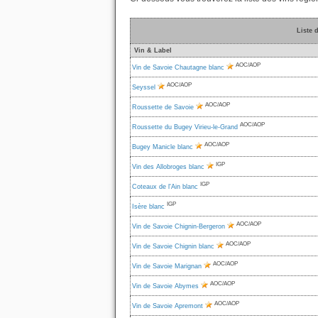
Liste 
Vin & Label
AOC/AOP
Vin de Savoie Chautagne blanc
AOC/AOP
Seyssel
AOC/AOP
Roussette de Savoie
AOC/AOP
Roussette du Bugey Virieu-le-Grand
AOC/AOP
Bugey Manicle blanc
IGP
Vin des Allobroges blanc
IGP
Coteaux de l'Ain blanc
IGP
Isère blanc
AOC/AOP
Vin de Savoie Chignin-Bergeron
AOC/AOP
Vin de Savoie Chignin blanc
AOC/AOP
Vin de Savoie Marignan
AOC/AOP
Vin de Savoie Abymes
AOC/AOP
Vin de Savoie Apremont