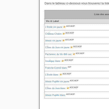
Dans le tableau ci-dessous vous trouverez la list
Liste des acc
Vin & Label
AOC/AOP
L'Etoile vin jaune
AOC/AOP
Château-Chalon
AOC/AOP
Arbois vin jaune
AOC/AOP
Côtes du Jura vin jaune
AOC/AOP
Pacherenc du Vic-Bilh sec
AOC/AOP
Irouléguy blanc
IGP
Franche-Comté blanc
AOC/AOP
L'Etoile blanc
AOC/AOP
Arbois Pupillin vin jaune
AOC/AOP
Côtes du Jura blanc
AOC/AOP
Arbois Pupillin blanc