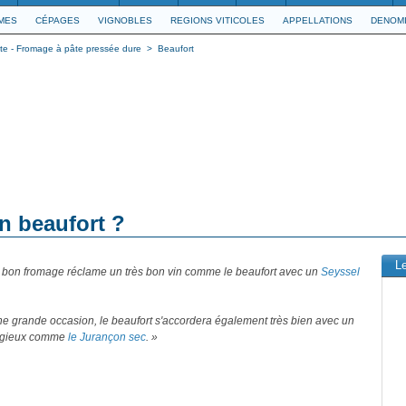
IMES
CÉPAGES
VIGNOBLES
REGIONS VITICOLES
APPELLATIONS
DENOMI
te - Fromage à pâte pressée dure
>
Beaufort
n beaufort ?
L
s bon fromage réclame un très bon vin comme le beaufort avec un
Seyssel
ne grande occasion, le beaufort s'accordera également très bien avec un
tigieux comme
le Jurançon sec
. »