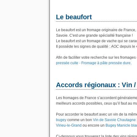
Le beaufort
Le beaufort est un fromage originaire de France,
Savoie. C'est une grande spécialité française !
Le beaufort est un fromage de vache qui se carac
Il possède les signes de qualité :
AOC
depuis le 
Afin de faciliter votre recherche sur les fromage
pressée cuite - Fromage à pâte pressée dure
.
Accords régionaux : Vin /
Les fromages de France s’accordent généralement 
meilleurs accords possibles, ceux qu’il faut au m
Pour accorder le beaufort avec un vin de la mêm
bugey
comme un bon
Vin de Savoie Chautagne 
Virieu-le-Grand
ou encore un
Bugey Manicle bla
Ci-dessous vous trouverez la liste des vins régi