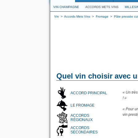
VIN CHAMPAGNE
ACCORDS METS VINS
MILLES
Vin
>
Accords Mets Vins
>
Fromage
>
Pâte pressée cui
Quel vin choisir avec u
« Un trè
ACCORD PRINCIPAL
! »
LE FROMAGE
« Pour u
vin pres
ACCORDS
RÉGIONAUX
ACCORDS
SECONDAIRES