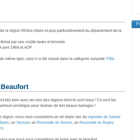
Pu
 de la région Rhône-Alpes et plus particulièrement du département de la
térise par une croûte lavée et brossée.
4 avril 1968 et
AOP
.
s de même type, celui-ci a été classé dans la catégorie suivante:
Pâte
 Beaufort
très bien avec les vins des régions dont ils sont issus ! Ce sont les
aximum privilégier pour réaliser de très beaux mariages !
e région, nous vous conseillons un vin blanc sec du
vignoble de Savoie
blanc
, un
Seyssel
, un
Roussette de Savoie
, un
Roussette du Bugey
nc
.
onaux que nous vous conseillons de boire avec le beaufort.