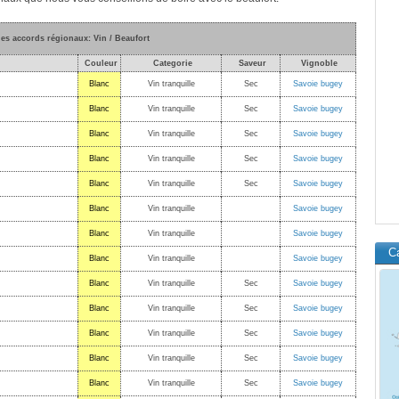
des accords régionaux: Vin / Beaufort
Couleur
Categorie
Saveur
Vignoble
Blanc
Vin tranquille
Sec
Savoie bugey
Blanc
Vin tranquille
Sec
Savoie bugey
Blanc
Vin tranquille
Sec
Savoie bugey
Blanc
Vin tranquille
Sec
Savoie bugey
Blanc
Vin tranquille
Sec
Savoie bugey
Blanc
Vin tranquille
Savoie bugey
Blanc
Vin tranquille
Savoie bugey
C
Blanc
Vin tranquille
Savoie bugey
Blanc
Vin tranquille
Sec
Savoie bugey
Blanc
Vin tranquille
Sec
Savoie bugey
Blanc
Vin tranquille
Sec
Savoie bugey
Blanc
Vin tranquille
Sec
Savoie bugey
Blanc
Vin tranquille
Sec
Savoie bugey