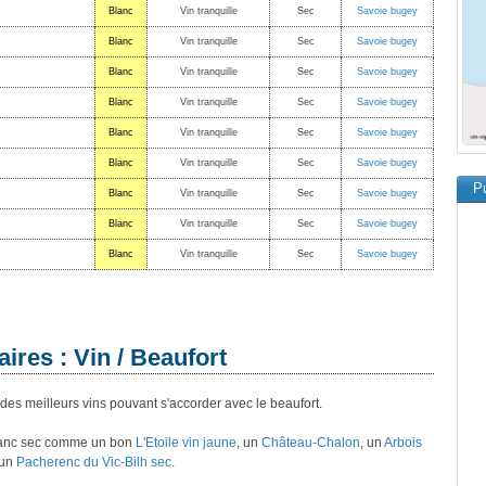
Blanc
Vin tranquille
Sec
Savoie bugey
Blanc
Vin tranquille
Sec
Savoie bugey
Blanc
Vin tranquille
Sec
Savoie bugey
Blanc
Vin tranquille
Sec
Savoie bugey
Blanc
Vin tranquille
Sec
Savoie bugey
Blanc
Vin tranquille
Sec
Savoie bugey
Pu
Blanc
Vin tranquille
Sec
Savoie bugey
Blanc
Vin tranquille
Sec
Savoie bugey
Blanc
Vin tranquille
Sec
Savoie bugey
ires : Vin / Beaufort
des meilleurs vins pouvant s'accorder avec le beaufort.
blanc sec comme un bon
L'Etoile vin jaune
, un
Château-Chalon
, un
Arbois
 un
Pacherenc du Vic-Bilh sec
.