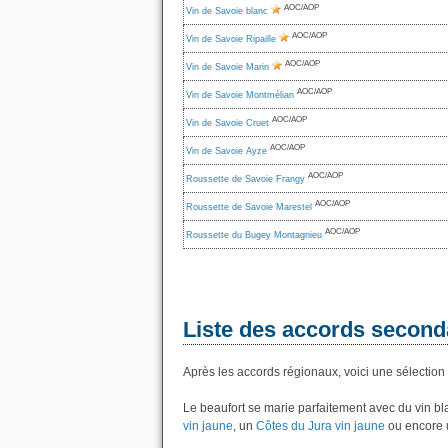
AOC/AOP
Vin de Savoie blanc
AOC/AOP
Vin de Savoie Ripaille
AOC/AOP
Vin de Savoie Marin
AOC/AOP
Vin de Savoie Montmélian
AOC/AOP
Vin de Savoie Cruet
AOC/AOP
Vin de Savoie Ayze
AOC/AOP
Roussette de Savoie Frangy
AOC/AOP
Roussette de Savoie Marestel
AOC/AOP
Roussette du Bugey Montagnieu
Liste des accords seconda
Après les accords régionaux, voici une sélection 
Le beaufort se marie parfaitement avec du vin 
vin jaune
, un
Côtes du Jura vin jaune
ou encore