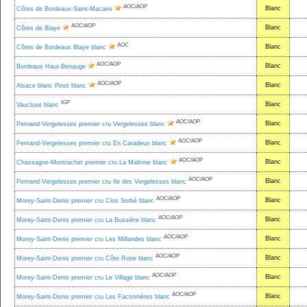
AOC/AOP
Blanc
Côtes de Bordeaux-Saint-Macaire
AOC/AOP
Blanc
Côtes de Blaye
AOC
Blanc
Côtes de Bordeaux Blaye blanc
AOC/AOP
Blanc
Bordeaux Haut-Benauge
AOC/AOP
Blanc
Alsace blanc Pinot blanc
IGP
Blanc
Vaucluse blanc
AOC/AOP
Blanc
Pernand-Vergelesses premier cru Vergelesses blanc
AOC/AOP
Blanc
Pernand-Vergelesses premier cru En Caradeux blanc
AOC/AOP
Blanc
Chassagne-Montrachet premier cru La Maltroie blanc
AOC/AOP
Blanc
Pernand-Vergelesses premier cru Ile des Vergelesses blanc
AOC/AOP
Blanc
Morey-Saint-Denis premier cru Clos Sorbè blanc
AOC/AOP
Blanc
Morey-Saint-Denis premier cru La Bussière blanc
AOC/AOP
Blanc
Morey-Saint-Denis premier cru Les Millandes blanc
AOC/AOP
Blanc
Morey-Saint-Denis premier cru Côte Rotie blanc
AOC/AOP
Blanc
Morey-Saint-Denis premier cru Le Village blanc
AOC/AOP
Blanc
Morey-Saint-Denis premier cru Les Faconnières blanc