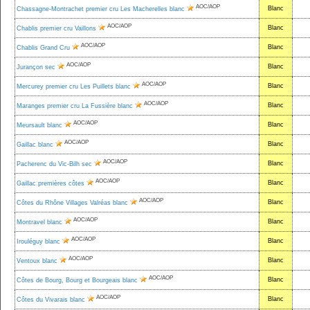
AOC/AOP
Blanc
Chassagne-Montrachet premier cru Les Macherelles blanc
AOC/AOP
Blanc
Chablis premier cru Vaillons
AOC/AOP
Blanc
Chablis Grand Cru
AOC/AOP
Blanc
Jurançon sec
AOC/AOP
Blanc
Mercurey premier cru Les Puillets blanc
AOC/AOP
Blanc
Maranges premier cru La Fussière blanc
AOC/AOP
Blanc
Meursault blanc
AOC/AOP
Blanc
Gaillac blanc
AOC/AOP
Blanc
Pacherenc du Vic-Bilh sec
AOC/AOP
Blanc
Gaillac premières côtes
AOC/AOP
Blanc
Côtes du Rhône Villages Valréas blanc
AOC/AOP
Blanc
Montravel blanc
AOC/AOP
Blanc
Irouléguy blanc
AOC/AOP
Blanc
Ventoux blanc
AOC/AOP
Blanc
Côtes de Bourg, Bourg et Bourgeais blanc
AOC/AOP
Blanc
Côtes du Vivarais blanc