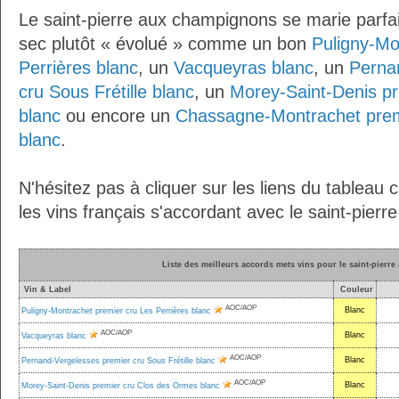
Le saint-pierre aux champignons se marie parfa
sec plutôt « évolué » comme un bon
Puligny-Mo
Perrières blanc
, un
Vacqueyras blanc
, un
Perna
cru Sous Frétille blanc
, un
Morey-Saint-Denis p
blanc
ou encore un
Chassagne-Montrachet prem
blanc
.
N'hésitez pas à cliquer sur les liens du tableau 
les vins français s'accordant avec le saint-pier
Liste des meilleurs accords mets vins pour le saint-pier
Vin & Label
Couleur
AOC/AOP
Blanc
Puligny-Montrachet premier cru Les Perrières blanc
AOC/AOP
Blanc
Vacqueyras blanc
AOC/AOP
Blanc
Pernand-Vergelesses premier cru Sous Frétille blanc
AOC/AOP
Blanc
Morey-Saint-Denis premier cru Clos des Ormes blanc