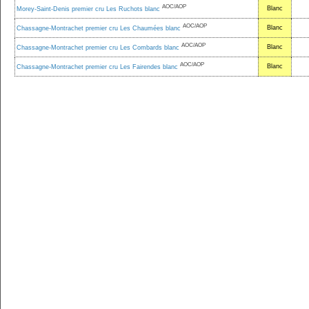
AOC/AOP
Blanc
Morey-Saint-Denis premier cru Les Ruchots blanc
AOC/AOP
Blanc
Chassagne-Montrachet premier cru Les Chaumées blanc
AOC/AOP
Blanc
Chassagne-Montrachet premier cru Les Combards blanc
AOC/AOP
Blanc
Chassagne-Montrachet premier cru Les Fairendes blanc