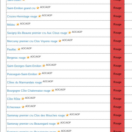
Saint-Julien
AOC/AOP
Rouge
Saint-Emilion grand cru
AOC/AOP
Rouge
Crozes-Hermitage rouge
AOC/AOP
Rouge
Médoc
AOC/AOP
Rouge
Savigny-lès-Beaune premier cru Aux Clous rouge
AOC/AOP
Rouge
Mercurey premier cru Clos Voyens rouge
AOC/AOP
Rouge
Pauillac
AOC/AOP
Rouge
Bergerac rouge
AOC/AOP
Rouge
Saint-Georges-Saint-Emilion
AOC/AOP
Rouge
Puisseguin-Saint-Emilion
AOC/AOP
Rouge
Côtes du Marmandais rouge
AOC/AOP
Rouge
Bourgogne Côte Chalonnaise rouge
AOC/AOP
Rouge
Côte Rôtie
AOC/AOP
Rouge
Echezeaux
AOC/AOP
Rouge
Santenay premier cru Clos des Mouches rouge
AOC/AOP
Rouge
Santenay premier cru Beauregard rouge
AOC/AOP
Rouge