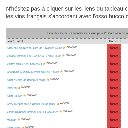
N'hésitez pas à cliquer sur les liens du tableau 
les vins français s'accordant avec l'osso bucc
Liste des meilleurs accords mets vins pour l'osso bucco de
Vin & Label
Couleur
AOC/AOP
Rouge
Santenay premier cru Clos de Tavannes rouge
AOC/AOP
Rouge
Vougeot premier cru Clos de la Perrière rouge
AOC/AOP
Rouge
Volnay premier cru Santenots
AOC/AOP
Rouge
Chambolle-Musigny premier cru Les Noirots
AOC/AOP
Rouge
Saint-Nicolas-de-Bourgueil rouge
AOC/AOP
Rouge
Pomerol
AOC/AOP
Rouge
Saint-Emilion
AOC/AOP
Rouge
Givry premier cru La Grande Berge rouge
AOC/AOP
Rouge
Vosne-Romanée premier cru Les Chaumes
AOC/AOP
Rouge
Madiran
AOC/AOP
Rouge