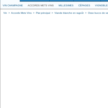
VIN CHAMPAGNE
ACCORDS METS VINS
MILLESIMES
CÉPAGES
VIGNOBLE
Vin
>
Accords Mets Vins
>
Plat principal
>
Viande blanche en ragoût
>
Osso bucco de v