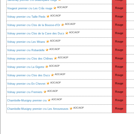
Santenay premier cru Beaurepaire rouge
AOC/AOP
Rouge
Vougeot premier cru Les Crâs rouge
AOC/AOP
Rouge
Volnay premier cru Taille Pieds
AOC/AOP
Rouge
Volnay premier cru Clos de la Bousse-d'Or
AOC/AOP
Rouge
Volnay premier cru Clos de la Cave des Ducs
AOC/AOP
Rouge
Volnay premier cru Les Mitans
AOC/AOP
Rouge
Volnay premier cru Robardelle
AOC/AOP
Rouge
Volnay premier cru Clos des Chênes
AOC/AOP
Rouge
Volnay premier cru La Gigotte
AOC/AOP
Rouge
Volnay premier cru Clos des Ducs
AOC/AOP
Rouge
Volnay premier cru En Chevret
AOC/AOP
Rouge
Volnay premier cru Fremiets
AOC/AOP
Rouge
Chambolle-Musigny premier cru
AOC/AOP
Rouge
Chambolle-Musigny premier cru Les Amoureuses