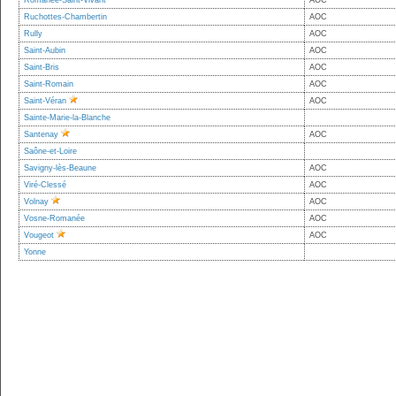
Romanée-Saint-Vivant
AOC
Ruchottes-Chambertin
AOC
Rully
AOC
Saint-Aubin
AOC
Saint-Bris
AOC
Saint-Romain
AOC
Saint-Véran
AOC
Sainte-Marie-la-Blanche
Santenay
AOC
Saône-et-Loire
Savigny-lès-Beaune
AOC
Viré-Clessé
AOC
Volnay
AOC
Vosne-Romanée
AOC
Vougeot
AOC
Yonne