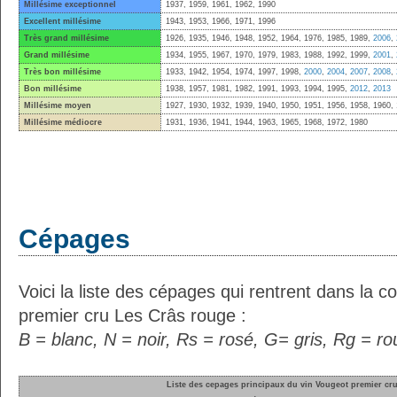
Millésime exceptionnel
1937, 1959, 1961, 1962, 1990
Excellent millésime
1943, 1953, 1966, 1971, 1996
Très grand millésime
1926, 1935, 1946, 1948, 1952, 1964, 1976, 1985, 1989,
2006
,
Grand millésime
1934, 1955, 1967, 1970, 1979, 1983, 1988, 1992, 1999,
2001
,
Très bon millésime
1933, 1942, 1954, 1974, 1997, 1998,
2000
,
2004
,
2007
,
2008
,
Bon millésime
1938, 1957, 1981, 1982, 1991, 1993, 1994, 1995,
2012
,
2013
Millésime moyen
1927, 1930, 1932, 1939, 1940, 1950, 1951, 1956, 1958, 1960,
Millésime médiocre
1931, 1936, 1941, 1944, 1963, 1965, 1968, 1972, 1980
Cépages
Voici la liste des cépages qui rentrent dans la 
premier cru Les Crâs rouge :
B = blanc, N = noir, Rs = rosé, G= gris, Rg = r
Liste des cepages principaux du vin Vougeot premier cr