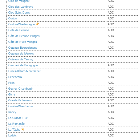
Clos de Vougeot
AOC
Clos des Lambrays
AOC
Clos Saint-Denis
AOC
Corton
AOC
Corton-Charlemagne
AOC
Côte de Beaune
AOC
Côte de Beaune-Villages
AOC
Côte de Nuits-Villages
AOC
Coteaux Bourguignons
AOC
Coteaux de l'Auxois
Coteaux de Tannay
Crémant de Bourgogne
AOC
Criots-Bâtard-Montrachet
AOC
Echezeaux
AOC
Fixin
AOC
Gevrey-Chambertin
AOC
Givry
AOC
Grands-Echezeaux
AOC
Griotte-Chambertin
AOC
Irancy
AOC
La Grande Rue
AOC
La Romanée
AOC
La Tâche
AOC
Ladoix
AOC