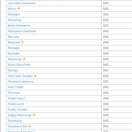
Latricières-Chambertin
AOC
Mâcon
AOC
Maranges
AOC
Marsannay
AOC
Mazis-Chambertin
AOC
Mazoyères-Chambertin
AOC
Mercurey
AOC
Meursault
AOC
Montagny
AOC
Monthélie
AOC
Montrachet
AOC
Morey-Saint-Denis
AOC
Musigny
AOC
Nuits-Saint-Georges
AOC
Pernand-Vergelesses
AOC
Petit Chablis
AOC
Pommard
AOC
Pouilly-Fuissé
AOC
Pouilly-Loché
AOC
Pouilly-Vinzelles
AOC
Puligny-Montrachet
AOC
Richebourg
AOC
Romanée-Conti
AOC