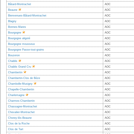
Bâtard-Montrachet
AOC
Beaune
AOC
Bienvenues-Bâtard-Montrachet
AOC
Blagny
AOC
Bonnes-Mares
AOC
Bourgogne
AOC
Bourgogne aligoté
AOC
Bourgogne mousseux
AOC
Bourgogne Passe-tout-grains
AOC
Bouzeron
AOC
Chablis
AOC
Chablis Grand Cru
AOC
Chambertin
AOC
Chambertin-Clos de Bèze
AOC
Chambolle-Musigny
AOC
Chapelle-Chambertin
AOC
Charlemagne
AOC
Charmes-Chambertin
AOC
Chassagne-Montrachet
AOC
Chevalier-Montrachet
AOC
Chorey-lès-Beaune
AOC
Clos de la Roche
AOC
Clos de Tart
AOC