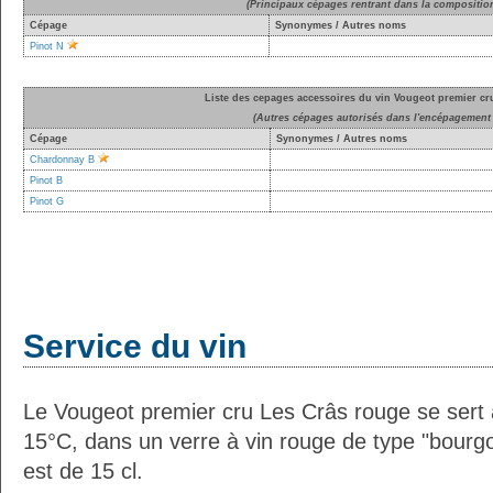
(Principaux cépages rentrant dans la compositio
Cépage
Synonymes / Autres noms
Pinot N
Liste des cepages accessoires du vin Vougeot premier cr
(Autres cépages autorisés dans l'encépagement 
Cépage
Synonymes / Autres noms
Chardonnay B
Pinot B
Pinot G
Service du vin
Le Vougeot premier cru Les Crâs rouge se sert
15°C, dans un verre à vin rouge de type "bourgo
est de 15 cl.