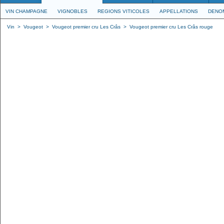
VIN CHAMPAGNE
VIGNOBLES
REGIONS VITICOLES
APPELLATIONS
DENO
Vin
>
Vougeot
>
Vougeot premier cru Les Crâs
>
Vougeot premier cru Les Crâs rouge