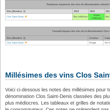
Tendances moyennes des vins de dénomination viticole 
Vins (Nombre: 1)
2013
2012
201
Grand
Clos Saint-Denis
Bon millésime
Bon 
millésime
Caractéristiques des vins de la dénomination Clos 
Vins (Nombre: 1)
Couleur
Cate
Clos Saint-Denis
Rouge
Vin t
Millésimes des vins Clos Sain
Voici ci-dessous les notes des millésimes pour to
dénomination Clos Saint-Denis classées des plu
plus médiocres. Les tableaux et grilles de notat
le consommateur. Ces notes ne prétendent pas s