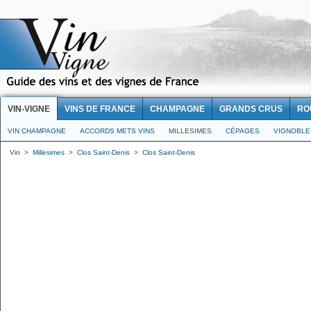
VIN-VIGNE
VINS DE FRANCE
CHAMPAGNE
GRANDS CRUS
RO
VIN CHAMPAGNE
ACCORDS METS VINS
MILLESIMES
CÉPAGES
VIGNOBLE
Vin
>
Millesimes
>
Clos Saint-Denis
>
Clos Saint-Denis