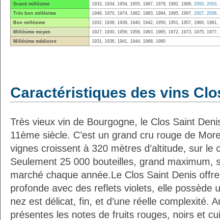
Grand millésime
1933, 1934, 1954, 1955, 1967, 1979, 1992, 1998,
2000
,
2003
,
Très bon millésime
1948, 1970, 1974, 1982, 1983, 1994, 1995, 1997,
2007
,
2008
,
Bon millésime
1932, 1938, 1939, 1940, 1942, 1950, 1951, 1957, 1960, 1981,
Millésime moyen
1927, 1930, 1956, 1958, 1963, 1965, 1972, 1973, 1975, 1977,
Millésime médiocre
1931, 1936, 1941, 1944, 1968, 1980
Caractéristiques des vins Clo
Très vieux vin de Bourgogne, le Clos Saint Deni
11ème siècle. C’est un grand cru rouge de More
vignes croissent à 320 mètres d’altitude, sur le
Seulement 25 000 bouteilles, grand maximum, s
marché chaque année.Le Clos Saint Denis offre
profonde avec des reflets violets, elle possède u
nez est délicat, fin, et d’une réelle complexité. 
présentes les notes de fruits rouges, noirs et cui