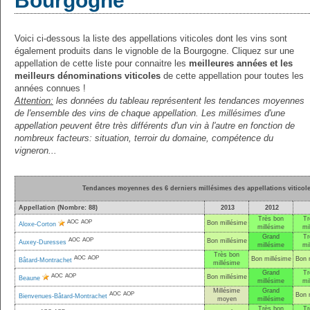
Bourgogne
Voici ci-dessous la liste des appellations viticoles dont les vins sont
également produits dans le vignoble de la Bourgogne. Cliquez sur une
appellation de cette liste pour connaitre les
meilleures années et les
meilleurs dénominations viticoles
de cette appellation pour toutes les
années connues !
Attention:
les données du tableau représentent les tendances moyennes
de l'ensemble des vins de chaque appellation. Les millésimes d'une
appellation peuvent être très différents d'un vin à l'autre en fonction de
nombreux facteurs: situation, terroir du domaine, compétence du
vigneron...
Tendances moyennes des 6 derniers millésimes des appellations vitico
Appellation (Nombre: 88)
2013
2012
Très bon
Tr
AOC
AOP
Bon millésime
Aloxe-Corton
millésime
mi
Grand
Tr
AOC
AOP
Bon millésime
Auxey-Duresses
millésime
mi
Très bon
AOC
AOP
Bon millésime
Bon 
Bâtard-Montrachet
millésime
Grand
Tr
AOC
AOP
Bon millésime
Beaune
millésime
mi
Millésime
Grand
AOC
AOP
Bon 
Bienvenues-Bâtard-Montrachet
moyen
millésime
Très bon
Tr