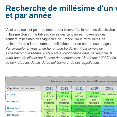
Recherche de millésime d'un 
et par année
Voici un excellent point de départ pour trouver facilement les détails d'un
millésime d'un vin: le tableau croisé des tendances moyennes des
derniers millésimes des vignobles de France. Vous retrouverez ce
tableau d'aide à la recherche de millésimes sur de nombreuses pages.
Par exemple:
si vous chercher un bon bordeaux, il est simple de
s'apercevoir que l'année 2009 a été exceptionnelle dans ce vignoble. Il
suffit donc de cliquer sur la case de coordonnées: "Bordeaux / 2009" afin
de connaître les détails de ce millésime et de ces appellations.
Tendances moyennes des derniers millésimes des vigno
2013
2012
2011
2010
2009
Vignobles \ Années
Bon
Très bon
Bon
Très bon
Alsace
Bon millésime
millésime
millésime
millésime
millésime
Bon
Bon
Très bon
Bon
Très bon
Armagnac
millésime
millésime
millésime
millésime
millésime
Bon
Très bon
Très grand
Très grand
Excellent
Beaujolais
millésime
millésime
millésime
millésime
millésime
Bon
Bon
Très bon
Très grand
Millésime
Bordeaux
millésime
millésime
millésime
millésime
exceptionnel