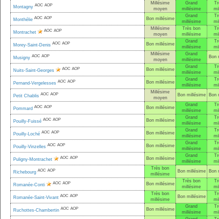
Millésime
Grand
Tr
AOC
AOP
Montagny
moyen
millésime
mi
Grand
Tr
AOC
AOP
Bon millésime
Monthélie
millésime
mi
Millésime
Très bon
Tr
AOC
AOP
Montrachet
moyen
millésime
mi
Grand
Tr
AOC
AOP
Bon millésime
Morey-Saint-Denis
millésime
mi
Millésime
Grand
AOC
AOP
Bon 
Musigny
moyen
millésime
Grand
Tr
AOC
AOP
Bon millésime
Nuits-Saint-Georges
millésime
mi
Grand
Tr
AOC
AOP
Bon millésime
Pernand-Vergelesses
millésime
mi
Millésime
AOC
AOP
Bon millésime
Bon 
Petit Chablis
moyen
Grand
Tr
AOC
AOP
Bon millésime
Pommard
millésime
mi
Grand
Tr
AOC
AOP
Bon millésime
Pouilly-Fuissé
millésime
mi
Grand
Tr
AOC
AOP
Bon millésime
Pouilly-Loché
millésime
mi
Grand
Tr
AOC
AOP
Bon millésime
Pouilly-Vinzelles
millésime
mi
Grand
Tr
AOC
AOP
Bon millésime
Puligny-Montrachet
millésime
mi
Très bon
AOC
AOP
Bon millésime
Bon 
Richebourg
millésime
Très bon
Tr
AOC
AOP
Bon millésime
Romanée-Conti
millésime
mi
Très bon
Tr
AOC
AOP
Bon millésime
Romanée-Saint-Vivant
millésime
mi
Grand
Tr
AOC
AOP
Bon millésime
Ruchottes-Chambertin
millésime
mi