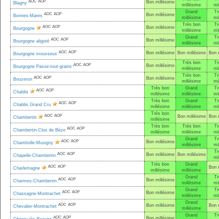
AOC
AOP
Bon millésime
Blagny
millésime
mi
Grand
Tr
AOC
AOP
Bon millésime
Bonnes-Mares
millésime
mi
Très bon
Tr
AOC
AOP
Bon millésime
Bourgogne
millésime
mi
Grand
Tr
AOC
AOP
Bon millésime
Bourgogne aligoté
millésime
mi
AOC
AOP
Bon millésime
Bon millésime
Bon 
Bourgogne mousseux
Très bon
Tr
AOC
AOP
Bon millésime
Bourgogne Passe-tout-grains
millésime
mi
Très bon
Tr
AOC
AOP
Bon millésime
Bouzeron
millésime
mi
Très bon
Grand
Tr
AOC
AOP
Chablis
millésime
millésime
mi
Très bon
Grand
Tr
AOC
AOP
Chablis Grand Cru
millésime
millésime
mi
Très bon
AOC
AOP
Bon millésime
Bon 
Chambertin
millésime
Très bon
Très bon
Tr
AOC
AOP
Chambertin-Clos de Bèze
millésime
millésime
mi
Grand
Tr
AOC
AOP
Bon millésime
Chambolle-Musigny
millésime
mi
Tr
AOC
AOP
Bon millésime
Bon millésime
Chapelle-Chambertin
mi
Très bon
Grand
AOC
AOP
Bon 
Charlemagne
millésime
millésime
Grand
Tr
AOC
AOP
Bon millésime
Charmes-Chambertin
millésime
mi
Grand
Tr
AOC
AOP
Bon millésime
Chassagne-Montrachet
millésime
mi
Grand
AOC
AOP
Bon millésime
Bon 
Chevalier-Montrachet
millésime
Grand
Tr
AOC
AOP
Bon millésime