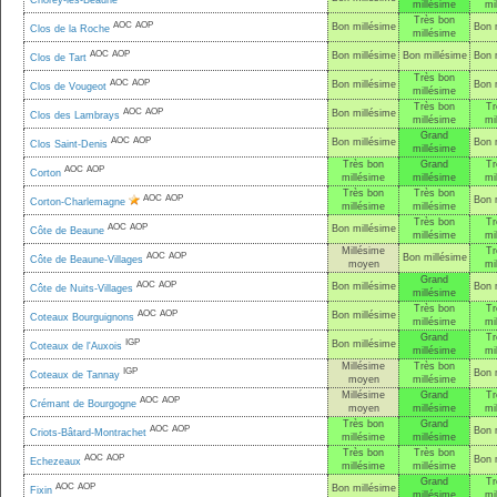
Chorey-lès-Beaune
millésime
mi
Très bon
AOC
AOP
Bon millésime
Bon 
Clos de la Roche
millésime
AOC
AOP
Bon millésime
Bon millésime
Bon 
Clos de Tart
Très bon
AOC
AOP
Bon millésime
Bon 
Clos de Vougeot
millésime
Très bon
Tr
AOC
AOP
Bon millésime
Clos des Lambrays
millésime
mi
Grand
AOC
AOP
Bon millésime
Bon 
Clos Saint-Denis
millésime
Très bon
Grand
Tr
AOC
AOP
Corton
millésime
millésime
mi
Très bon
Très bon
AOC
AOP
Bon 
Corton-Charlemagne
millésime
millésime
Très bon
Tr
AOC
AOP
Bon millésime
Côte de Beaune
millésime
mi
Millésime
Tr
AOC
AOP
Bon millésime
Côte de Beaune-Villages
moyen
mi
Grand
AOC
AOP
Bon millésime
Bon 
Côte de Nuits-Villages
millésime
Très bon
Tr
AOC
AOP
Bon millésime
Coteaux Bourguignons
millésime
mi
Grand
Tr
IGP
Bon millésime
Coteaux de l'Auxois
millésime
mi
Millésime
Très bon
IGP
Bon 
Coteaux de Tannay
moyen
millésime
Millésime
Grand
Tr
AOC
AOP
Crémant de Bourgogne
moyen
millésime
mi
Très bon
Grand
AOC
AOP
Bon 
Criots-Bâtard-Montrachet
millésime
millésime
Très bon
Très bon
AOC
AOP
Bon 
Echezeaux
millésime
millésime
Grand
Tr
AOC
AOP
Bon millésime
Fixin
millésime
mi