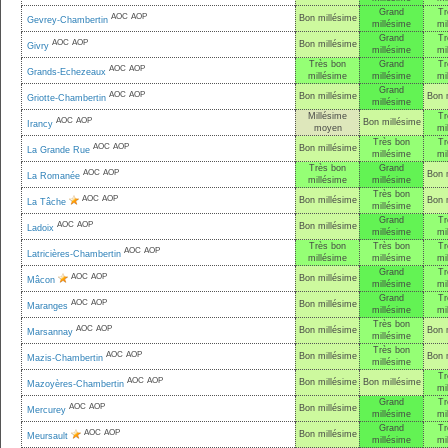
Grand
Tr
AOC
AOP
Bon millésime
Gevrey-Chambertin
millésime
mi
Grand
Tr
AOC
AOP
Bon millésime
Givry
millésime
mi
Très bon
Grand
Tr
AOC
AOP
Grands-Echezeaux
millésime
millésime
mi
Grand
AOC
AOP
Bon millésime
Bon 
Griotte-Chambertin
millésime
Millésime
Tr
AOC
AOP
Bon millésime
Irancy
moyen
mi
Très bon
Tr
AOC
AOP
Bon millésime
La Grande Rue
millésime
mi
Très bon
Grand
AOC
AOP
Bon 
La Romanée
millésime
millésime
Très bon
AOC
AOP
Bon millésime
Bon 
La Tâche
millésime
Grand
Tr
AOC
AOP
Bon millésime
Ladoix
millésime
mi
Très bon
Très bon
Tr
AOC
AOP
Latricières-Chambertin
millésime
millésime
mi
Grand
Tr
AOC
AOP
Bon millésime
Mâcon
millésime
mi
Grand
Tr
AOC
AOP
Bon millésime
Maranges
millésime
mi
Très bon
AOC
AOP
Bon millésime
Bon 
Marsannay
millésime
Très bon
AOC
AOP
Bon millésime
Bon 
Mazis-Chambertin
millésime
Tr
AOC
AOP
Bon millésime
Bon millésime
Mazoyères-Chambertin
mi
Grand
Tr
AOC
AOP
Bon millésime
Mercurey
millésime
mi
Grand
Tr
AOC
AOP
Bon millésime
Meursault
millésime
mi