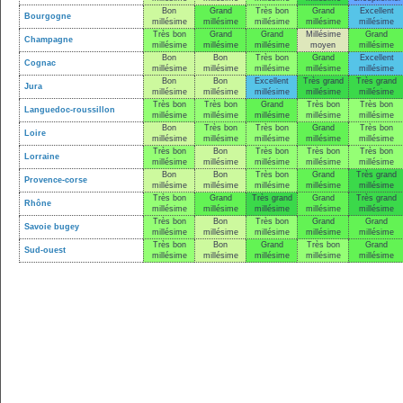
Bon
Grand
Très bon
Grand
Excellent
Bourgogne
millésime
millésime
millésime
millésime
millésime
Très bon
Grand
Grand
Millésime
Grand
Champagne
millésime
millésime
millésime
moyen
millésime
Bon
Bon
Très bon
Grand
Excellent
Cognac
millésime
millésime
millésime
millésime
millésime
Bon
Bon
Excellent
Très grand
Très grand
Jura
millésime
millésime
millésime
millésime
millésime
Très bon
Très bon
Grand
Très bon
Très bon
Languedoc-roussillon
millésime
millésime
millésime
millésime
millésime
Bon
Très bon
Très bon
Grand
Très bon
Loire
millésime
millésime
millésime
millésime
millésime
Très bon
Bon
Très bon
Très bon
Très bon
Lorraine
millésime
millésime
millésime
millésime
millésime
Bon
Bon
Très bon
Grand
Très grand
Provence-corse
millésime
millésime
millésime
millésime
millésime
Très bon
Grand
Très grand
Grand
Très grand
Rhône
millésime
millésime
millésime
millésime
millésime
Très bon
Bon
Très bon
Grand
Grand
Savoie bugey
millésime
millésime
millésime
millésime
millésime
Très bon
Bon
Grand
Très bon
Grand
Sud-ouest
millésime
millésime
millésime
millésime
millésime