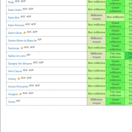
Grand
Tr
AOC
AOP
Bon millésime
Rully
millésime
mi
Grand
Tr
AOC
AOP
Bon millésime
Saint-Aubin
millésime
mi
Millésime
Tr
AOC
AOP
Bon millésime
Saint-Bris
moyen
mi
Grand
Tr
AOC
AOP
Bon millésime
Saint-Romain
millésime
mi
Grand
Tr
AOC
AOP
Bon millésime
Saint-Véran
millésime
mi
Millésime
Grand
Tr
IGP
Sainte-Marie-la-Blanche
moyen
millésime
mi
Grand
Tr
AOC
AOP
Bon millésime
Santenay
millésime
mi
Millésime
Très bon
Trè
IGP
Saône-et-Loire
moyen
millésime
mi
Grand
Tr
AOC
AOP
Bon millésime
Savigny-lès-Beaune
millésime
mi
Grand
Tr
AOC
AOP
Bon millésime
Viré-Clessé
millésime
mi
Grand
Tr
AOC
AOP
Bon millésime
Volnay
millésime
mi
Grand
Tr
AOC
AOP
Bon millésime
Vosne-Romanée
millésime
mi
Très bon
Tr
AOC
AOP
Bon millésime
Vougeot
millésime
mi
Millésime
Grand
Tr
IGP
Yonne
moyen
millésime
mi