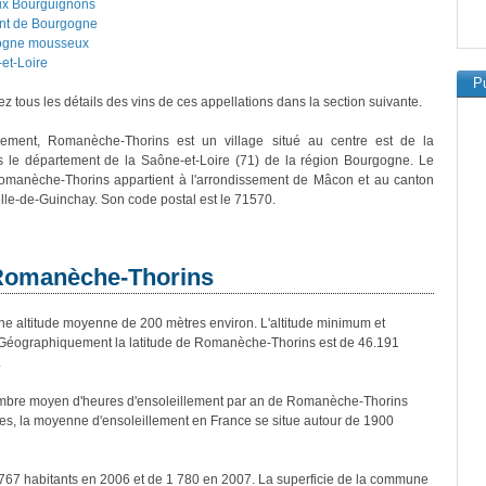
x Bourguignons
nt de Bourgogne
ogne mousseux
et-Loire
Pu
z tous les détails des vins de ces appellations dans la section suivante.
ivement, Romanèche-Thorins est un village situé au centre est de la
s le département de la Saône-et-Loire (71) de la région Bourgogne. Le
Romanèche-Thorins appartient à l'arrondissement de Mâcon et au canton
le-de-Guinchay. Son code postal est le 71570.
 Romanèche-Thorins
altitude moyenne de 200 mètres environ. L'altitude minimum et
Géographiquement la latitude de Romanèche-Thorins est de 46.191
.
mbre moyen d'heures d'ensoleillement par an de Romanèche-Thorins
es, la moyenne d'ensoleillement en France se situe autour de 1900
767 habitants en 2006 et de 1 780 en 2007. La superficie de la commune