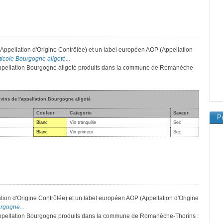
(Appellation d'Origine Contrôlée) et un label européen AOP (Appellation
iticole Bourgogne aligoté...
l'appellation Bourgogne aligoté produits dans la commune de Romanèche-
 vins de l'appellation Bourgogne aligoté
Couleur
Categorie
Saveur
Pu
Blanc
Vin tranquille
Sec
Blanc
Vin primeur
Sec
tion d'Origine Contrôlée) et un label européen AOP (Appellation d'Origine
urgogne...
l'appellation Bourgogne produits dans la commune de Romanèche-Thorins :