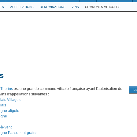
LES
APPELLATIONS
DENOMINATIONS
VINS
COMMUNES VITICOLES
s
Thorins
est une grande commune viticole française ayant l'autorisation de
L
vins d'appellations suivantes :
lais Villages
lais
gne aligoté
ogne
-à-Vent
gne Passe-tout-grains