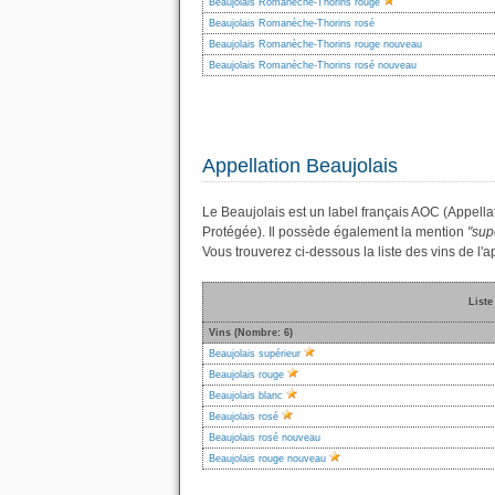
Beaujolais Romanèche-Thorins rouge
Beaujolais Romanèche-Thorins rosé
Beaujolais Romanèche-Thorins rouge nouveau
Beaujolais Romanèche-Thorins rosé nouveau
Appellation Beaujolais
Le Beaujolais est un label français AOC (Appella
Protégée). Il possède également la mention
"sup
Vous trouverez ci-dessous la liste des vins de 
Liste
Vins (Nombre: 6)
Beaujolais supérieur
Beaujolais rouge
Beaujolais blanc
Beaujolais rosé
Beaujolais rosé nouveau
Beaujolais rouge nouveau