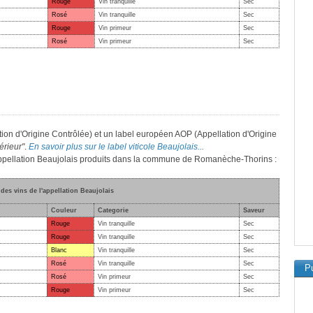
Rouge
Vin tranquille
Sec
Rosé
Vin tranquille
Sec
Rouge
Vin primeur
Sec
Rosé
Vin primeur
Sec
tion d'Origine Contrôlée) et un label européen AOP (Appellation d'Origine
érieur"
.
En savoir plus sur le label viticole Beaujolais...
l'appellation Beaujolais produits dans la commune de Romanèche-Thorins :
 des vins de l'appellation Beaujolais
Couleur
Categorie
Saveur
Rouge
Vin tranquille
Sec
Rouge
Vin tranquille
Sec
Blanc
Vin tranquille
Sec
Rosé
Vin tranquille
Sec
Pu
Rosé
Vin primeur
Sec
Rouge
Vin primeur
Sec