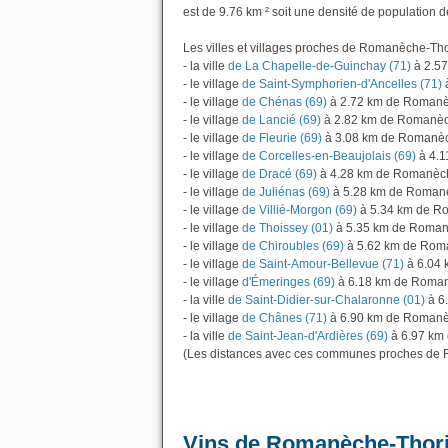
est de 9.76 km ² soit une densité de population d
Les villes et villages proches de Romanèche-Thor
- la ville
de La Chapelle-de-Guinchay (71)
à 2.5
- le village
de Saint-Symphorien-d'Ancelles (71)
- le village
de Chénas (69)
à 2.72 km de Romanè
- le village
de Lancié (69)
à 2.82 km de Romanèc
- le village
de Fleurie (69)
à 3.08 km de Romanèc
- le village
de Corcelles-en-Beaujolais (69)
à 4.1
- le village
de Dracé (69)
à 4.28 km de Romanèc
- le village
de Juliénas (69)
à 5.28 km de Roman
- le village
de Villié-Morgon (69)
à 5.34 km de R
- le village
de Thoissey (01)
à 5.35 km de Roman
- le village
de Chiroubles (69)
à 5.62 km de Rom
- le village
de Saint-Amour-Bellevue (71)
à 6.04 
- le village
d'Émeringes (69)
à 6.18 km de Roman
- la ville
de Saint-Didier-sur-Chalaronne (01)
à 6
- le village
de Chânes (71)
à 6.90 km de Romanè
- la ville
de Saint-Jean-d'Ardières (69)
à 6.97 km
(Les distances avec ces communes proches de 
Vins de Romanèche-Thor