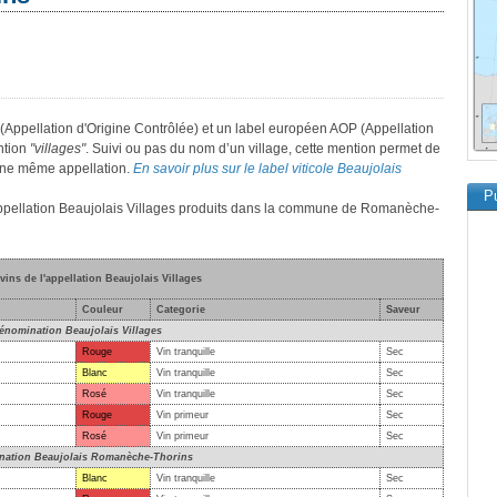
 (Appellation d'Origine Contrôlée) et un label européen AOP (Appellation
ntion
"villages"
. Suivi ou pas du nom d’un village, cette mention permet de
d’une même appellation.
En savoir plus sur le label viticole Beaujolais
Pu
l'appellation Beaujolais Villages produits dans la commune de Romanèche-
 vins de l'appellation Beaujolais Villages
Couleur
Categorie
Saveur
énomination Beaujolais Villages
Rouge
Vin tranquille
Sec
Blanc
Vin tranquille
Sec
Rosé
Vin tranquille
Sec
Rouge
Vin primeur
Sec
Rosé
Vin primeur
Sec
ation Beaujolais Romanèche-Thorins
Blanc
Vin tranquille
Sec