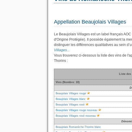
Appellation Beaujolais Villages
Le Beaujolais Villages est un label français AOC
d'Origine Protégée). Il possède également la me
distinguer les différences qualitatives au sein 
Villages...
Vous trouverez ci-dessous la liste des vins de 
Thorins :
Liste des
Vins (Nombre: 10)
D
Beaujolais Villages rouge
Beaujolais Villages blanc
Beaujolais Villages rosé
Beaujolais Villages rouge nouveau
Beaujolais Villages rosé nouveau
Dénomin
Beaujolais Romanèche-Thorins blanc