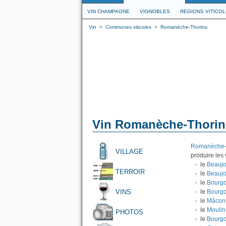
VIN CHAMPAGNE
VIGNOBLES
REGIONS VITICO
Vin
>
Communes viticoles
>
Romanèche-Thorins
Vin Romanèche-Thorin
Romanèche-
VILLAGE
produire les 
- le
Beaujo
TERROIR
- le
Beaujo
- le
Bourgo
VINS
- le
Bourg
- le
Mâcon
- le
Moulin
PHOTOS
- le
Bourgo