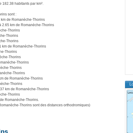
e 182.38 habitants par km².
ins sont :
7 km de Romanèche-Thorins
à 2.65 km de Romanèche-Thorins
che-Thorins
he-Thorins
he-Thorins
1 km de Romanèche-Thorins
he-Thorins
èche-Thorins
omanèche-Thorins
èche-Thorins
anèche-Thorins
km de Romanèche-Thorins
èche-Thorins
L
.37 km de Romanèche-Thorins
che-Thorins
 de Romanèche-Thorins.
Romanèche-Thorins sont des distances orthodromiques)
ins