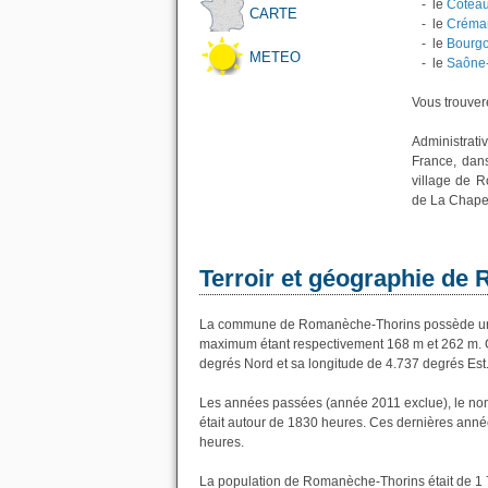
- le
Coteau
CARTE
- le
Créma
- le
Bourg
METEO
- le
Saône-
Vous trouvere
Administrat
France, dan
village de 
de La Chapel
Terroir et géographie de
La commune de Romanèche-Thorins possède une 
maximum étant respectivement 168 m et 262 m. 
degrés Nord et sa longitude de 4.737 degrés Est
Les années passées (année 2011 exclue), le no
était autour de 1830 heures. Ces dernières anné
heures.
La population de Romanèche-Thorins était de 1 