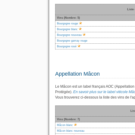
Liste
Vins (Nombre: 5)
Bourgogne rouge
Bourgogne blanc
Bourgogne nouveau
Bourgogne gamay rouge
Bourgogne rosé
Appellation Mâcon
Le Mâcon est un label français AOC (Appellation 
Protégée).
En savoir plus sur le label viticole Mâc
Vous trouverez ci-dessous la liste des vins de 
Lis
Vins (Nombre: 7)
Mâcon blanc
Mâcon blanc nouveau