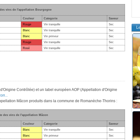
 des vins de l'appellation Bourgogne
Couleur
Categorie
Saveur
Rouge
Vin tranquille
Sec
L
Blanc
Vin tranquille
Sec
Blanc
Vin primeur
Sec
Rouge
Vin tranquille
Sec
Rosé
Vin tranquille
Sec
d'Origine Contrôlée) et un label européen AOP (Appellation d'Origine
on...
l'appellation Mâcon produits dans la commune de Romanèche-Thorins :
te des vins de l'appellation Mâcon
Couleur
Categorie
Saveur
Blanc
Vin tranquille
Sec
Blanc
Vin primeur
Sec