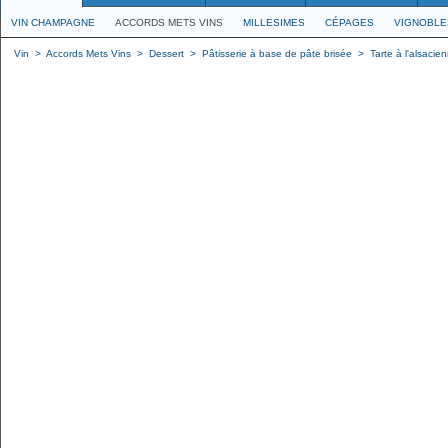
VIN CHAMPAGNE
ACCORDS METS VINS
MILLESIMES
CÉPAGES
VIGNOBLE
Vin
>
Accords Mets Vins
>
Dessert
>
Pâtisserie à base de pâte brisée
>
Tarte à l'alsacie