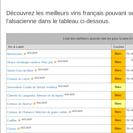
Découvrez les meilleurs vins français pouvant se
l'alsacienne dans le tableau ci-dessous.
Liste des meilleurs accords met vin pour la tarte à 
Vin & Label
Couleur
AOC/AOP
Blanc
Vin d
Bonnezeaux
V
AOC/AOP
Blanc
Alsace vendanges tardives Pinot gris
AOC/AOP
Blanc
Vin d
Sainte-Croix-du-Mont
AOC/AOP
Blanc
Vin d
Coteaux du Layon
AOC/AOP
Blanc
Savennières Coulée de Serrant moelleux
AOC/AOP
Blanc
Clairette du Languedoc Adissan vin de liqueur
AOC/AOP
Blanc
Coteaux de Saumur
Vin d
AOC/AOP
Blanc
Coteaux de l'Aubance Sélection de grains nobles
AOC/AOP
Blanc
Vin d
Cadillac
AOC/AOP
Blanc
Vin d
Cérons