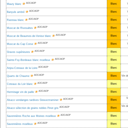
AOC/AOP
Blanc
Maury blanc
AOC/AOP
Blanc
Banyuls ambré
AOC/AOP
Blanc
Rasteau blanc
AOC/AOP
Blanc
Muscat de Rivesaltes
AOC/AOP
Blanc
Muscat de Beaumes-de-Venise blanc
AOC/AOP
Blanc
Muscat du Cap Corse
AOC/AOP
Blanc
Graves supérieures
AOC/AOP
Blanc
Sainte-Foy-Bordeaux blanc moelleux
AOC/AOP
Blanc
Anjou-Coteaux de la Loire
AOC/AOP
Blanc
Vin d
Quarts de Chaume
AOC/AOP
Blanc
Coteaux du Loir blanc
AOC/AOP
Blanc
Hermitage vin de paille
V
AOC/AOP
Blanc
Alsace vendanges tardives Gewurztraminer
Vin d
AOC/AOP
Blanc
Alsace sélection de grains nobles Pinot gris
AOC/AOP
Blanc
Savennières Roche aux Moines moelleux
AOC/AOP
Blanc
Savennières moelleux