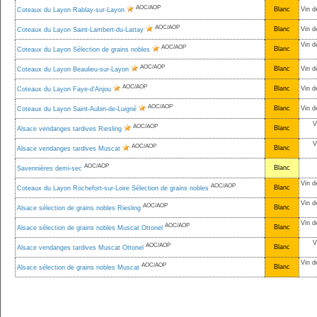
AOC/AOP
Blanc
Vin d
Coteaux du Layon Rablay-sur-Layon
AOC/AOP
Blanc
Vin d
Coteaux du Layon Saint-Lambert-du-Lattay
Vin d
AOC/AOP
Blanc
Coteaux du Layon Sélection de grains nobles
AOC/AOP
Blanc
Vin d
Coteaux du Layon Beaulieu-sur-Layon
AOC/AOP
Blanc
Vin d
Coteaux du Layon Faye-d'Anjou
AOC/AOP
Blanc
Vin d
Coteaux du Layon Saint-Aubin-de-Luigné
V
AOC/AOP
Blanc
Alsace vendanges tardives Riesling
V
AOC/AOP
Blanc
Alsace vendanges tardives Muscat
AOC/AOP
Blanc
Savennières demi-sec
Vin d
AOC/AOP
Blanc
Coteaux du Layon Rochefort-sur-Loire Sélection de grains nobles
Vin d
AOC/AOP
Blanc
Alsace sélection de grains nobles Riesling
Vin d
AOC/AOP
Blanc
Alsace sélection de grains nobles Muscat Ottonel
V
AOC/AOP
Blanc
Alsace vendanges tardives Muscat Ottonel
Vin d
AOC/AOP
Blanc
Alsace sélection de grains nobles Muscat