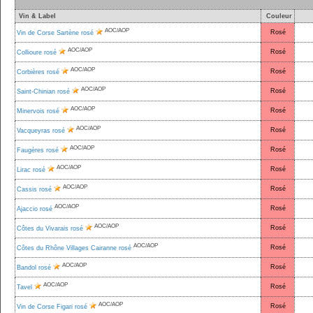
Vin & Label
Couleur
AOC/AOP
Rosé
Vin de Corse Sartène rosé
AOC/AOP
Rosé
Collioure rosé
AOC/AOP
Rosé
Corbières rosé
AOC/AOP
Rosé
Saint-Chinian rosé
AOC/AOP
Rosé
Minervois rosé
AOC/AOP
Rosé
Vacqueyras rosé
AOC/AOP
Rosé
Faugères rosé
AOC/AOP
Rosé
Lirac rosé
AOC/AOP
Rosé
Cassis rosé
AOC/AOP
Rosé
Ajaccio rosé
AOC/AOP
Rosé
Côtes du Vivarais rosé
AOC/AOP
Rosé
Côtes du Rhône Villages Cairanne rosé
AOC/AOP
Rosé
Bandol rosé
AOC/AOP
Rosé
Tavel
AOC/AOP
Rosé
Vin de Corse Figari rosé