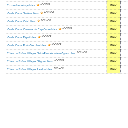
AOC/AOP
Blanc
Crozes-Hermitage blanc
AOC/AOP
Blanc
Vin de Corse Sartène blanc
AOC/AOP
Blanc
Vin de Corse Calvi blanc
AOC/AOP
Blanc
Vin de Corse Coteaux du Cap Corse blanc
AOC/AOP
Blanc
Vin de Corse Figari blanc
AOC/AOP
Blanc
Vin de Corse Porto-Vecchio blanc
AOC/AOP
Blanc
Côtes du Rhône Villages Saint-Pantaléon-les-Vignes blanc
AOC/AOP
Blanc
Côtes du Rhône Villages Séguret blanc
AOC/AOP
Blanc
Côtes du Rhône Villages Laudun blanc