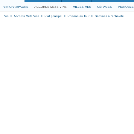
VIN CHAMPAGNE
ACCORDS METS VINS
MILLESIMES
CÉPAGES
VIGNOBLE
Vin
>
Accords Mets Vins
>
Plat principal
>
Poisson au four
>
Sardines à l'échalote