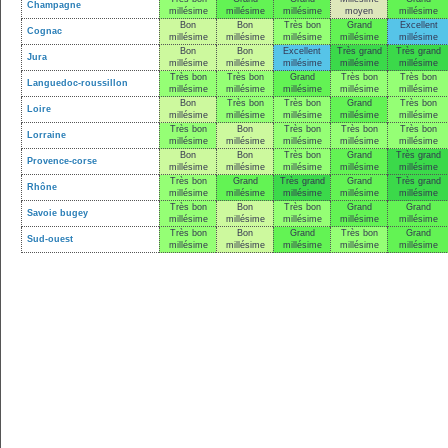
Champagne
millésime
millésime
millésime
moyen
millésime
Bon
Bon
Très bon
Grand
Excellent
Cognac
millésime
millésime
millésime
millésime
millésime
Bon
Bon
Excellent
Très grand
Très grand
Jura
millésime
millésime
millésime
millésime
millésime
Très bon
Très bon
Grand
Très bon
Très bon
Languedoc-roussillon
millésime
millésime
millésime
millésime
millésime
Bon
Très bon
Très bon
Grand
Très bon
Loire
millésime
millésime
millésime
millésime
millésime
Très bon
Bon
Très bon
Très bon
Très bon
Lorraine
millésime
millésime
millésime
millésime
millésime
Bon
Bon
Très bon
Grand
Très grand
Provence-corse
millésime
millésime
millésime
millésime
millésime
Très bon
Grand
Très grand
Grand
Très grand
Rhône
millésime
millésime
millésime
millésime
millésime
Très bon
Bon
Très bon
Grand
Grand
Savoie bugey
millésime
millésime
millésime
millésime
millésime
Très bon
Bon
Grand
Très bon
Grand
Sud-ouest
millésime
millésime
millésime
millésime
millésime