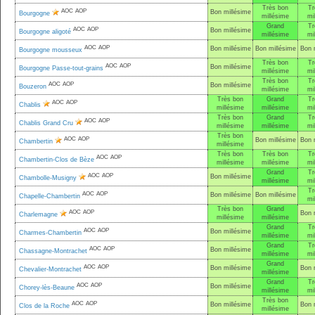
Très bon
Tr
AOC
AOP
Bon millésime
Bourgogne
millésime
mi
Grand
Tr
AOC
AOP
Bon millésime
Bourgogne aligoté
millésime
mi
AOC
AOP
Bon millésime
Bon millésime
Bon 
Bourgogne mousseux
Très bon
Tr
AOC
AOP
Bon millésime
Bourgogne Passe-tout-grains
millésime
mi
Très bon
Tr
AOC
AOP
Bon millésime
Bouzeron
millésime
mi
Très bon
Grand
Tr
AOC
AOP
Chablis
millésime
millésime
mi
Très bon
Grand
Tr
AOC
AOP
Chablis Grand Cru
millésime
millésime
mi
Très bon
AOC
AOP
Bon millésime
Bon 
Chambertin
millésime
Très bon
Très bon
Tr
AOC
AOP
Chambertin-Clos de Bèze
millésime
millésime
mi
Grand
Tr
AOC
AOP
Bon millésime
Chambolle-Musigny
millésime
mi
Tr
AOC
AOP
Bon millésime
Bon millésime
Chapelle-Chambertin
mi
Très bon
Grand
AOC
AOP
Bon 
Charlemagne
millésime
millésime
Grand
Tr
AOC
AOP
Bon millésime
Charmes-Chambertin
millésime
mi
Grand
Tr
AOC
AOP
Bon millésime
Chassagne-Montrachet
millésime
mi
Grand
AOC
AOP
Bon millésime
Bon 
Chevalier-Montrachet
millésime
Grand
Tr
AOC
AOP
Bon millésime
Chorey-lès-Beaune
millésime
mi
Très bon
AOC
AOP
Bon millésime
Bon 
Clos de la Roche
millésime