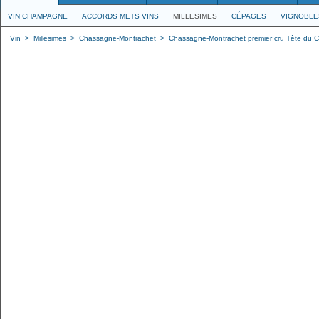
VIN CHAMPAGNE
ACCORDS METS VINS
MILLESIMES
CÉPAGES
VIGNOBLE
Vin
>
Millesimes
>
Chassagne-Montrachet
>
Chassagne-Montrachet premier cru Tête du C