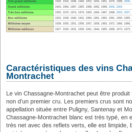
Très grand millésime
1926, 1934, 1946, 1948, 1952, 1954, 1961, 1976, 1989,
2006
,
Grand millésime
1943, 1964, 1967, 1985, 1988, 1992, 1999,
2000
,
2004
Très bon millésime
1955, 1970, 1974, 1979, 1983, 1994, 1997, 1998,
2003
,
2007
,
Bon millésime
1932, 1938, 1940, 1942, 1960, 1981, 1982, 1991, 1993, 1995,
Millésime moyen
1939, 1950, 1951, 1956, 1957, 1958, 1963, 1972, 1984, 1986,
Millésime médiocre
1927, 1930, 1931, 1936, 1941, 1944, 1965, 1968, 1973, 1975,
Caractéristiques des vins Ch
Montrachet
Le vin Chassagne-Montrachet peut être produit e
non d’un premier cru. Les premiers crus sont n
appellation située entre Puligny, Santenay et Mo
Chassagne-Montrachet blanc est très typé, en ef
très net avec des reflets verts, elle est limpide, b