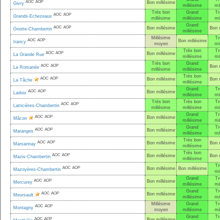
AOC
AOP
Bon millésime
Givry
millésime
mi
Très bon
Grand
Tr
AOC
AOP
Grands-Echezeaux
millésime
millésime
mi
Grand
AOC
AOP
Bon millésime
Bon 
Griotte-Chambertin
millésime
Millésime
Tr
AOC
AOP
Bon millésime
Irancy
moyen
mi
Très bon
Tr
AOC
AOP
Bon millésime
La Grande Rue
millésime
mi
Très bon
Grand
AOC
AOP
Bon 
La Romanée
millésime
millésime
Très bon
AOC
AOP
Bon millésime
Bon 
La Tâche
millésime
Grand
Tr
AOC
AOP
Bon millésime
Ladoix
millésime
mi
Très bon
Très bon
Tr
AOC
AOP
Latricières-Chambertin
millésime
millésime
mi
Grand
Tr
AOC
AOP
Bon millésime
Mâcon
millésime
mi
Grand
Tr
AOC
AOP
Bon millésime
Maranges
millésime
mi
Très bon
AOC
AOP
Bon millésime
Bon 
Marsannay
millésime
Très bon
AOC
AOP
Bon millésime
Bon 
Mazis-Chambertin
millésime
Tr
AOC
AOP
Bon millésime
Bon millésime
Mazoyères-Chambertin
mi
Grand
Tr
AOC
AOP
Bon millésime
Mercurey
millésime
mi
Grand
Tr
AOC
AOP
Bon millésime
Meursault
millésime
mi
Millésime
Grand
Tr
AOC
AOP
Montagny
moyen
millésime
mi
Grand
Tr
AOC
AOP
Bon millésime