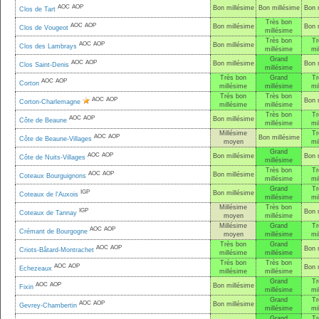
AOC
AOP
Bon millésime
Bon millésime
Bon 
Clos de Tart
Très bon
AOC
AOP
Bon millésime
Bon 
Clos de Vougeot
millésime
Très bon
Tr
AOC
AOP
Bon millésime
Clos des Lambrays
millésime
mi
Grand
AOC
AOP
Bon millésime
Bon 
Clos Saint-Denis
millésime
Très bon
Grand
Tr
AOC
AOP
Corton
millésime
millésime
mi
Très bon
Très bon
AOC
AOP
Bon 
Corton-Charlemagne
millésime
millésime
Très bon
Tr
AOC
AOP
Bon millésime
Côte de Beaune
millésime
mi
Millésime
Tr
AOC
AOP
Bon millésime
Côte de Beaune-Villages
moyen
mi
Grand
AOC
AOP
Bon millésime
Bon 
Côte de Nuits-Villages
millésime
Très bon
Tr
AOC
AOP
Bon millésime
Coteaux Bourguignons
millésime
mi
Grand
Tr
IGP
Bon millésime
Coteaux de l'Auxois
millésime
mi
Millésime
Très bon
IGP
Bon 
Coteaux de Tannay
moyen
millésime
Millésime
Grand
Tr
AOC
AOP
Crémant de Bourgogne
moyen
millésime
mi
Très bon
Grand
AOC
AOP
Bon 
Criots-Bâtard-Montrachet
millésime
millésime
Très bon
Très bon
AOC
AOP
Bon 
Echezeaux
millésime
millésime
Grand
Tr
AOC
AOP
Bon millésime
Fixin
millésime
mi
Grand
Tr
AOC
AOP
Bon millésime
Gevrey-Chambertin
millésime
mi
Grand
Tr