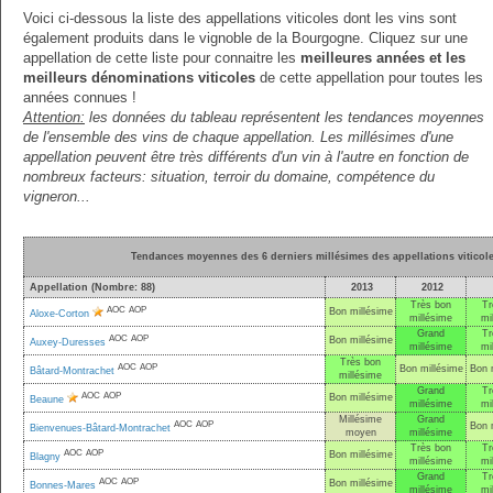
Voici ci-dessous la liste des appellations viticoles dont les vins sont
également produits dans le vignoble de la Bourgogne. Cliquez sur une
appellation de cette liste pour connaitre les
meilleures années et les
meilleurs dénominations viticoles
de cette appellation pour toutes les
années connues !
Attention:
les données du tableau représentent les tendances moyennes
de l'ensemble des vins de chaque appellation. Les millésimes d'une
appellation peuvent être très différents d'un vin à l'autre en fonction de
nombreux facteurs: situation, terroir du domaine, compétence du
vigneron...
Tendances moyennes des 6 derniers millésimes des appellations vitico
Appellation (Nombre: 88)
2013
2012
Très bon
Tr
AOC
AOP
Bon millésime
Aloxe-Corton
millésime
mi
Grand
Tr
AOC
AOP
Bon millésime
Auxey-Duresses
millésime
mi
Très bon
AOC
AOP
Bon millésime
Bon 
Bâtard-Montrachet
millésime
Grand
Tr
AOC
AOP
Bon millésime
Beaune
millésime
mi
Millésime
Grand
AOC
AOP
Bon 
Bienvenues-Bâtard-Montrachet
moyen
millésime
Très bon
Tr
AOC
AOP
Bon millésime
Blagny
millésime
mi
Grand
Tr
AOC
AOP
Bon millésime
Bonnes-Mares
millésime
mi