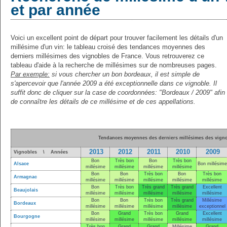
et par année
Voici un excellent point de départ pour trouver facilement les détails d'un
millésime d'un vin: le tableau croisé des tendances moyennes des
derniers millésimes des vignobles de France. Vous retrouverez ce
tableau d'aide à la recherche de millésimes sur de nombreuses pages.
Par exemple:
si vous chercher un bon bordeaux, il est simple de
s'apercevoir que l'année 2009 a été exceptionnelle dans ce vignoble. Il
suffit donc de cliquer sur la case de coordonnées: "Bordeaux / 2009" afin
de connaître les détails de ce millésime et de ces appellations.
Tendances moyennes des derniers millésimes des vigno
2013
2012
2011
2010
2009
Vignobles \ Années
Bon
Très bon
Bon
Très bon
Alsace
Bon millésime
millésime
millésime
millésime
millésime
Bon
Bon
Très bon
Bon
Très bon
Armagnac
millésime
millésime
millésime
millésime
millésime
Bon
Très bon
Très grand
Très grand
Excellent
Beaujolais
millésime
millésime
millésime
millésime
millésime
Bon
Bon
Très bon
Très grand
Millésime
Bordeaux
millésime
millésime
millésime
millésime
exceptionnel
Bon
Grand
Très bon
Grand
Excellent
Bourgogne
millésime
millésime
millésime
millésime
millésime
Très bon
Grand
Grand
Millésime
Grand