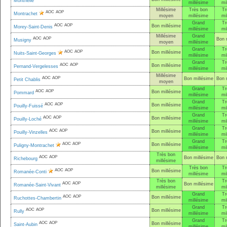
Monthélie
millésime
mi
Millésime
Très bon
Tr
AOC
AOP
Montrachet
moyen
millésime
mi
Grand
Tr
AOC
AOP
Bon millésime
Morey-Saint-Denis
millésime
mi
Millésime
Grand
AOC
AOP
Bon 
Musigny
moyen
millésime
Grand
Tr
AOC
AOP
Bon millésime
Nuits-Saint-Georges
millésime
mi
Grand
Tr
AOC
AOP
Bon millésime
Pernand-Vergelesses
millésime
mi
Millésime
AOC
AOP
Bon millésime
Bon 
Petit Chablis
moyen
Grand
Tr
AOC
AOP
Bon millésime
Pommard
millésime
mi
Grand
Tr
AOC
AOP
Bon millésime
Pouilly-Fuissé
millésime
mi
Grand
Tr
AOC
AOP
Bon millésime
Pouilly-Loché
millésime
mi
Grand
Tr
AOC
AOP
Bon millésime
Pouilly-Vinzelles
millésime
mi
Grand
Tr
AOC
AOP
Bon millésime
Puligny-Montrachet
millésime
mi
Très bon
AOC
AOP
Bon millésime
Bon 
Richebourg
millésime
Très bon
Tr
AOC
AOP
Bon millésime
Romanée-Conti
millésime
mi
Très bon
Tr
AOC
AOP
Bon millésime
Romanée-Saint-Vivant
millésime
mi
Grand
Tr
AOC
AOP
Bon millésime
Ruchottes-Chambertin
millésime
mi
Grand
Tr
AOC
AOP
Bon millésime
Rully
millésime
mi
Grand
Tr
AOC
AOP
Bon millésime
Saint-Aubin
millésime
mi