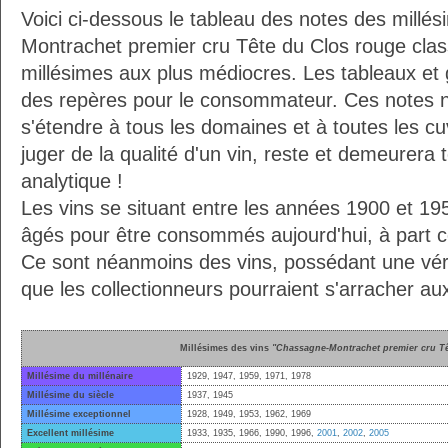
Voici ci-dessous le tableau des notes des millé
Montrachet premier cru Tête du Clos rouge cla
millésimes aux plus médiocres. Les tableaux et g
des repères pour le consommateur. Ces notes 
s'étendre à tous les domaines et à toutes les cu
juger de la qualité d'un vin, reste et demeurera 
analytique !
Les vins se situant entre les années 1900 et 19
âgés pour être consommés aujourd'hui, à part ce
Ce sont néanmoins des vins, possédant une vérit
que les collectionneurs pourraient s'arracher a
Millésimes des vins
"Chassagne-Montrachet premier cru Tê
Millésime du millénaire
1929, 1947, 1959, 1971, 1978
Millésime du siècle
1937, 1945
Millésime exceptionnel
1928, 1949, 1953, 1962, 1969
Excellent millésime
1933, 1935, 1966, 1990, 1996,
2001
,
2002
,
2005