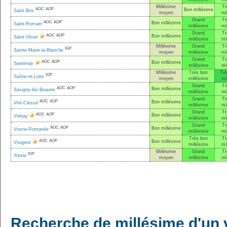
Millésime
Tr
AOC
AOP
Bon millésime
Saint-Bris
moyen
mi
Grand
Tr
AOC
AOP
Bon millésime
Saint-Romain
millésime
mi
Grand
Tr
AOC
AOP
Bon millésime
Saint-Véran
millésime
mi
Millésime
Grand
Tr
IGP
Sainte-Marie-la-Blanche
moyen
millésime
mi
Grand
Tr
AOC
AOP
Bon millésime
Santenay
millésime
mi
Millésime
Très bon
Trè
IGP
Saône-et-Loire
moyen
millésime
mi
Grand
Tr
AOC
AOP
Bon millésime
Savigny-lès-Beaune
millésime
mi
Grand
Tr
AOC
AOP
Bon millésime
Viré-Clessé
millésime
mi
Grand
Tr
AOC
AOP
Bon millésime
Volnay
millésime
mi
Grand
Tr
AOC
AOP
Bon millésime
Vosne-Romanée
millésime
mi
Très bon
Tr
AOC
AOP
Bon millésime
Vougeot
millésime
mi
Millésime
Grand
Tr
IGP
Yonne
moyen
millésime
mi
Recherche de millésime d'un 