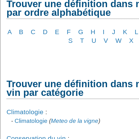
Trouver une définition dans 
par ordre alphabétique
A
B
C
D
E
F
G
H
I
J
K
L
S
T
U
V
W
X
Trouver une définition dans 
vin par catégorie
Climatologie
:
-
Climatologie
(
Meteo de la vigne
)
Conservation du vin
: