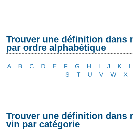
Trouver une définition dans 
par ordre alphabétique
A
B
C
D
E
F
G
H
I
J
K
L
S
T
U
V
W
X
Trouver une définition dans 
vin par catégorie