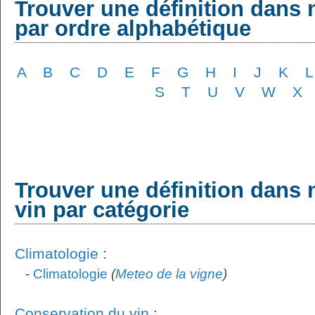
Trouver une définition dans 
par ordre alphabétique
A
B
C
D
E
F
G
H
I
J
K
L
S
T
U
V
W
X
Trouver une définition dans 
vin par catégorie
Climatologie
:
-
Climatologie
(
Meteo de la vigne
)
Conservation du vin
: