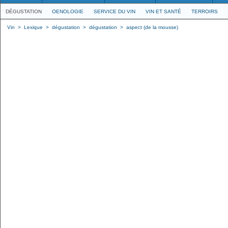
DÉGUSTATION
OENOLOGIE
SERVICE DU VIN
VIN ET SANTÉ
TERROIRS
Vin
>
Lexique
>
dégustation
>
dégustation
>
aspect (de la mousse)