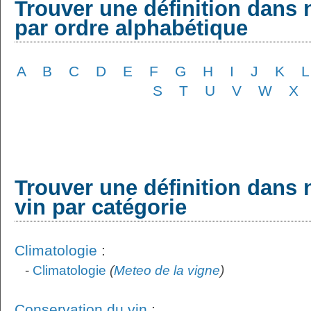
Trouver une définition dans 
par ordre alphabétique
A
B
C
D
E
F
G
H
I
J
K
L
S
T
U
V
W
X
Trouver une définition dans 
vin par catégorie
Climatologie
:
-
Climatologie
(
Meteo de la vigne
)
Conservation du vin
: