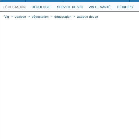
DÉGUSTATION
OENOLOGIE
SERVICE DU VIN
VIN ET SANTÉ
TERROIRS
Vin
>
Lexique
>
dégustation
>
dégustation
>
attaque douce