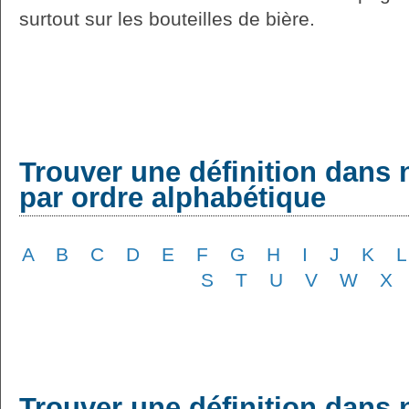
surtout sur les bouteilles de bière.
Trouver une définition dans 
par ordre alphabétique
A
B
C
D
E
F
G
H
I
J
K
L
S
T
U
V
W
X
Trouver une définition dans 