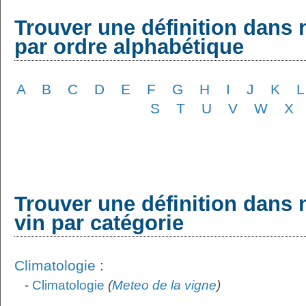
Trouver une définition dans 
par ordre alphabétique
A
B
C
D
E
F
G
H
I
J
K
L
S
T
U
V
W
X
Trouver une définition dans 
vin par catégorie
Climatologie
:
-
Climatologie
(
Meteo de la vigne
)