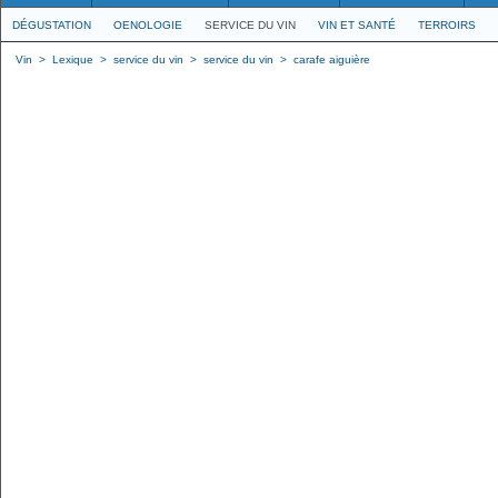
DÉGUSTATION
OENOLOGIE
SERVICE DU VIN
VIN ET SANTÉ
TERROIRS
Vin
>
Lexique
>
service du vin
>
service du vin
>
carafe aiguière