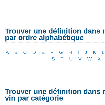
Trouver une définition dans 
par ordre alphabétique
A
B
C
D
E
F
G
H
I
J
K
L
S
T
U
V
W
X
Trouver une définition dans 
vin par catégorie