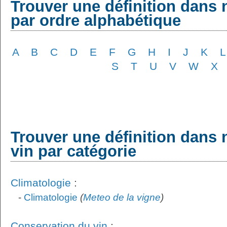
Trouver une définition dans 
par ordre alphabétique
A
B
C
D
E
F
G
H
I
J
K
L
S
T
U
V
W
X
Trouver une définition dans 
vin par catégorie
Climatologie
:
-
Climatologie
(
Meteo de la vigne
)
Conservation du vin
: