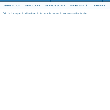
DÉGUSTATION
OENOLOGIE
SERVICE DU VIN
VIN ET SANTÉ
TERROIRS
Vin
>
Lexique
>
viticulture
>
économie du vin
>
consommation taxée